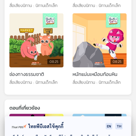
สื่อเสียงนิทาน : นิทานเด็กเล็ก
สื่อเสียงนิทาน : นิทานเด็กเล็ก
08:25
08:25
ช่องทางธรรมชาติ
หนักแน่นเหมือนก้อนหิน
สื่อเสียงนิทาน : นิทานเด็กเล็ก
สื่อเสียงนิทาน : นิทานเด็กเล็ก
ตอนที่เกี่ยวข้อง
ไทยพีบีเอสใช้คุกกี้
EN
TH
ดาวน์โหลด Thai PBS Podcast Application