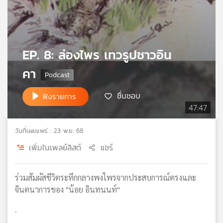
เครือ
ข่าย
วิทยุ
ไทย
EP. 8: ล่องไพร เทวรูปชาวอิน
พี
บี
คา
เอส
ชื่นชอบ
ฟังรายการ
47:47
แผนที่
วิทยุ
วันที่เผยแพร่ : 23 พ.ย. 68
เครือ
ข่าย
เพิ่มในเพลย์ลิสต์
แชร์
ร่วมสัมผัสชีวิตระทึกกลางพงไพรจากประสบการณ์ตรงและ
จินตนาการของ "น้อย อินทนนท์"
.