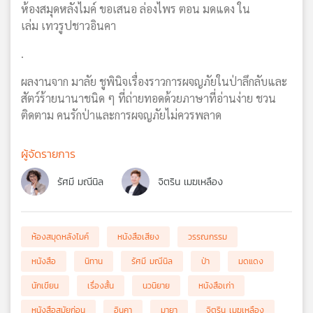
ห้องสมุดหลังไมค์ ขอเสนอ ล่องไพร ตอน มดแดง ใน
เล่ม เทวรูปชาวอินคา
.
ผลงานจาก มาลัย ชูพินิจเรื่องราวการผจญภัยในป่าลึกลับและ
สัตว์ร้ายนานาชนิด ๆ ที่ถ่ายทอดด้วยภาษาที่อ่านง่าย ชวน
ติดตาม คนรักป่าและการผจญภัยไม่ควรพลาด
ผู้จัดรายการ
รัศมี มณีนิล
จิตริน เมฆเหลือง
ห้องสมุดหลังไมค์
หนังสือเสียง
วรรณกรรม
หนังสือ
นิทาน
รัศมี มณีนิล
ป่า
มดแดง
นักเขียน
เรื่องสั้น
นวนิยาย
หนังสือเก่า
หนังสือสมัยก่อน
อินคา
มายา
จิตริน เมฆเหลือง