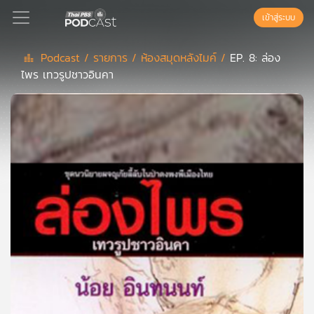
เข้าสู่ระบบ
Podcast /
รายการ /
ห้องสมุดหลังไมค์ /
EP. 8: ล่อง
ไพร เทวรูปชาวอินคา
Podcast
เพล
ย์
ลิ
สต์
แนะนำ
เพล
ย์
ลิ
สต์
ของ