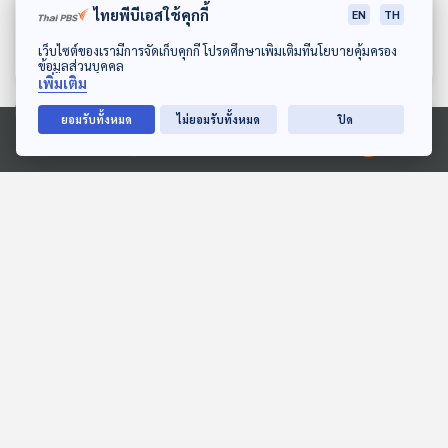
คนสุดท้าย
เหลืองคนสุดท้าย
ไทยพีบีเอสใช้คุกกี้
EN
TH
ห้องสมุดหลังไมค์
ห้องสมุดหลังไมค์
ดาวน์โหลด Thai PBS Podcast Application
เว็บไซต์ของเรามีการจัดเก็บคุกกี้ โปรดศึกษาเพิ่มเติมที่นโยบายคุ้มครอง
ข้อมูลส่วนบุคคล
เพิ่มเติม
ยอมรับทั้งหมด
ไม่ยอมรับทั้งหมด
ปิด
ตอนที่เกี่ยวข้อง
Ⓒ 2020 องค์การกระจายเสียงและแพร่ภาพสาธารณะแห่งประเทศไทย
47:47
47:47
EP. 1970: มือจิ๋ว พิชิตฝา
EP. 2043: มดมีปอดไหม?
แน่น!
พระอาทิตย์ยิ้มแฉ่ง
พระอาทิตย์ยิ้มแฉ่ง