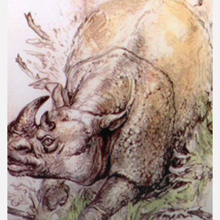
คุณ
เพลง
บทความ
ข่าว
และ
กิจกรรม
เกี่ยว
กับ
เรา