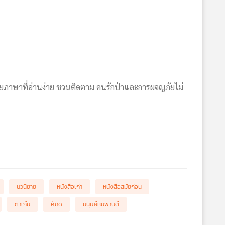
้วยภาษาที่อ่านง่าย ชวนติดตาม คนรักป่าและการผจญภัยไม่
นวนิยาย
หนังสือเก่า
หนังสือสมัยก่อน
ตาเกิ้น
ศักดิ์
มนุษย์หิมพานต์