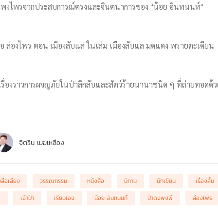
กลางพงไพรจากประสบการณ์ตรงและจินตนาการของ "น้อย อินทนนท์"
นอ ล่องไพร ตอน เมืองลับแล ในเล่ม เมืองลับแล มดแดง พรายตะเคียน
เรื่องราวการผจญภัยในป่าลึกลับและสัตว์ร้ายนานาชนิด ๆ ที่ถ่ายทอดด
จิตริน เมฆเหลือง
งสือเสียง
วรรณกรรม
หนังสือ
นิทาน
นักเขียน
เรื่องสั้น
จ
เจ้าป่า
เรียมเอง
น้อย อินทนนท์
ป่าดงพงพี
ล่องไพร