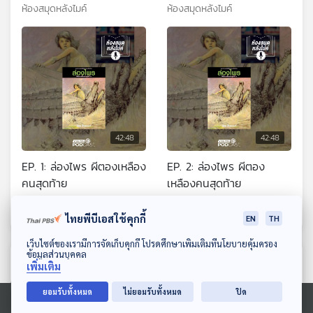
ห้องสมุดหลังไมค์
ห้องสมุดหลังไมค์
42:48
42:48
EP. 1: ล่องไพร ผีตองเหลือง
EP. 2: ล่องไพร ผีตอง
คนสุดท้าย
เหลืองคนสุดท้าย
ห้องสมุดหลังไมค์
ห้องสมุดหลังไมค์
ไทยพีบีเอสใช้คุกกี้
EN
TH
ดาวน์โหลด Thai PBS Podcast Application
เว็บไซต์ของเรามีการจัดเก็บคุกกี้ โปรดศึกษาเพิ่มเติมที่นโยบายคุ้มครอง
ข้อมูลส่วนบุคคล
ตอนที่เกี่ยวข้อง
เพิ่มเติม
ยอมรับทั้งหมด
ไม่ยอมรับทั้งหมด
ปิด