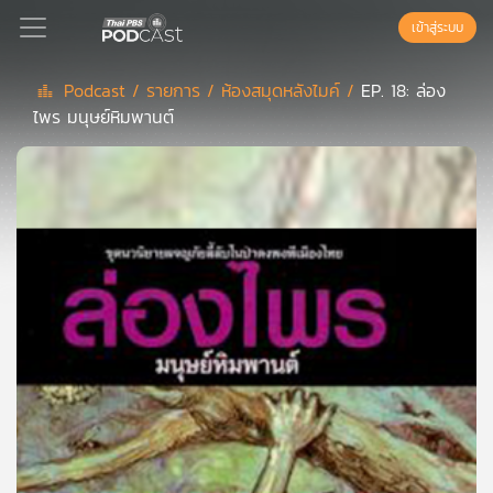
เข้าสู่ระบบ
Podcast /
รายการ /
ห้องสมุดหลังไมค์ /
EP. 18: ล่อง
ไพร มนุษย์หิมพานต์
Podcast
เพล
ย์
ลิ
สต์
แนะนำ
เพล
ย์
ลิ
สต์
ของ