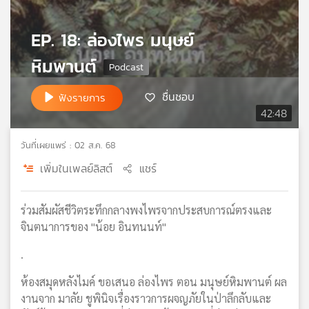
เครือ
ข่าย
EP. 18: ล่องไพร มนุษย์
วิทยุ
หิมพานต์
ไทย
พี
บี
ชื่นชอบ
ฟังรายการ
เอส
42:48
วันที่เผยแพร่ : 02 ส.ค. 68
แผนที่
เพิ่มในเพลย์ลิสต์
แชร์
วิทยุ
เครือ
ข่าย
ร่วมสัมผัสชีวิตระทึกกลางพงไพรจากประสบการณ์ตรงและ
จินตนาการของ "น้อย อินทนนท์"
.
ห้องสมุดหลังไมค์ ขอเสนอ ล่องไพร ตอน มนุษย์หิมพานต์ ผล
งานจาก มาลัย ชูพินิจเรื่องราวการผจญภัยในป่าลึกลับและ