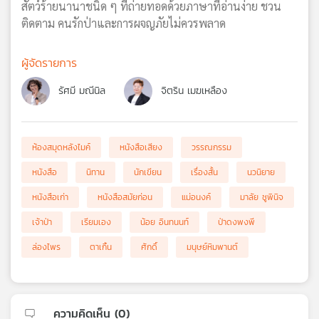
สัตว์ร้ายนานาชนิด ๆ ที่ถ่ายทอดด้วยภาษาที่อ่านง่าย ชวน
ติดตาม คนรักป่าและการผจญภัยไม่ควรพลาด
ผู้จัดรายการ
รัศมี มณีนิล
จิตริน เมฆเหลือง
ห้องสมุดหลังไมค์
หนังสือเสียง
วรรณกรรม
หนังสือ
นิทาน
นักเขียน
เรื่องสั้น
นวนิยาย
หนังสือเก่า
หนังสือสมัยก่อน
แม่อนงค์
มาลัย ชูพินิจ
เจ้าป่า
เรียมเอง
น้อย อินทนนท์
ป่าดงพงพี
ล่องไพร
ตาเกิ้น
ศักดิ์
มนุษย์หิมพานต์
ความคิดเห็น (
0
)