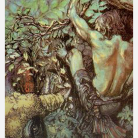
คุณ
เพลง
บทความ
ข่าว
และ
กิจกรรม
เกี่ยว
กับ
เรา