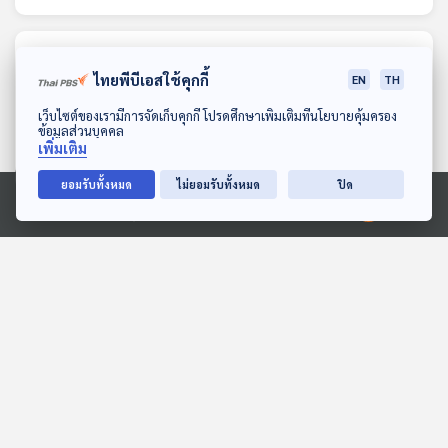
ตอนที่เกี่ยวข้อง
ไทยพีบีเอสใช้คุกกี้
EN
TH
ดาวน์โหลด Thai PBS Podcast Application
เว็บไซต์ของเรามีการจัดเก็บคุกกี้ โปรดศึกษาเพิ่มเติมที่นโยบายคุ้มครอง
ข้อมูลส่วนบุคคล
เพิ่มเติม
ยอมรับทั้งหมด
ไม่ยอมรับทั้งหมด
ปิด
Ⓒ 2020 องค์การกระจายเสียงและแพร่ภาพสาธารณะแห่งประเทศไทย
06:17
06:17
EP. 2004: รู้ยัง? แครอททำ
EP. 1987: ผลไม้อะไรเอ่ยสี
กระต่ายฟันผุนะ
แดงมีเมล็ดอยู่ข้างนอก
พระอาทิตย์ยิ้มแฉ่ง
พระอาทิตย์ยิ้มแฉ่ง