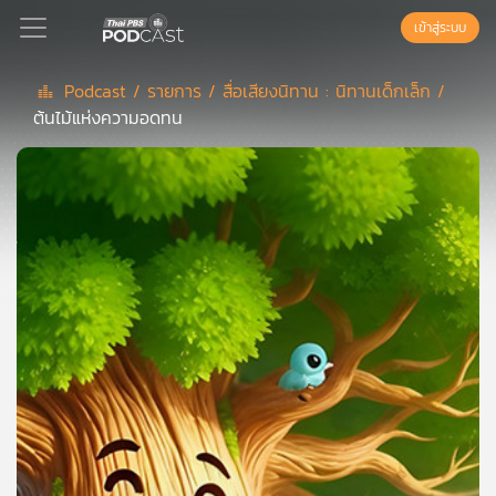
เข้าสู่ระบบ
Podcast /
รายการ /
สื่อเสียงนิทาน : นิทานเด็กเล็ก /
ต้นไม้แห่งความอดทน
Podcast
เพล
ย์
ลิ
สต์
แนะนำ
เพล
ย์
ลิ
สต์
ของ