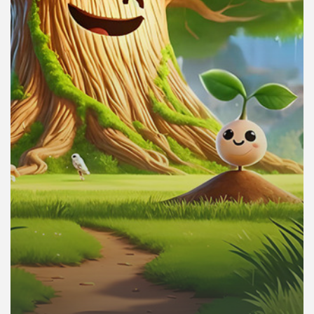
คุณ
เพลง
บทความ
ข่าว
และ
กิจกรรม
เกี่ยว
กับ
เรา