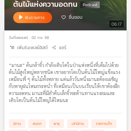
ต้นไม้แห่งความอดทน
เครือ
ข่าย
ชื่นชอบ
ฟังรายการ
วิทยุ
06:17
ไทย
พี
วันที่เผยแพร่ : 02 ก.ย. 68
บี
เอส
เพิ่มในเพลย์ลิสต์
แชร์
“มานะ” ต้นกล้าจิ๋ว กำลังเติบโตในป่าแห่งหนึ่งที่เต็มไปด้วย
แผนที่
ต้นไม้สูงใหญ่หลากชนิด เขาอยากโตเป็นต้นไม้ใหญ่แข็งแรง
วิทยุ
เหมือนพี่ ๆ ต้นไม้ทั้งหลาย แต่แล้ววันหนึ่งมานะต้องเผชิญ
เครือ
กับพายุฝนโหมกระหน่ำ ที่เหมือนเป็นบนเรียนให้เขาต้องฝึก
ข่าย
ความอดทน มานะที่มีลำต้นเล็กจิ๋วจะต้านทานแรงลมและ
เติบโตเป็นต้นไม้ใหญ่ได้ไหมนะ
นิทาน
ฝนตก
พายุ
เล่านิทาน
รายการเด็ก