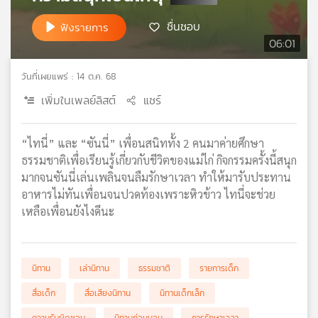
เครือ
ชื่นชอบ
ฟังรายการ
ข่าย
06:01
วิทยุ
ไทย
วันที่เผยแพร่ : 14 ต.ค. 68
พี
บี
เพิ่มในเพลย์ลิสต์
แชร์
เอส
“ไทนี่” และ “ซันนี่” เพื่อนสนิททั้ง 2 คนมาค่ายศึกษา
ธรรมชาติเพื่อเรียนรู้เกี่ยวกับชีวิตของแม่ไก่ กิจกรรมครั้งนี้สนุก
แผนที่
มากจนซันนี่เล่นเพลินจนลืมรักษาเวลา ทำให้มารับประทาน
วิทยุ
เครือ
อาหารไม่ทันเพื่อนจนปวดท้องเพราะหิวข้าว ไทนี่จะช่วย
ข่าย
เหลือเพื่อนยังไงดีนะ
นิทาน
เล่านิทาน
ธรรมชาติ
รายการเด็ก
สื่อเด็ก
สื่อเสียงนิทาน
นิทานเด็กเล็ก