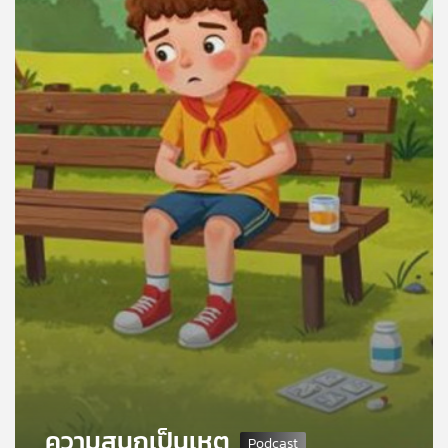
คุณ
เพลง
บทความ
ข่าว
และ
กิจกรรม
เกี่ยว
กับ
เรา
ความสนุกเป็นเหตุ