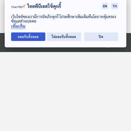
ไทยพีบีเอสใช้คุกกี้
EN
TH
ดาวน์โหลด Thai PBS Podcast Application
เว็บไซต์ของเรามีการจัดเก็บคุกกี้ โปรดศึกษาเพิ่มเติมที่นโยบายคุ้มครอง
ข้อมูลส่วนบุคคล
เพิ่มเติม
ยอมรับทั้งหมด
ไม่ยอมรับทั้งหมด
ปิด
06:01
06:01
Ⓒ 2020 องค์การกระจายเสียงและแพร่ภาพสาธารณะแห่งประเทศไทย
เพื่อนรักนักตกปลา
EP. 115: นิทาน สีขนของสี
นิล
สื่อเสียงนิทาน : นิทานเด็กเล็ก
หูยาวเล่าเรื่อง
06:01
06:01