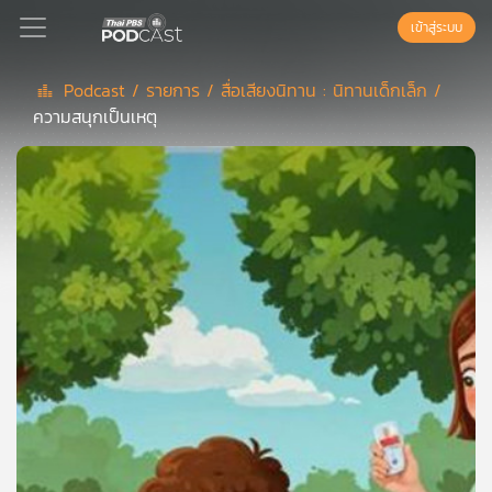
เข้าสู่ระบบ
Podcast /
รายการ /
สื่อเสียงนิทาน : นิทานเด็กเล็ก /
ความสนุกเป็นเหตุ
Podcast
เพล
ย์
ลิ
สต์
แนะนำ
เพล
ย์
ลิ
สต์
ของ