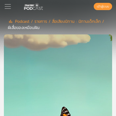
เข้าสู่ระบบ
Podcast /
รายการ /
สื่อเสียงนิทาน : นิทานเด็กเล็ก /
ผีเสื้อของเหมือนฝัน
Podcast
เพล
ย์
ลิ
สต์
แนะนำ
เพล
ย์
ลิ
สต์
ของ