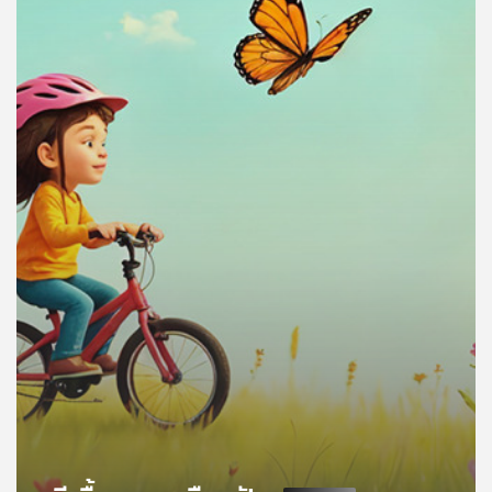
คุณ
เพลง
บทความ
ข่าว
และ
กิจกรรม
เกี่ยว
กับ
เรา