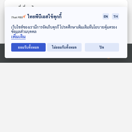
ตอนที่เกี่ยวข้อง
ไทยพีบีเอสใช้คุกกี้
EN
TH
ดาวน์โหลด Thai PBS Podcast Application
เว็บไซต์ของเรามีการจัดเก็บคุกกี้ โปรดศึกษาเพิ่มเติมที่นโยบายคุ้มครอง
ข้อมูลส่วนบุคคล
เพิ่มเติม
ยอมรับทั้งหมด
ไม่ยอมรับทั้งหมด
ปิด
Ⓒ 2020 องค์การกระจายเสียงและแพร่ภาพสาธารณะแห่งประเทศไทย
06:47
06:47
EP. 2000: เชื่อไหม?
EP. 1978: กอริลล่ากินแต่
ร่างกายเราเรืองแสงได้
ใบไม้ทำไมตัวล่ำบึ้ก
พระอาทิตย์ยิ้มแฉ่ง
พระอาทิตย์ยิ้มแฉ่ง