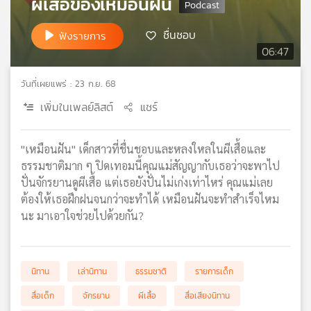
ผีเสื้อของเหมือนฝัน
เครือ
ข่าย
ชื่นชอบ
ฟังรายการ
วิทยุ
06:47
ไทย
พี
วันที่เผยแพร่ : 23 ก.ย. 68
บี
เพิ่มในเพลย์ลิสต์
แชร์
เอส
"เหมือนฝัน" เด็กสาวที่ชื่นชอบและหลงใหลในผีเสื้อและ
แผนที่
ธรรมชาติมาก ๆ ปิดเทอมนี้คุณแม่สัญญากับเธอว่าจะพาไป
วิทยุ
ปั่นจักรยานดูผีเสื้อ แต่เธอยังปั่นไม่เก่งเท่าไหร่ คุณแม่เลย
เครือ
ต้องให้เธอฝึกฝนจนกว่าจะทำได้ เหมือนฝันจะทำสำเร็จไหม
ข่าย
นะ มาเอาใจช่วยไปด้วยกัน?
นิทาน
เล่านิทาน
ธรรมชาติ
รายการเด็ก
สื่อเด็ก
จักรยาน
ผีเสื้อ
สื่อเสียงนิทาน