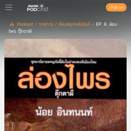
เข้าสู่ระบบ
Podcast /
รายการ /
ห้องสมุดหลังไมค์ /
EP. 8: ล่อง
ไพร ตุ๊กตาผี
Podcast
เพล
ย์
ลิ
สต์
แนะนำ
เพล
ย์
ลิ
สต์
ของ