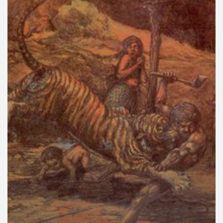
คุณ
เพลง
บทความ
ข่าว
และ
กิจกรรม
เกี่ยว
กับ
เรา