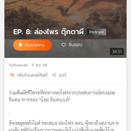
เครือ
ข่าย
วิทยุ
ไทย
EP. 8: ล่องไพร ตุ๊กตาผี
พี
บี
ชื่นชอบ
ฟังรายการ
เอส
38:51
วันที่เผยแพร่ : 11 พ.ค. 68
แผนที่
วิทยุ
เพิ่มในเพลย์ลิสต์
แชร์
เครือ
ข่าย
ร่วมสัมผัสชีวิตระทึกกลางพงไพรจากประสบการณ์ตรงและ
จินตนาการของ "น้อย อินทนนท์"
.
ห้องสมุดหลังไมค์ ขอเสนอ ล่องไพร ตอน ตุ๊กตาผี ผลงานจาก
มาลัย ชูพินิจเรื่องราวการผจญภัยในป่าลึกลับและสัตว์ร้าย