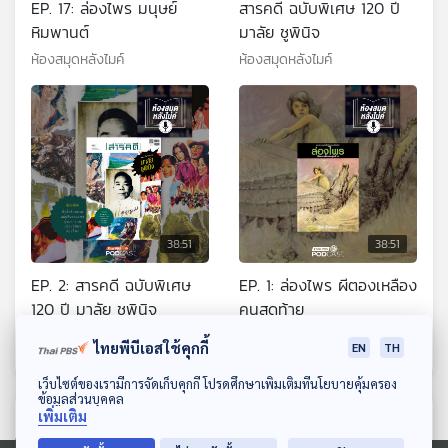
EP. 17: ล่องไพร มนุษย์
สารคดี ฉบับพิเศษ 120 ปี
หิมพานต์
มาลัย ชูพินิจ
ห้องสมุดหลังไมค์
ห้องสมุดหลังไมค์
38:51
38:51
EP. 2: สารคดี ฉบับพิเศษ
EP. 1: ล่องไพร ผีตองเหลือง
120 ปี มาลัย ชูพินิจ
คนสุดท้าย
ห้องสมุดหลังไมค์
ห้องสมุดหลังไมค์
ไทยพีบีเอสใช้คุกกี้
EN
TH
ดาวน์โหลด Thai PBS Podcast Application
เว็บไซต์ของเรามีการจัดเก็บคุกกี้ โปรดศึกษาเพิ่มเติมที่นโยบายคุ้มครอง
ข้อมูลส่วนบุคคล
เพิ่มเติม
ตอนที่เกี่ยวข้อง