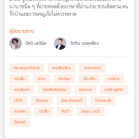
นานาชนิด ๆ ที่ถ่ายทอดด้วยภาษาที่อ่านง่าย ชวนติดตาม คน
รักป่าและการผจญภัยไม่ควรพลาด
ผู้จัดรายการ
รัศมี มณีนิล
จิตริน เมฆเหลือง
ห้องสมุดหลังไมค์
หนังสือเสียง
วรรณกรรม
หนังสือ
นิทาน
นักเขียน
เรื่องสั้น
นวนิยาย
หนังสือเก่า
หนังสือสมัยก่อน
แม่อนงค์
มาลัย ชูพินิจ
เจ้าป่า
เรียมเอง
น้อย อินทนนท์
ป่าดงพงพี
ล่องไพร
ตาเกิ้น
ศักดิ์
อ้ายเก งาดำ
ตุ๊กตาผี