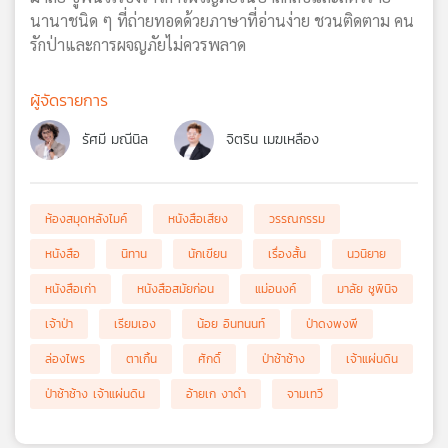
นานาชนิด ๆ ที่ถ่ายทอดด้วยภาษาที่อ่านง่าย ชวนติดตาม คน
รักป่าและการผจญภัยไม่ควรพลาด
ผู้จัดรายการ
รัศมี มณีนิล
จิตริน เมฆเหลือง
ห้องสมุดหลังไมค์
หนังสือเสียง
วรรณกรรม
หนังสือ
นิทาน
นักเขียน
เรื่องสั้น
นวนิยาย
หนังสือเก่า
หนังสือสมัยก่อน
แม่อนงค์
มาลัย ชูพินิจ
เจ้าป่า
เรียมเอง
น้อย อินทนนท์
ป่าดงพงพี
ล่องไพร
ตาเกิ้น
ศักดิ์
ป่าช้าช้าง
เจ้าแผ่นดิน
ป่าช้าช้าง เจ้าแผ่นดิน
อ้ายเก งาดำ
จามเทวี