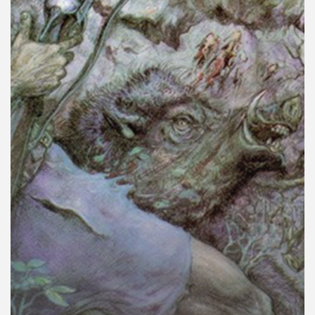
คุณ
เพลง
บทความ
ข่าว
และ
กิจกรรม
เกี่ยว
กับ
เรา