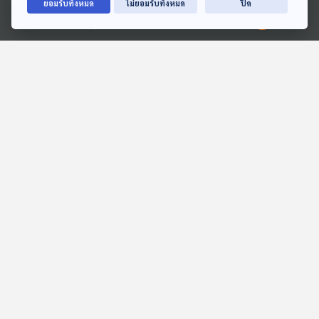
ยอมรับทั้งหมด
ไม่ยอมรับทั้งหมด
ปิด
Ⓒ 2020 องค์การกระจายเสียงและแพร่ภาพสาธารณะแห่งประเทศไทย
38:49
38:49
EP. 2038: ทำไมคนเรามี
EP. 3: ล่องไพร เมืองลับแล
เสียงไม่เหมือนกัน
ห้องสมุดหลังไมค์
พระอาทิตย์ยิ้มแฉ่ง
38:49
38:49