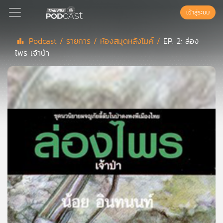
เข้าสู่ระบบ
Podcast /
รายการ /
ห้องสมุดหลังไมค์ /
EP. 2: ล่อง
ไพร เจ้าป่า
Podcast
เพล
ย์
ลิ
สต์
แนะนำ
เพล
ย์
ลิ
สต์
ของ