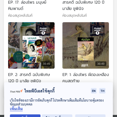
EP. 17: ล่องไพร มนุษย์
สารคดี ฉบับพิเศษ 120 ปี
หิมพานต์
มาลัย ชูพินิจ
ห้องสมุดหลังไมค์
ห้องสมุดหลังไมค์
38:49
38:49
EP. 2: สารคดี ฉบับพิเศษ
EP. 1: ล่องไพร ผีตองเหลือง
120 ปี มาลัย ชูพินิจ
คนสุดท้าย
ห้องสมุดหลังไมค์
ห้องสมุดหลังไมค์
ไทยพีบีเอสใช้คุกกี้
EN
TH
ดาวน์โหลด Thai PBS Podcast Application
เว็บไซต์ของเรามีการจัดเก็บคุกกี้ โปรดศึกษาเพิ่มเติมที่นโยบายคุ้มครอง
ข้อมูลส่วนบุคคล
เพิ่มเติม
ตอนที่เกี่ยวข้อง