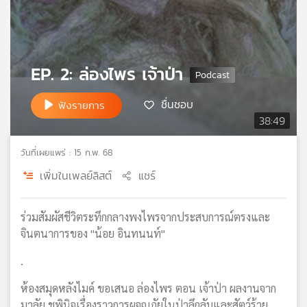
เครือ
ข่าย
วิทยุ
ไทย
EP. 2: ล่องไพร เจ้าป่า
พี
บี
ชื่นชอบ
ฟังรายการ
เอส
38:49
วันที่เผยแพร่ : 15 ก.พ. 68
แผนที่
วิทยุ
เพิ่มในเพลย์ลิสต์
แชร์
เครือ
ข่าย
ร่วมสัมผัสชีวิตระทึกกลางพงไพรจากประสบการณ์ตรงและ
จินตนาการของ "น้อย อินทนนท์"
.
ห้องสมุดหลังไมค์ ขอเสนอ ล่องไพร ตอน เจ้าป่า ผลงานจาก
มาลัย ชูพินิจเรื่องราวการผจญภัยในป่าลึกลับและสัตว์ร้าย