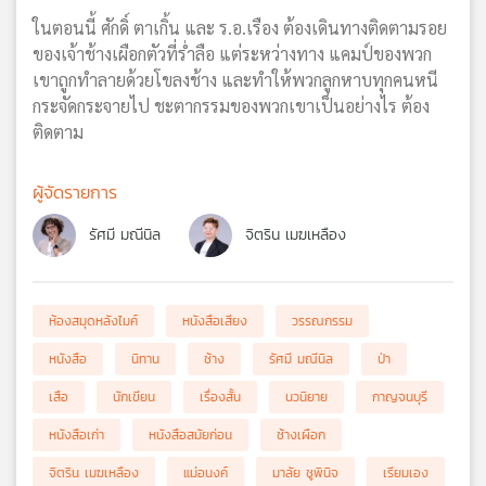
ในตอนนี้ ศักดิ์ ตาเกิ้น และ ร.อ.เรือง ต้องเดินทางติดตามรอย
ของเจ้าช้างเผือกตัวที่ร่ำลือ แต่ระหว่างทาง แคมป์ของพวก
เขาถูกทำลายด้วยโขลงช้าง และทำให้พวกลูกหาบทุกคนหนี
กระจัดกระจายไป ชะตากรรมของพวกเขาเป็นอย่างไร ต้อง
ติดตาม
ผู้จัดรายการ
รัศมี มณีนิล
จิตริน เมฆเหลือง
ห้องสมุดหลังไมค์
หนังสือเสียง
วรรณกรรม
หนังสือ
นิทาน
ช้าง
รัศมี มณีนิล
ป่า
เสือ
นักเขียน
เรื่องสั้น
นวนิยาย
กาญจนบุรี
หนังสือเก่า
หนังสือสมัยก่อน
ช้างเผือก
จิตริน เมฆเหลือง
แม่อนงค์
มาลัย ชูพินิจ
เรียมเอง