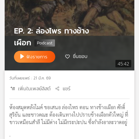
เครือ
ข่าย
วิทยุ
ไทย
EP. 2: ล่องไพร ทางช้าง
พี
เผือก
บี
เอส
ชื่นชอบ
ฟังรายการ
45:42
แผนที่
วิทยุ
วันที่เผยแพร่ : 21 มี.ค. 69
เครือ
เพิ่มในเพลย์ลิสต์
แชร์
ข่าย
ห้องสมุดหลังไมค์ ขอเสนอ ล่องไพร ตอน ทางช้างเผือก ศักดิ์
สุริยัน และชาวคณะ ต้องเดินทางไปปราบช้างเผือกตัวใหญ่ ที่
ขาวเหมือนสำลี ไม่มีด่าง ไม่มีกระปะปน ซึ่งกำลังอาละวาดอยู่
.