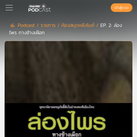
เข้าสู่ระบบ
Podcast /
รายการ /
ห้องสมุดหลังไมค์ /
EP. 2: ล่อง
ไพร ทางช้างเผือก
Podcast
เพล
ย์
ลิ
สต์
แนะนำ
เพล
ย์
ลิ
สต์
ของ