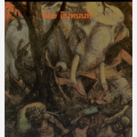
คุณ
เพลง
บทความ
ข่าว
และ
กิจกรรม
เกี่ยว
กับ
เรา