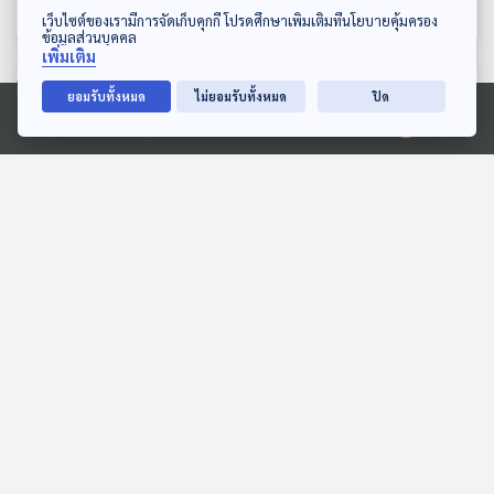
ห้องสมุดหลังไมค์
ห้องสมุดหลังไมค์
ดาวน์โหลด Thai PBS Podcast Application
เว็บไซต์ของเรามีการจัดเก็บคุกกี้ โปรดศึกษาเพิ่มเติมที่นโยบายคุ้มครอง
ข้อมูลส่วนบุคคล
เพิ่มเติม
ตอนที่เกี่ยวข้อง
ยอมรับทั้งหมด
ไม่ยอมรับทั้งหมด
ปิด
Ⓒ 2020 องค์การกระจายเสียงและแพร่ภาพสาธารณะแห่งประเทศไทย
45:42
45:42
EP. 2028: ทำไมไข่หอยเชอ
EP. 6: ล่องไพร เสือกึ่ง
รี่... ถึงเป็นสีชมพูจี๊ด
พุทธกาล
พระอาทิตย์ยิ้มแฉ่ง
ห้องสมุดหลังไมค์