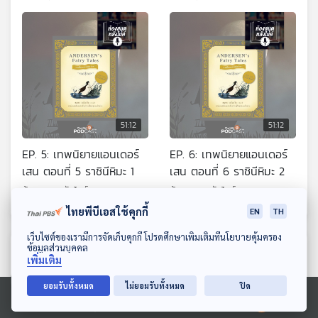
51:12
51:12
EP. 5: เทพนิยายแอนเดอร์
EP. 6: เทพนิยายแอนเดอร์
เสน ตอนที่ 5 ราชินีหิมะ 1
เสน ตอนที่ 6 ราชินีหิมะ 2
ห้องสมุดหลังไมค์
ห้องสมุดหลังไมค์
ไทยพีบีเอสใช้คุกกี้
EN
TH
ดาวน์โหลด Thai PBS Podcast Application
เว็บไซต์ของเรามีการจัดเก็บคุกกี้ โปรดศึกษาเพิ่มเติมที่นโยบายคุ้มครอง
ข้อมูลส่วนบุคคล
ตอนที่เกี่ยวข้อง
เพิ่มเติม
ยอมรับทั้งหมด
ไม่ยอมรับทั้งหมด
ปิด
Ⓒ 2020 องค์การกระจายเสียงและแพร่ภาพสาธารณะแห่งประเทศไทย