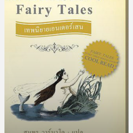
คุณ
เพลง
บทความ
ข่าว
และ
กิจกรรม
เกี่ยว
กับ
เรา