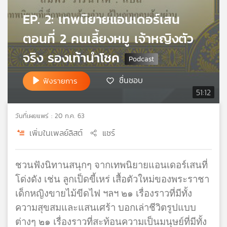
เครือ
EP. 2: เทพนิยายแอนเดอร์เสน
ข่าย
วิทยุ
ตอนที่ 2 คนเลี้ยงหมู เจ้าหญิงตัว
ไทย
จริง รองเท้านำโชค
พี
บี
เอส
ชื่นชอบ
ฟังรายการ
51:12
แผนที่
วันที่เผยแพร่ : 20 ก.ค. 63
วิทยุ
เพิ่มในเพลย์ลิสต์
แชร์
เครือ
ข่าย
ชวนฟังนิทานสนุกๆ จากเทพนิยายแอนเดอร์เสนที่
โด่งดัง เช่น ลูกเป็ดขี้เหร่ เสื้อตัวใหม่ของพระราชา
เด็กหญิงขายไม้ขีดไฟ ฯลฯ ๒๑ เรื่องราวที่มีทั้ง
ความสุขสมและแสนเศร้า บอกเล่าชีวิตรูปแบบ
ต่างๆ ๒๑ เรื่องราวที่สะท้อนความเป็นมนุษย์ที่มีทั้ง