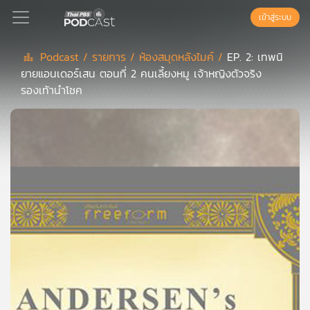
เข้าสู่ระบบ
Podcast /
รายการ /
ห้องสมุดหลังไมค์ /
EP. 2: เทพนิ
ยายแอนเดอร์เสน ตอนที่ 2 คนเลี้ยงหมู เจ้าหญิงตัวจริง
Podcast
รองเท้านำโชค
เพล
ย์
ลิ
สต์
แนะนำ
เพล
ย์
ลิ
สต์
ของ