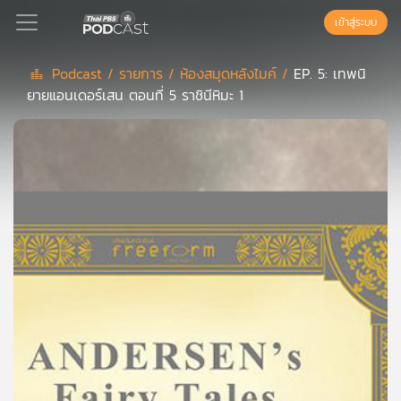
เข้าสู่ระบบ
Podcast /
รายการ /
ห้องสมุดหลังไมค์ /
EP. 5: เทพนิ
ยายแอนเดอร์เสน ตอนที่ 5 ราชินีหิมะ 1
Podcast
เพล
ย์
ลิ
สต์
แนะนำ
เพล
ย์
ลิ
สต์
ของ