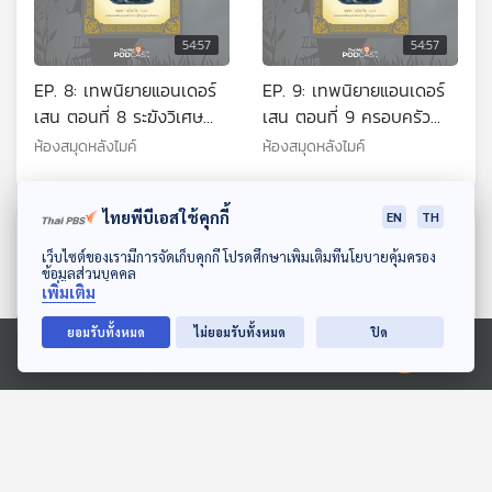
54:57
54:57
EP. 8: เทพนิยายแอนเดอร์
EP. 9: เทพนิยายแอนเดอร์
เสน ตอนที่ 8 ระฆังวิเศษ
เสน ตอนที่ 9 ครอบครัว
บ้านโบราณ
แสนสุข,เรื่องของแม่,ปกเสื้อ
ห้องสมุดหลังไมค์
ห้องสมุดหลังไมค์
เจ้าชู้
ไทยพีบีเอสใช้คุกกี้
EN
TH
ตอนที่เกี่ยวข้อง
ดาวน์โหลด Thai PBS Podcast Application
เว็บไซต์ของเรามีการจัดเก็บคุกกี้ โปรดศึกษาเพิ่มเติมที่นโยบายคุ้มครอง
ข้อมูลส่วนบุคคล
เพิ่มเติม
ยอมรับทั้งหมด
ไม่ยอมรับทั้งหมด
ปิด
Ⓒ 2020 องค์การกระจายเสียงและแพร่ภาพสาธารณะแห่งประเทศไทย
54:57
54:57
EP. 2: ล่องไพร ทางช้าง
EP. 125: นิทาน อู๊ดอู๊ด โกรธ