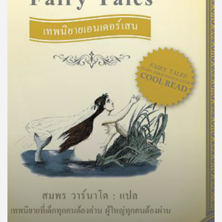
คุณ
เพลง
บทความ
ข่าว
และ
กิจกรรม
เกี่ยว
กับ
เรา