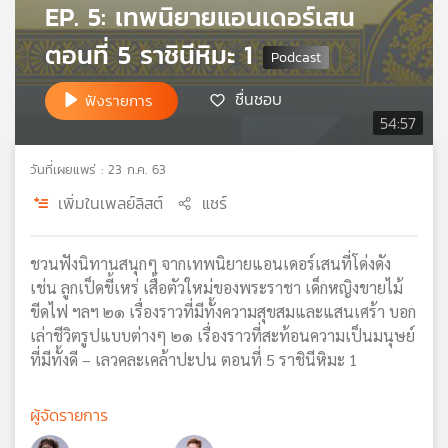
EP. 5: เทพนิยายแอนเดอร์เสน
เครือ
ข่าย
ตอนที่ 5 ราชินีหิมะ 1
วิทยุ
ไทย
ชื่นชอบ
ฟังรายการ
พี
54:57
บี
เอส
วันที่เผยแพร่ : 23 ก.ค. 63
เพิ่มในเพลย์ลิสต์
แชร์
แผนที่
วิทยุ
ชวนฟังนิทานสนุกๆ จากเทพนิยายแอนเดอร์เสนที่โด่งดัง
เครือ
เช่น ลูกเป็ดขี้เหร่ เสื้อตัวใหม่ของพระราชา เด็กหญิงขายไม้
ข่าย
ขีดไฟ ฯลฯ ๒๑ เรื่องราวที่มีทั้งความสุขสมและแสนเศร้า บอก
เล่าชีวิตรูปแบบต่างๆ ๒๑ เรื่องราวที่สะท้อนความเป็นมนุษย์
ที่มีทั้งดี – เลวคละเคล้าปะปน ตอนที่ 5 ราชินีหิมะ 1
ผู้จัดรายการ