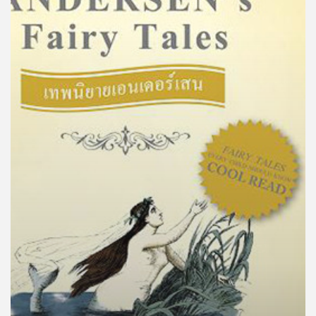
คุณ
เพลง
บทความ
ข่าว
และ
กิจกรรม
เกี่ยว
กับ
เรา