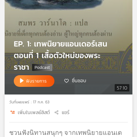
เครือ
ข่าย
วิทยุ
ไทย
พี
บี
EP. 1: เทพนิยายแอนเดอร์เสน
เอส
ตอนที่ 1 เสื้อตัวใหม่ของพระ
ราชา
แผนที่
วิทยุ
ชื่นชอบ
ฟังรายการ
เครือ
57:10
ข่าย
วันที่เผยแพร่ : 17 ก.ค. 63
เพิ่มในเพลย์ลิสต์
แชร์
ชวนฟังนิทานสนุกๆ จากเทพนิยายแอนเด