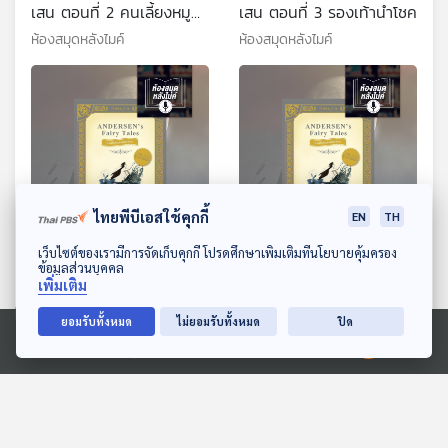
เสน ตอนที่ 2 คนเลี้ยงหมู
เสน ตอนที่ 3 รองเท้านำโชค
เจ้าหญิงตัวจริง รองเท้านำ
ห้องสมุดหลังไมค์
ห้องสมุดหลังไมค์
โชค
ไทยพีบีเอสใช้คุกกี้
EN
TH
57:10
57:10
ดาวน์โหลด Thai PBS Podcast Application
เว็บไซต์ของเรามีการจัดเก็บคุกกี้ โปรดศึกษาเพิ่มเติมที่นโยบายคุ้มครอง
EP. 4: เทพนิยายแอนเดอร์
EP. 5: เทพนิยายแอนเดอร์
ข้อมูลส่วนบุคคล
เพิ่มเติม
เสน ตอนที่ 4 รองเท้านำ
เสน ตอนที่ 5 ราชินีหิมะ 1
โชค 3 สนเฟอร์
ห้องสมุดหลังไมค์
ห้องสมุดหลังไมค์
ยอมรับทั้งหมด
ไม่ยอมรับทั้งหมด
ปิด
Ⓒ 2020 องค์การกระจายเสียงและแพร่ภาพสาธารณะแห่งประเทศไทย
ตอนที่เกี่ยวข้อง