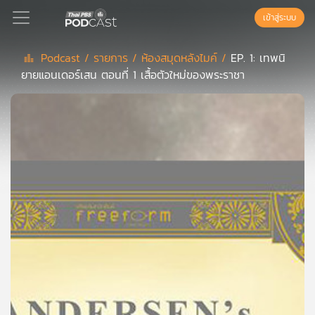
เข้าสู่ระบบ
Podcast /
รายการ /
ห้องสมุดหลังไมค์ /
EP. 1: เทพนิ
ยายแอนเดอร์เสน ตอนที่ 1 เสื้อตัวใหม่ของพระราชา
Podcast
เพล
ย์
ลิ
สต์
แนะนำ
เพล
ย์
ลิ
สต์
ของ