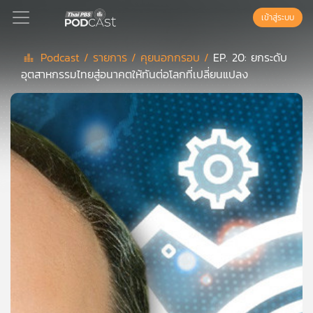
เข้าสู่ระบบ
Podcast /
รายการ /
คุยนอกกรอบ /
EP. 20: ยกระดับ
อุตสาหกรรมไทยสู่อนาคตให้ทันต่อโลกที่เปลี่ยนแปลง
Podcast
เพล
ย์
ลิ
สต์
แนะนำ
เพล
ย์
ลิ
สต์
ของ