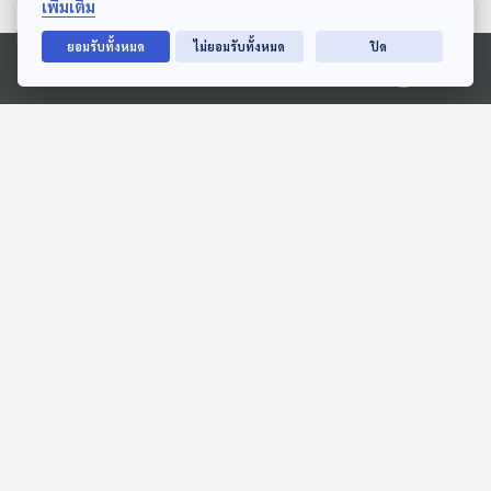
เพิ่มเติม
ตอนที่เกี่ยวข้อง
ยอมรับทั้งหมด
ไม่ยอมรับทั้งหมด
ปิด
Ⓒ 2020 องค์การกระจายเสียงและแพร่ภาพสาธารณะแห่งประเทศไทย
30:21
30:21
EP. 2: อำแดงเหมือน รักฝ่า
ปลั๊กไฟแบบใด ? ทั้งเถื่อน
จารีต
ทั้งตกเกรด
คดีฉาว...เมื่อคราวก่อน
ไม่มีในบท