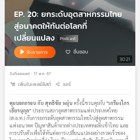
เครือ
EP. 20: ยกระดับอุตสาหกรรมไทย
ข่าย
วิทยุ
สู่อนาคตให้ทันต่อโลกที่
ไทย
พี
เปลี่ยนแปลง
บี
เอส
ชื่นชอบ
ฟังรายการ
30:21
แผนที่
วันที่เผยแพร่ : 17 พ.ค. 67
วิทยุ
เพิ่มในเพลย์ลิสต์
แชร์
เครือ
ข่าย
คุยนอกกรอบ กับ สุทธิชัย หยุ่น
ครั้งนี้ชวนคุยกับ
"เกรียงไกร
เธียรนุกุล"
ประธานสภาอุตสาหกรรมแห่งประเทศไทย
(ส.อ.ท.) กับการยกระดับอุตสาหกรรมไทยไปสู่อุตสาหกรรม
แห่งอนาคต ปัญหาสินค้าจากต่างประเทศทะลักเข้าไทย และ
การปรับตัวเพื่อให้ทันต่อการเปลี่ยนแปลงอย่างรวดเร็วของ