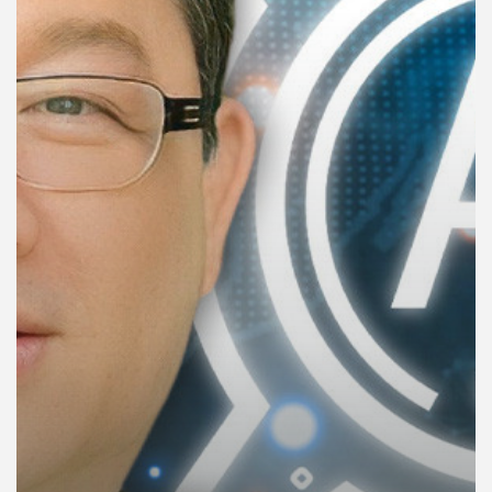
คุณ
เพลง
บทความ
ข่าว
และ
กิจกรรม
เกี่ยว
กับ
เรา