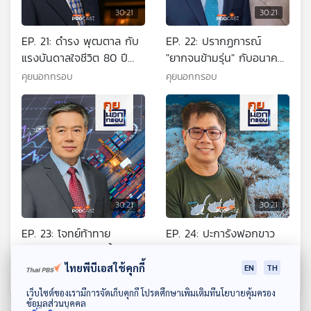
30:21
30:21
EP. 21: ดำรง พุฒตาล กับ
EP. 22: ปรากฏการณ์
แรงบันดาลใจชีวิต 80 ปี
"ยากจนข้ามรุ่น" กับอนาคต
จากสื่อสู่การเมือง
การศึกษาไทย
คุยนอกกรอบ
คุยนอกกรอบ
30:21
30:21
EP. 23: โจทย์ท้าทาย
EP. 24: ปะการังฟอกขาว
เศรษฐกิจไทยในยุคนี้
รุนแรง วิกฤต "โลกเดือด"
แนวทางการฝ่ามรสุมกับการ
สะเทือนท้องทะเลไทย
ไทยพีบีเอสใช้คุกกี้
คุยนอกกรอบ
คุยนอกกรอบ
EN
TH
ฟื้นตัว
ดาวน์โหลด Thai PBS Podcast Application
เว็บไซต์ของเรามีการจัดเก็บคุกกี้ โปรดศึกษาเพิ่มเติมที่นโยบายคุ้มครอง
ข้อมูลส่วนบุคคล