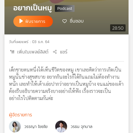
อยากเป็นหมู
เครือ
ข่าย
วิทยุ
ชื่นชอบ
ฟังรายการ
ไทย
28:50
พี
บี
วันที่เผยแพร่ : 03 ธ.ค. 64
เอส
เพิ่มในเพลย์ลิสต์
แชร์
แผนที่
เด็กชายคนหนึ่งได้เห็นชีวิตของหมู เขาเลยคิดว่าการเกิดเป็น
วิทยุ
หมูนั้นช่างสุขสบาย อยากกินอะไรก็ได้กินแถมไม่ต้องทำงาน
เครือ
หนัก เลยทำให้เค้าเอ่ยปากว่าอยากเป็นหมูบ้าง จนแม่ของเค้า
ข่าย
ต้องรีบอธิบายความจริงบางอย่างให้ฟัง เรื่องราวจะเป็น
อย่างไรไปติดตามกันค่ะ
ผู้จัดรายการ
วรรญา ไชยโย
วรธน จุทบาล