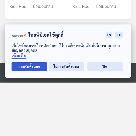
Kids Hour - ชั่วโมงนิทาน
Kids Hour - ชั่วโมงนิทาน
ตอนที่เกี่ยวข้อง
ไทยพีบีเอสใช้คุกกี้
EN
TH
ดาวน์โหลด Thai PBS Podcast Application
เว็บไซต์ของเรามีการจัดเก็บคุกกี้ โปรดศึกษาเพิ่มเติมที่นโยบายคุ้มครอง
ข้อมูลส่วนบุคคล
เพิ่มเติม
ยอมรับทั้งหมด
ไม่ยอมรับทั้งหมด
ปิด
Ⓒ 2020 องค์การกระจายเสียงและแพร่ภาพสาธารณะแห่งประเทศไทย
28:50
28:50
EP. 142: กัญญ์ณพัชญ์ ประ
EP. 121: กฤตญกร
จิตร์ | รอบ 11.00 | วันเด็ก
กาญจนาประดิษฐ | รอบ
2569
10.00 | วันเด็ก 2569
Podcaster ตัวน้อย
Podcaster ตัวน้อย