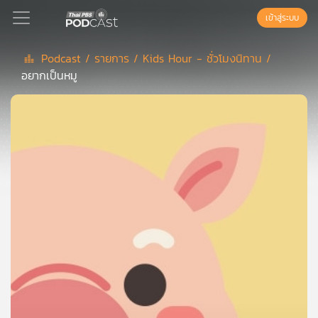
เข้าสู่ระบบ
Podcast /
รายการ /
Kids Hour - ชั่วโมงนิทาน /
อยากเป็นหมู
Podcast
เพล
ย์
ลิ
สต์
แนะนำ
เพล
ย์
ลิ
สต์
ของ