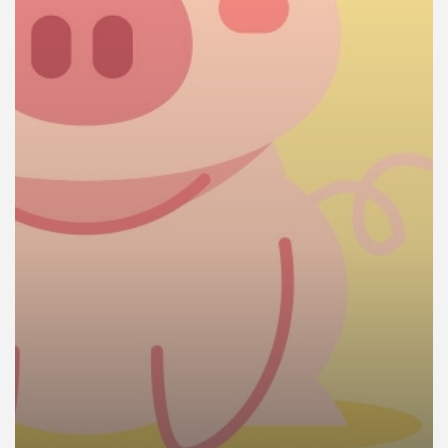
คุณ
เพลง
บทความ
ข่าว
และ
กิจกรรม
เกี่ยว
กับ
เรา