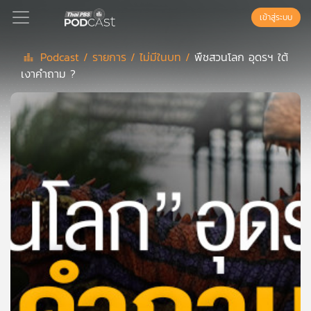
เข้าสู่ระบบ
Podcast /
รายการ /
ไม่มีในบท /
พืชสวนโลก อุดรฯ ใต้
เงาคำถาม ?
Podcast
เพล
ย์
ลิ
สต์
แนะนำ
เพล
ย์
ลิ
สต์
ของ