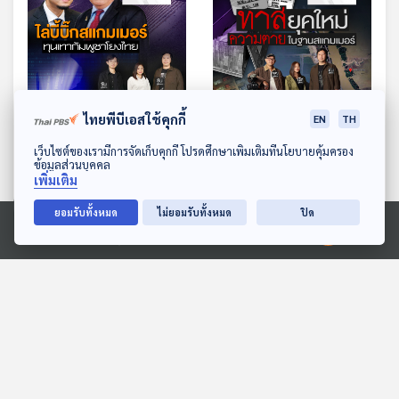
32:08
32:08
ไทยพีบีเอสใช้คุกกี้
EN
TH
ไล่บี้บิ๊กสแกมเมอร์ ทุนเทา
ทาสยุคใหม่ ความตายในฐาน
ดาวน์โหลด Thai PBS Podcast Application
เว็บไซต์ของเรามีการจัดเก็บคุกกี้ โปรดศึกษาเพิ่มเติมที่นโยบายคุ้มครอง
กัมพูชาโยงไทย
สแกมเมอร์กัมพูชา
ข้อมูลส่วนบุคคล
เพิ่มเติม
ไม่มีในบท
ไม่มีในบท
ยอมรับทั้งหมด
ไม่ยอมรับทั้งหมด
ปิด
Ⓒ 2020 องค์การกระจายเสียงและแพร่ภาพสาธารณะแห่งประเทศไทย
ตอนที่เกี่ยวข้อง