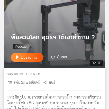
เครือ
ข่าย
วิทยุ
ไทย
พี
บี
พืชสวนโลก อุดรฯ ใต้เงาคำถาม ?
เอส
แผนที่
ชื่นชอบ
ฟังรายการ
วิทยุ
32:08
เครือ
ข่าย
วันที่เผยแพร่ : 01 ต.ค. 68
เพิ่มในเพลย์ลิสต์
แชร์
เกาะติด ป.ป.ช. ตรวจสอบโครงการก่อสร้าง “มหกรรมพืชสวน
โลก” ครั้งที่ 3 ที่ จ.อุดรธานี งบประมาณ 2,500 ล้านบาท คืบ
หน้าไปแล้วกว่า 30% ท่ามกลางข้อกังขาว่าหลายโครงการ