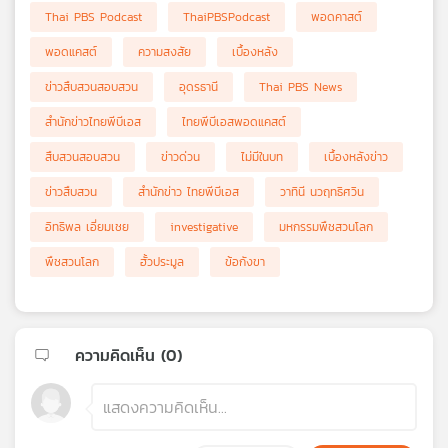
Thai PBS Podcast
ThaiPBSPodcast
พอดคาสต์
พอดแคสต์
ความสงสัย
เบื้องหลัง
ข่าวสืบสวนสอบสวน
อุดรธานี
Thai PBS News
สำนักข่าวไทยพีบีเอส
ไทยพีบีเอสพอดแคสต์
สืบสวนสอบสวน
ข่าวด่วน
ไม่มีในบท
เบื้องหลังข่าว
ข่าวสืบสวน
สำนักข่าว ไทยพีบีเอส
วาทินี นวฤทธิศวิน
อิทธิพล เอี่ยมเชย
investigative
มหกรรมพืชสวนโลก
พืชสวนโลก
ฮั้วประมูล
ข้อกังขา
ความคิดเห็น (
0
)