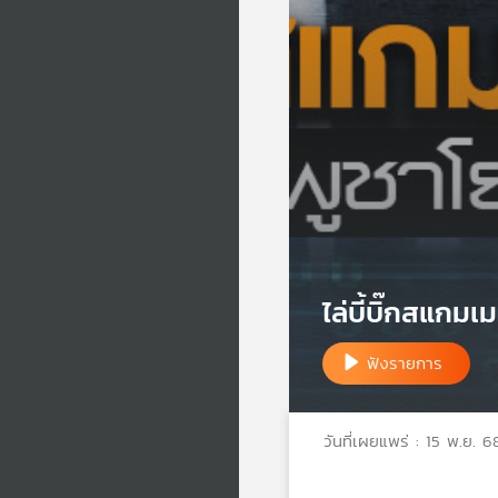
ไล่บี้บิ๊กสแกม
ฟังรายการ
วันที่เผยแพร่ : 15 พ.ย. 6