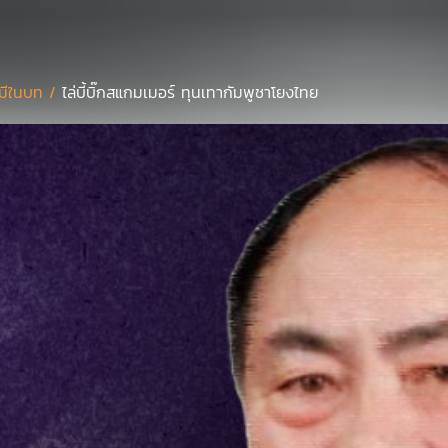
่มีในบท /
ไล่บี้บิ๊กสแกมเมอร์ ทุนเทากัมพูชาโยงไทย