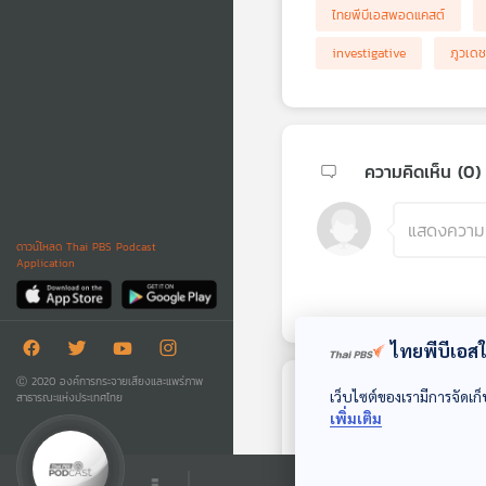
ไทยพีบีเอสพอดแคสต์
investigative
ภูวเดช
ความคิดเห็น (
0
)
ดาวน์โหลด Thai PBS Podcast
Application
ไทยพีบีเอสใช
Ⓒ 2020 องค์การกระจายเสียงและแพร่ภาพ
เว็บไซต์ของเรามีการจัดเก็
สาธารณะแห่งประเทศไทย
ตอนถัดไป
เพิ่มเติม