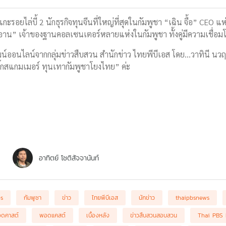
กะรอยไล่บี้ 2 นักธุรกิจทุนจีนที่ใหญ่ที่สุดในกัมพูชา “เฉิน จื้อ” CEO แ
อาน” เจ้าของฐานคอลเซนเตอร์หลายแห่งในกัมพูชา ทั้งคู่มีความเชื
น์ออนไลน์จากกลุ่มข่าวสืบสวน สำนักข่าว ไทยพีบีเอส โดย...วาทินี นวฤ
บิ๊กสแกมเมอร์ ทุนเทากัมพูชาโยงไทย” ค่ะ
อาทิตย์ โชติสัจจานันท์
bs
กัมพูชา
ข่าว
ไทยพีบีเอส
นักข่าว
thaipbsnews
ดคาสต์
พอดแคสต์
เบื้องหลัง
ข่าวสืบสวนสอบสวน
Thai PBS