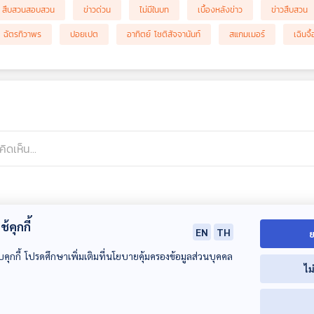
สืบสวนสอบสวน
ข่าวด่วน
ไม่มีในบท
เบื้องหลังข่าว
ข่าวสืบสวน
 ฉัตรทิวาพร
ปอยเปต
อาทิตย์ โชติสัจจานันท์
สแกมเมอร์
เฉินจื้
้คุกกี้
EN
TH
ย
บคุกกี้ โปรดศึกษาเพิ่มเติมที่นโยบายคุ้มครองข้อมูลส่วนบุคคล
ไม