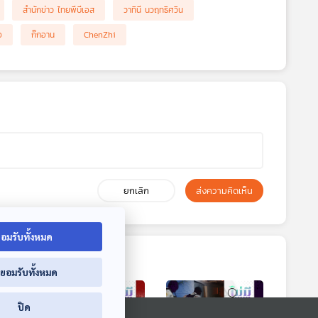
สำนักข่าว ไทยพีบีเอส
วาทินี นวฤทธิศวิน
อ
ก๊กอาน
ChenZhi
ยกเลิก
ส่งความคิดเห็น
อมรับทั้งหมด
่ยอมรับทั้งหมด
ปิด