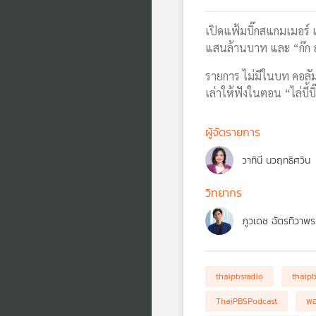
เปิดแฟ้มบิ๊กสแกมเมอร์ แ
แสนล้านบาท และ “ก๊ก 
รายการ ไม่มีในบท คอลัม
เล่าให้ฟังในตอน “ไล่บี้
ผู้จัดรายการ
วาทินี นวฤทธิศวิน
วิทยากร
ภูวเดช ฉัตรทิวาพร
thaipbsradio
thaip
ThaiPBSPodcast
พอ