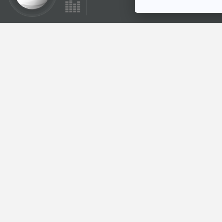
28:54
ทาสยุคใหม่ ความตาย
ในฐานสแกมเมอร์
กัมพูชา
ไม่มีในบท
ตอนที่เกี่ยวข้อง
28:54
EP. 277: เดือนกว่า