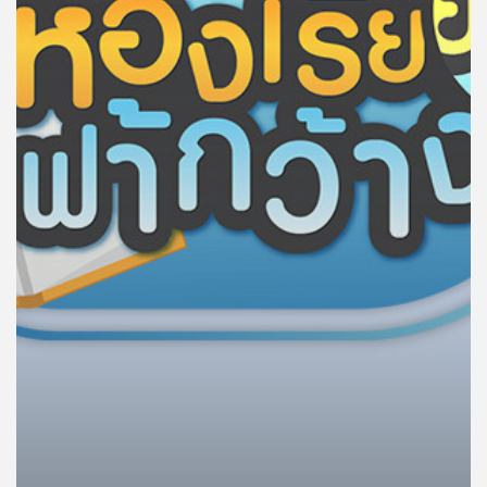
คุณ
เพลง
บทความ
ข่าว
และ
กิจกรรม
เกี่ยว
กับ
เรา