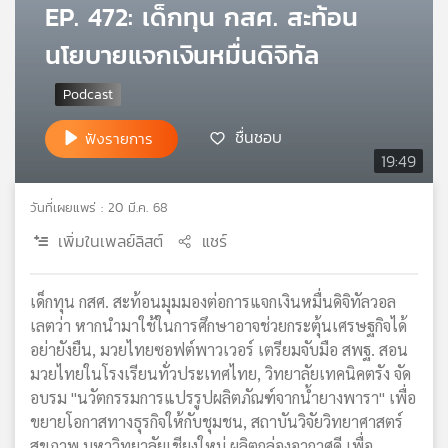
EP. 472: เด็กทุน กสศ. สะท้อน
เครือ
ข่าย
นโยบายแจกเงินหมื่นดิจิทัล
วิทยุ
ไทย
พี
บี
ชื่นชอบ
ฟังรายการ
เอส
19:49
วันที่เผยแพร่ : 20 มี.ค. 68
แผนที่
เพิ่มในเพลย์ลิสต์
แชร์
วิทยุ
เครือ
ข่าย
เด็กทุน กสศ. สะท้อนมุมมองต่อการแจกเงินหมื่นดิจิทัลวอล
เลตว่า หากนำมาใช้ในการศึกษาอาจช่วยกระตุ้นเศรษฐกิจได้
อย่ายังยืน, มวยไทยซอฟต์พาวเวอร์ เตรียมจับมือ สพฐ. สอน
มวยไทยในโรงเรียนทั่วประเทศไทย, วิทยาลัยเทคนิคตรัง จัด
อบรม "นวัตกรรมการแปรรูปผลิตภัณฑ์จากน้ำยางพารา" เพื่อ
ขยายโอกาสทางธุรกิจให้กับชุมชน, สถาบันวิจัยวิทยาศาสตร์
สุขภาพ มหาวิทยาลัยเชียงใหม่ ผลิตกล่องอากาศดี เพื่อ