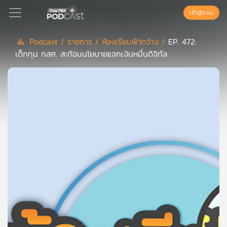
เข้าสู่ระบบ
Podcast /
รายการ /
ห้องเรียนฟ้ากว้าง /
EP. 472:
เด็กทุน กสศ. สะท้อนนโยบายแจกเงินหมื่นดิจิทัล
Podcast
เพล
ย์
ลิ
สต์
แนะนำ
เพล
ย์
ลิ
สต์
ของ