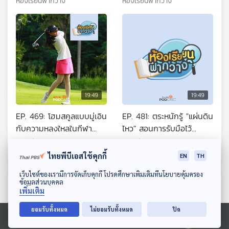
ห้องเรียนฟ้ากว้าง
ห้องเรียนฟ้ากว้าง
วางแผน
19:49
19:49
EP. 469: โฮมสคูลแบบมู่เอิน
EP. 481: ตระหนักรู้ "แผ่นดิน
กับความหลงใหลในกีฬา
ไหว" สอนการรับมือไว้
กอล์ฟ
ปลอดภัยก่อน
ห้องเรียนฟ้ากว้าง
ห้องเรียนฟ้ากว้าง
ไทยพีบีเอสใช้คุกกี้
EN
TH
ดาวน์โหลด Thai PBS Podcast Application
เว็บไซต์ของเรามีการจัดเก็บคุกกี้ โปรดศึกษาเพิ่มเติมที่นโยบายคุ้มครอง
ข้อมูลส่วนบุคคล
ตอนที่เกี่ยวข้อง
เพิ่มเติม
ยอมรับทั้งหมด
ไม่ยอมรับทั้งหมด
ปิด
Ⓒ 2020 องค์การกระจายเสียงและแพร่ภาพสาธารณะแห่งประเทศไทย