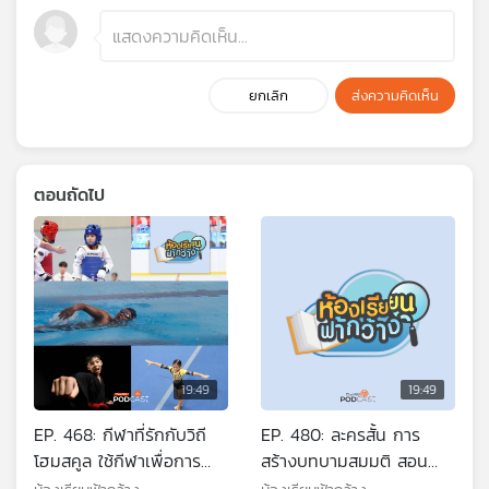
ยกเลิก
ส่งความคิดเห็น
ตอนถัดไป
19:49
19:49
EP. 468: กีฬาที่รักกับวิถี
EP. 480: ละครสั้น การ
โฮมสคูล ใช้กีฬาเพื่อการ
สร้างบทบามสมมติ สอน
เรียนรู้
เเด็กให้คิด วิเคราะห์ และ