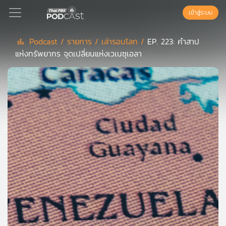
เข้าสู่ระบบ
Podcast /
รายการ /
เล่ารอบโลก /
EP. 223: คำสาป
แห่งทรัพยากร จุดเปลี่ยนแห่งเวเนซุเอลา
Podcast
เพล
ย์
ลิ
สต์
แนะนำ
เพล
ย์
ลิ
สต์
ของ