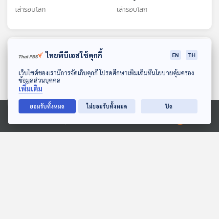
เล่ารอบโลก
เล่ารอบโลก
ตอนที่เกี่ยวข้อง
ไทยพีบีเอสใช้คุกกี้
EN
TH
ดาวน์โหลด Thai PBS Podcast Application
เว็บไซต์ของเรามีการจัดเก็บคุกกี้ โปรดศึกษาเพิ่มเติมที่นโยบายคุ้มครอง
ข้อมูลส่วนบุคคล
เพิ่มเติม
ยอมรับทั้งหมด
ไม่ยอมรับทั้งหมด
ปิด
Ⓒ 2020 องค์การกระจายเสียงและแพร่ภาพสาธารณะแห่งประเทศไทย
22:35
22:35
EP. 100: เจาะนโยบาย
EP. 211: เลียดก๊ก ตอน เข้าสู่
พลังงาน "Quick Big Win"
ยุควสันตสารท
สร้างรายได้ ลดรายจ่าย
คุยนอกกรอบ
เล่ารอบโลก