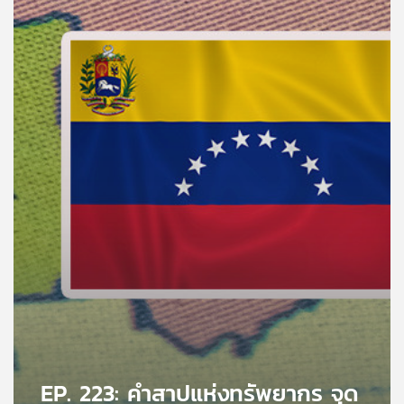
คุณ
เพลง
บทความ
ข่าว
และ
กิจกรรม
เกี่ยว
กับ
เรา
EP. 223: คำสาปแห่งทรัพยากร จุด