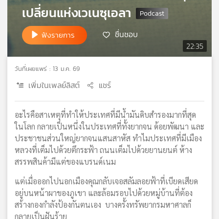
เปลี่ยนแห่งเวเนซุเอลา
เครือ
ข่าย
วิทยุ
ชื่นชอบ
ฟังรายการ
ไทย
22:35
พี
บี
วันที่เผยแพร่ : 13 ม.ค. 69
เอส
เพิ่มในเพลย์ลิสต์
แชร์
แผนที่
อะไรคือสาเหตุที่ทำให้ประเทศที่มีน้ำมันดิบสำรองมากที่สุด
วิทยุ
ในโลก กลายเป็นหนึ่งในประเทศที่ทั้งยากจน ด้อยพัฒนา และ
เครือ
ประชาชนส่วนใหญ่ยากจนแสนสาหัส ทำไมประเทศที่มีเมือง
ข่าย
หลวงที่เต็มไปด้วยตึกระฟ้า ถนนเต็มไปด้วยยานยนต์ ห้าง
สรรพสินค้ามีแต่ของแบรนด์เนม
แต่เมื่อออกไปนอกเมืองคุณกลับเจอสลัมลอยฟ้าที่เบียดเสียด
อยู่บนหน้าผาของภูเขา และล้อมรอบไปด้วยหมู่บ้านที่ต้อง
สร้างกองกำลังป้องกันตนเอง บางครั้งทรัพยากรมหาศาลก็
กลายเป็นฝันร้าย