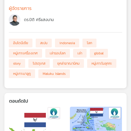
ผู้จัดรายการ
ดร.ปิติ ศรีแสงนาม
อินโดนีเซีย
สเปน
indonesia
โลก
หมู่เกาะเครื่องเทศ
เล่ารอบโลก
เล่า
global
story
โปรตุเกส
ยุคล่าอาณานิคม
หมู่เกาะโมลุกกะ
หมู่เกาะมาลูกู
Maluku Islands
ตอนถัดไป