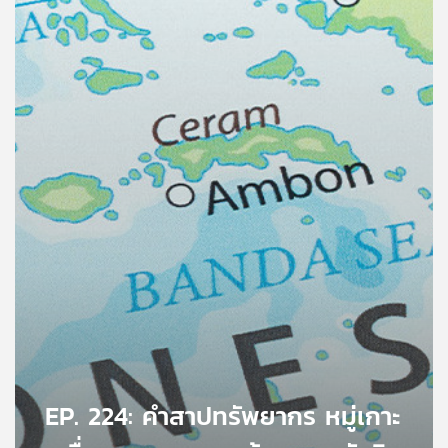
คุณ
เพลง
บทความ
ข่าว
และ
กิจกรรม
เกี่ยว
กับ
เรา
EP. 224: คำสาปทรัพยากร หมู่เกาะ