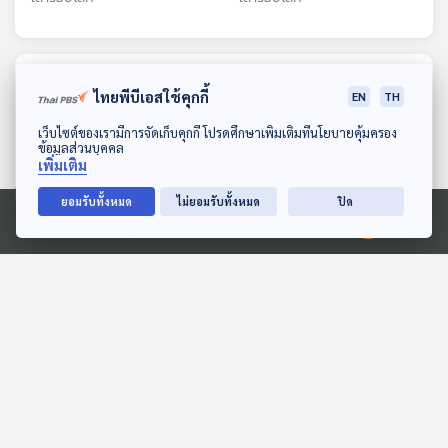
ตอนที่เกี่ยวข้อง
ไทยพีบีเอสใช้คุกกี้
EN
TH
ดาวน์โหลด Thai PBS Podcast Application
เว็บไซต์ของเรามีการจัดเก็บคุกกี้ โปรดศึกษาเพิ่มเติมที่นโยบายคุ้มครอง
ข้อมูลส่วนบุคคล
เพิ่มเติม
ยอมรับทั้งหมด
ไม่ยอมรับทั้งหมด
ปิด
Ⓒ 2020 องค์การกระจายเสียงและแพร่ภาพสาธารณะแห่งประเทศไทย
21:08
21:08
EP. 234: การเปลี่ยนแปลง
EP. 241: ญี่ปุ่นเตรียมนำ
ระเบียบโลกในยุคโบราณ
ตัวอย่างดาวอังคารกลับ
มายังโลกเป็นครั้งแรกกับ
เล่ารอบโลก
Starstuff เรื่องเล่าจากดวงดาว
MMX