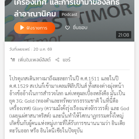
เครื่องเทศ และการเข้ามาของลัทธิ
เครือ
ล่าอาณานิคม
ข่าย
วิทยุ
ชื่นชอบ
ไทย
ฟังรายการ
พี
21:08
บี
เอส
วันที่เผยแพร่ : 20 ม.ค. 69
เพิ่มในเพลย์ลิสต์
แชร์
แผนที่
วิทยุ
โปรตุเกสเดินทางมาถึงมะละกาในปี ค.ศ.1511 และในปี
เครือ
ค.ศ.1529 สเปนก็เข้ามาเคลมฟิลิปปินส์ ทั้งสองต่างมุ่งหน้า
ข่าย
อ้างข้ออ้างในการสำรวจโลก แต่เหตุผลเบื้องหลังคือ มันเป็น
ยุค 3G: Gold (ทองคำและทรัพยากรธรรมชาติ ในที่นี้คือ
เครื่องเทศ) Glory (ความมั่งคั่งรุ่งเรืองแห่งจักรวรรดิ์) และ God
(เผยแผ่ศาสนาคริสต์) และนั่นทำให้โศกนาฏกรรมครั้งใหญ่
เกิดขึ้นกับผู้คนแห่งหมู่เกาะที่ได้รับการขนานนามว่า อินเดีย
ตะวันออก หรือ อินโดนีเซียในปัจจุบัน