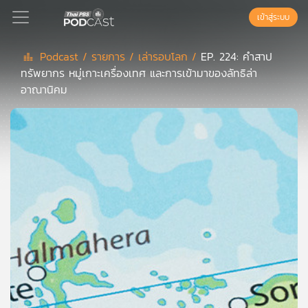
เข้าสู่ระบบ
Podcast /
รายการ /
เล่ารอบโลก /
EP. 224: คำสาป
ทรัพยากร หมู่เกาะเครื่องเทศ และการเข้ามาของลัทธิล่า
Podcast
อาณานิคม
เพล
ย์
ลิ
สต์
แนะนำ
เพล
ย์
ลิ
สต์
ของ