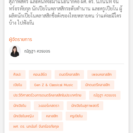
สุภาพสตรี และคนที่จะมาแนะนำก็คือ ผศ. ดร. นภนันท์ จัน
ทร์อรทัยกุล นักเปียโนคลาสสิกระดับตำนาน และครูเปียโน ผู้
ผลิตนักเปียโนคลาสสิกชื่อดังของไทยหลายคน ว่าแต่จะมีใคร
บ้าง ไปฟังกัน
ผู้จัดรายการ
ณัฏฐา ควรขจร
ศิลปะ
คอนเสิร์ต
ดนตรีคลาสสิก
เพลงคลาสสิก
เปียโน
Gen Z & Classical Music
นักดนตรีคลาสสิก
ประวัติศาสตร์วงการดนตรีคลาสสิกในประเทศไทย
ณัฏฐา ควรขจร
นักเปียโน
วงออร์เคสตรา
นักเปียโนสุภาพสตรี
นักเปียโนหญิง
คลาสสิก
ครูเปียโน
ผศ. ดร. นภนันท์ จันทร์อรทัยกุล