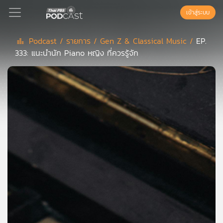
เข้าสู่ระบบ
Podcast /
รายการ /
Gen Z & Classical Music /
EP.
333: แนะนำนัก Piano หญิง ที่ควรรู้จัก
Podcast
เพล
ย์
ลิ
สต์
แนะนำ
เพล
ย์
ลิ
สต์
ของ