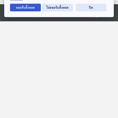
ตอนที่เกี่ยวข้อง
ยอมรับทั้งหมด
ไม่ยอมรับทั้งหมด
ปิด
Ⓒ 2020 องค์การกระจายเสียงและแพร่ภาพสาธารณะแห่งประเทศไทย
01:09:41
01:09:41
EP. 91: จิรพรรณ อังศวา
EP. 334: แนะนำนัก Piano
นนท์ แรงบันดาลใจของใคร
ชาย ที่ควรรู้จัก
หลายคน
นักผจญเพลง Podcast
Gen Z & Classical Music