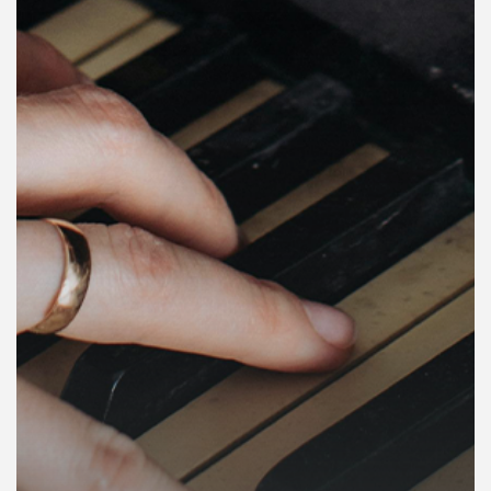
คุณ
เพลง
บทความ
ข่าว
และ
กิจกรรม
เกี่ยว
กับ
เรา