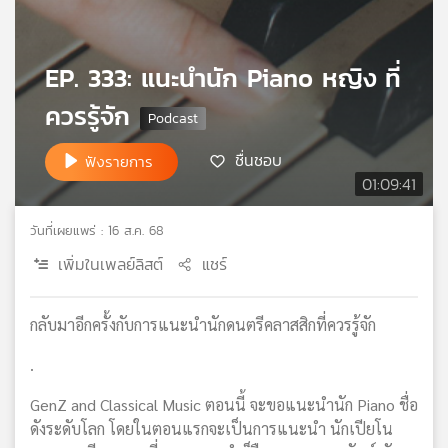
เครือ
ข่าย
วิทยุ
EP. 333: แนะนำนัก Piano หญิง ที่
ไทย
ควรรู้จัก
พี
บี
เอส
ชื่นชอบ
ฟังรายการ
01:09:41
แผนที่
วันที่เผยแพร่ : 16 ส.ค. 68
วิทยุ
เพิ่มในเพลย์ลิสต์
แชร์
เครือ
ข่าย
กลับมาอีกครั้งกับการแนะนำนักดนตรีคลาสสิกที่ควรรู้จัก
.
GenZ and Classical Music ตอนนี้ จะขอแนะนำนัก Piano ชื่อ
ดังระดับโลก โดยในตอนแรกจะเป็นการแนะนำ นักเปียโน