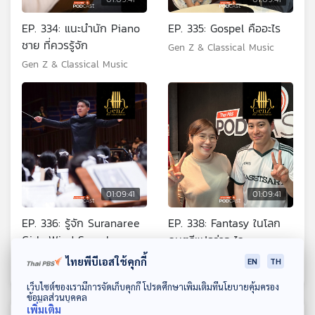
EP. 334: แนะนำนัก Piano
EP. 335: Gospel คืออะไร
ชาย ที่ควรรู้จัก
Gen Z & Classical Music
Gen Z & Classical Music
01:09:41
01:09:41
EP. 336: รู้จัก Suranaree
EP. 338: Fantasy ในโลก
Girls Wind Symphony
ดนตรีแปลว่าอะไร
Gen Z & Classical Music
Gen Z & Classical Music
ไทยพีบีเอสใช้คุกกี้
EN
TH
ดาวน์โหลด Thai PBS Podcast Application
เว็บไซต์ของเรามีการจัดเก็บคุกกี้ โปรดศึกษาเพิ่มเติมที่นโยบายคุ้มครอง
ข้อมูลส่วนบุคคล
เพิ่มเติม