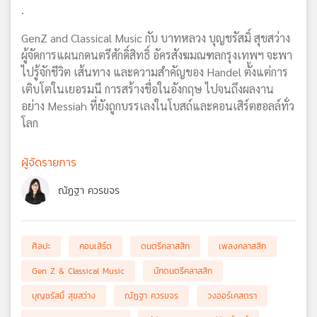
.
GenZ and Classical Music กับ บาทหลวง บุญชรัสมิ์ สุขสว่าง
ผู้จัดการแผนกดนตรีศักดิ์สิทธิ์ อัครสังฆมณฑลกรุงเทพฯ จะพา
ไปรู้จักชีวิต เส้นทาง และความสำคัญของ Handel ตั้งแต่การ
เติบโตในเยอรมนี การสร้างชื่อในอังกฤษ ไปจนถึงผลงาน
อย่าง Messiah ที่ยังถูกบรรเลงในโบสถ์และคอนเสิร์ตฮอลล์ทั่ว
โลก
ผู้จัดรายการ
ณัฏฐา ควรขจร
ศิลปะ
คอนเสิร์ต
ดนตรีคลาสสิก
เพลงคลาสสิก
Gen Z & Classical Music
นักดนตรีคลาสสิก
บุญชรัสมิ์ สุขสว่าง
ณัฏฐา ควรขจร
วงออร์เคสตรา