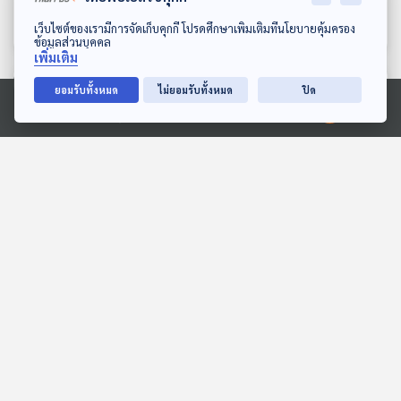
คลาสสิก
Gen Z & Classical Music
Gen Z & Classical Music
ดาวน์โหลด Thai PBS Podcast Application
เว็บไซต์ของเรามีการจัดเก็บคุกกี้ โปรดศึกษาเพิ่มเติมที่นโยบายคุ้มครอง
ข้อมูลส่วนบุคคล
เพิ่มเติม
ตอนที่เกี่ยวข้อง
ยอมรับทั้งหมด
ไม่ยอมรับทั้งหมด
ปิด
Ⓒ 2020 องค์การกระจายเสียงและแพร่ภาพสาธารณะแห่งประเทศไทย
56:35
56:35
EP. 84: แม่เม้า ลูกแหม่ม
EP. 76: 2 เทพ GUITAR
กับเรื่องเล่าหลังไมค์ของ
HERO เมืองไทย กับเรื่องที่
ครอบครัวศิลปิน
คอกีตาร์ต้องรู้
นักผจญเพลง Podcast
นักผจญเพลง Podcast