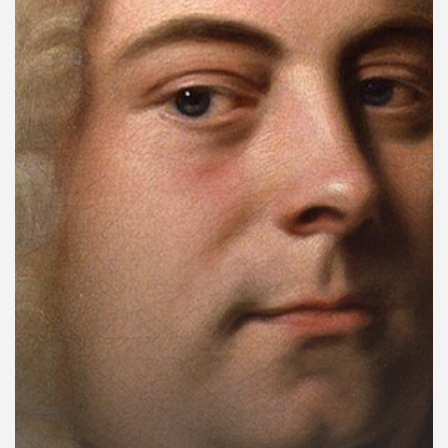
คุณ
เพลง
บทความ
ข่าว
และ
กิจกรรม
เกี่ยว
กับ
เรา