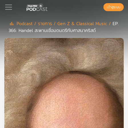
เข้าสู่ระบบ
Podcast /
รายการ /
Gen Z & Classical Music /
EP.
366: Handel สะพานเชื่อมดนตรีกับศาสนาคริสต์
Podcast
เพล
ย์
ลิ
สต์
แนะนำ
เพล
ย์
ลิ
สต์
ของ