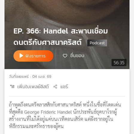
เครือ
ข่าย
วิทยุ
ไทย
EP. 366: Handel สะพานเชื่อม
พี
บี
ดนตรีกับศาสนาคริสต์
เอส
ชื่นชอบ
ฟังรายการ
56:35
แผนที่
วิทยุ
วันที่เผยแพร่ : 04 เม.ย. 69
เครือ
เพิ่มในเพลย์ลิสต์
แชร์
ข่าย
ถ้าพูดถึงดนตรีคลาสสิกกับศาสนาคริสต์ หนึ่งในชื่อที่โดดเด่น
ที่สุดคือ George Frideric Handel นักประพันธ์ยุคบาโรกผู้
สร้างงานที่ไม่ได้อยู่แค่บนเวทีคอนเสิร์ต แต่ฝังรากอยู่ใน
พิธีกรรมและศรัทธาของผู้คน