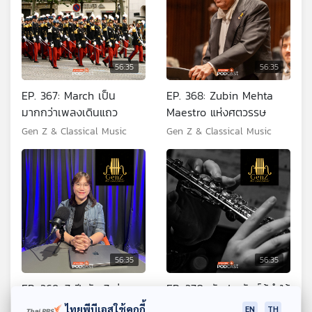
56:35
56:35
EP. 367: March เป็น
EP. 368: Zubin Mehta
มากกว่าเพลงเดินแถว
Maestro แห่งศตวรรษ
Gen Z & Classical Music
Gen Z & Classical Music
56:35
56:35
EP. 369: 7 ปี กับ 7 ช่วง
EP. 370: นักประพันธ์ผู้ทำให้
เวลาสำคัญวงการดนตรี
Flute เฉิดฉาย
ไทยพีบีเอสใช้คุกกี้
EN
TH