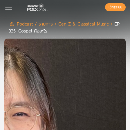
เข้าสู่ระบบ
Podcast /
รายการ /
Gen Z & Classical Music /
EP.
335: Gospel คืออะไร
Podcast
เพล
ย์
ลิ
สต์
แนะนำ
เพล
ย์
ลิ
สต์
ของ