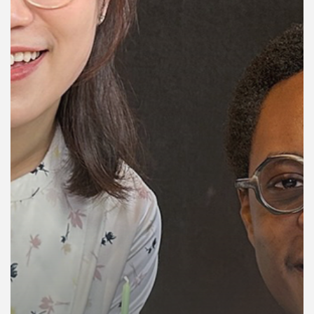
คุณ
เพลง
บทความ
ข่าว
และ
กิจกรรม
เกี่ยว
กับ
เรา