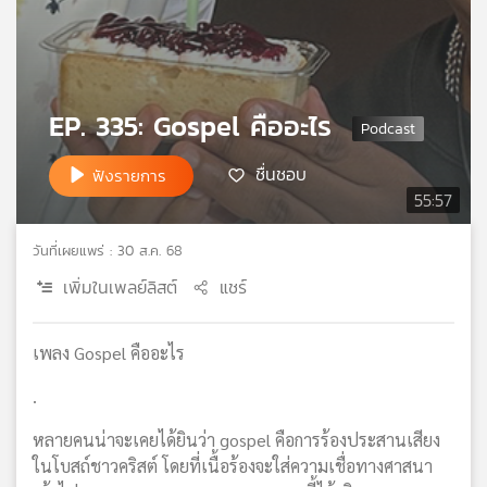
เครือ
ข่าย
วิทยุ
ไทย
EP. 335: Gospel คืออะไร
พี
บี
เอส
ชื่นชอบ
ฟังรายการ
55:57
แผนที่
วันที่เผยแพร่ : 30 ส.ค. 68
วิทยุ
เพิ่มในเพลย์ลิสต์
แชร์
เครือ
ข่าย
เพลง Gospel คืออะไร
.
หลายคนน่าจะเคยได้ยินว่า gospel คือการร้องประสานเสียง
ในโบสถ์ชาวคริสต์ โดยที่เนื้อร้องจะใส่ความเชื่อทางศาสนา