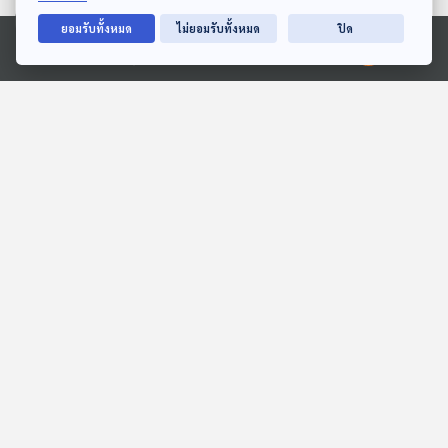
ตอนที่เกี่ยวข้อง
ยอมรับทั้งหมด
ไม่ยอมรับทั้งหมด
ปิด
Ⓒ 2020 องค์การกระจายเสียงและแพร่ภาพสาธารณะแห่งประเทศไทย
55:57
55:57
EP. 351: แนะนำ Opera ที่
EP. 103: "ศิลปะ" บันทึกของ
นิยมแสดงในช่วง
ยุคสมัยและความเข้าใจ
Christmas
ตนเอง - ผ้าป่าน สิริมา
Gen Z & Classical Music
Made My Day วันนี้ดีที่สุด