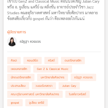
เข้าไป GenZ and Classical Music ตอนนี้ได้เชิญ Julian Cary
หรือ อ. จูเลี่ยน แครีย์ ณ ตลิ่งชัน อาจารย์ประจำวิชา Jazz
Studies คณะดุริยางคศาสตร์ มหาวิทยาลัยศิลปากร มาคลาย
ข้อสงสัยเกี่ยวกับ gospel กันว่า คือเพลงอะไรกันแน่
ผู้จัดรายการ
ณัฏฐา ควรขจร
ศิลปะ
คอนเสิร์ต
คริสต์
ดนตรีคลาสสิก
เพลงคลาสสิก
Gen Z & Classical Music
นักดนตรีคลาสสิก
มหาวิทยาลัยศิลปากร
ณัฏฐา ควรขจร
ประสานเสียง
วงออร์เคสตรา
Julian Cary
คณะดุริยางคศาสตร์ มหาวิทยาลัยศิลปากร
โบสถ์ชาวคริสต์
gospel
จูเลี่ยน แครีย์