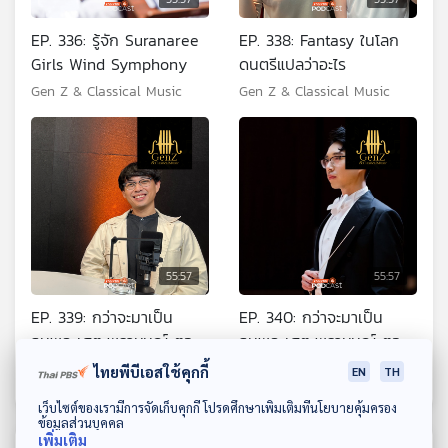
EP. 336: รู้จัก Suranaree
EP. 338: Fantasy ในโลก
Girls Wind Symphony
ดนตรีแปลว่าอะไร
Gen Z & Classical Music
Gen Z & Classical Music
55:57
55:57
EP. 339: กว่าจะมาเป็น
EP. 340: กว่าจะมาเป็น
ธนพล เศตะพราหมณ์ ตอน
ธนพล เศตะพราหมณ์ ตอน
ที่ 1
ที่ 2
Gen Z & Classical Music
Gen Z & Classical Music
ไทยพีบีเอสใช้คุกกี้
EN
TH
ดาวน์โหลด Thai PBS Podcast Application
เว็บไซต์ของเรามีการจัดเก็บคุกกี้ โปรดศึกษาเพิ่มเติมที่นโยบายคุ้มครอง
ข้อมูลส่วนบุคคล
เพิ่มเติม