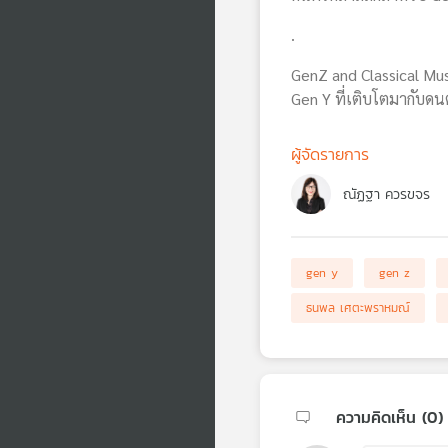
.
GenZ and Classical Mu
Gen Y ที่เติบโตมากับด
ผู้จัดรายการ
ณัฏฐา ควรขจร
gen y
gen z
ธนพล เศตะพราหมณ์
ความคิดเห็น (
0
)