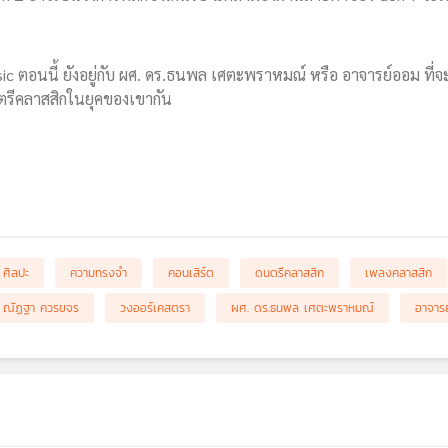
sic ตอนนี้ ยังอยู่กับ ผศ. ดร.ธนพล เศตะพราหมณ์ หรือ อาจารย์ออม
นตรีคลาสสิกในยุคของเขากัน
ศิลปะ
ความทรงจำ
คอนเสิร์ต
ดนตรีคลาสสิก
เพลงคลาสสิก
ณัฏฐา ควรขจร
วงออร์เคสตรา
ผศ. ดร.ธนพล เศตะพราหมณ์
อาจาร