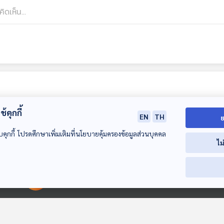
้คุกกี้
EN
TH
ย
บคุกกี้ โปรดศึกษาเพิ่มเติมที่นโยบายคุ้มครองข้อมูลส่วนบุคคล
ไม
49:52
49:52
4
00:00:00
00:00:00
EP. 350: โน้ต ศรัญ
EP. 351: แนะนำ
EP. 353: Bang
คุ้งบรรพต
Opera ที่นิยมแสดง
Charity Orche
ในช่วง Christmas
Gen Z & Classical
Gen Z & Classical
Gen Z & Classic
Music
Music
Music