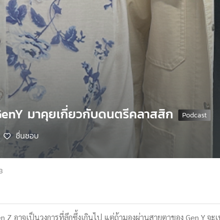
 GenY มาคุยเกี่ยวกับดนตรีคลาสสิก
ชื่นชอบ
8
 Z อาจเป็นวงการที่ลึกซึ้งเกินไป แต่ถ้ามองผ่านสายตาของ Gen Y จะเ