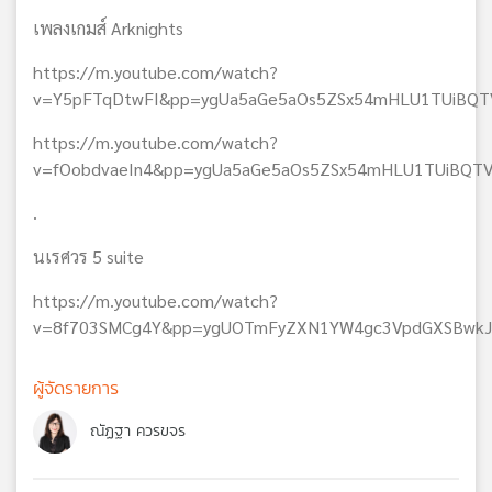
เพลงเกมส์ Arknights
https://m.youtube.com/watch?
v=Y5pFTqDtwFI&pp=ygUa5aGe5aOs5ZSx54mHLU1TUiB
https://m.youtube.com/watch?
v=fOobdvaeIn4&pp=ygUa5aGe5aOs5ZSx54mHLU1TUiBQ
.
นเรศวร 5 suite
https://m.youtube.com/watch?
v=8f703SMCg4Y&pp=ygUOTmFyZXN1YW4gc3VpdGXSBwkJ
ผู้จัดรายการ
ณัฏฐา ควรขจร