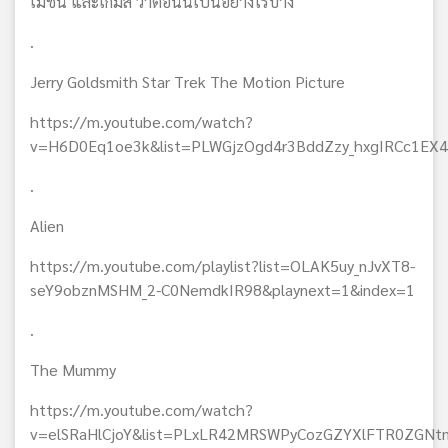
เมชั่น และเกมส์ ว่าตอนนี้เป็นอย่างไรบ้าง
.
Jerry Goldsmith Star Trek The Motion Picture
https://m.youtube.com/watch?
v=H6D0Eq1oe3k&list=PLWGjzOgd4r3BddZzy_hxgIRCc1EX
.
Alien
https://m.youtube.com/playlist?list=OLAK5uy_nJvXT8-
seY9obznMSHM_2-C0NemdkIR98&playnext=1&index=1
.
The Mummy
https://m.youtube.com/watch?
v=elSRaHlCjoY&list=PLxLR42MRSWPyCozGZYXlFTR0ZGNt