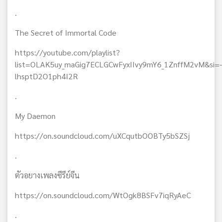
.
The Secret of Immortal Code
https://youtube.com/playlist?
list=OLAK5uy_maGig7ECLGCwFyxIIvy9mY6_1ZnffM2vM&si=-
lhsptD2O1ph4I2R
.
My Daemon
https://on.soundcloud.com/uXCqutbOOBTy5bSZSj
.
ตัวอยางเพลงซีรีย์จีน
https://on.soundcloud.com/WtOgk8BSFv7iqRyAeC
.