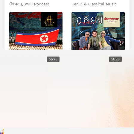
Normal และ แทน Ultra
นักผจญเพลง Podcast
Gen Z & Classical Music
Chuadz
56:28
56:28
EP. 372: ดนตรีใน
EP. 61: เฉลียง วงดนตรีที่
เกาหลีเหนือ part 1
สร้างเสียงของความสุข
Gen Z & Classical Music
นักผจญเพลง Podcast