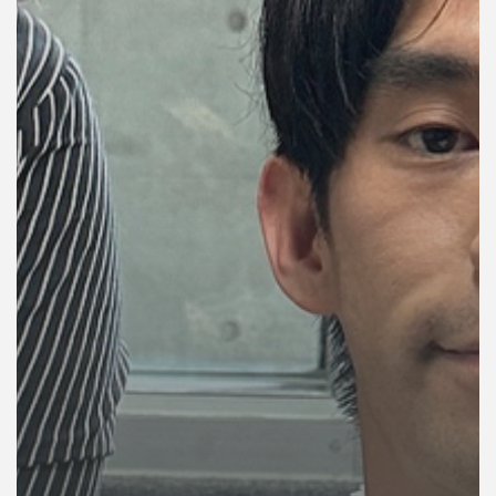
เครือ
ข่าย
วิทยุ
ไทย
พี
บี
เอส
แผนที่
วิทยุ
เครือ
ข่าย