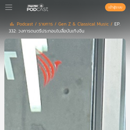
เข้าสู่ระบบ
Podcast /
รายการ /
Gen Z & Classical Music /
EP.
332: วงการดนตรีประกอบในสื่อบันเทิงจีน
Podcast
เพล
ย์
ลิ
สต์
แนะนำ
เพล
ย์
ลิ
สต์
ของ