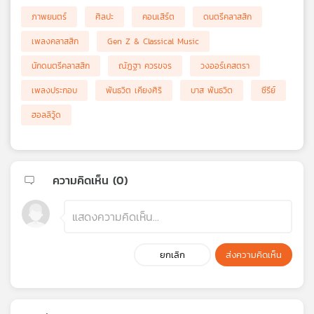
ภาพยนตร์
ศิลปะ
คอนเสิร์ต
ดนตรีคลาสสิก
เพลงคลาสสิก
Gen Z & Classical Music
นักดนตรีคลาสสิก
ณัฏฐา ควรขจร
วงออร์เคสตรา
เพลงประกอบ
พันธวิต เคียงศิริ
บาส พันธวิต
ซีรีย์
ฮอลลิวู้ด
ความคิดเห็น (
0
)
ยกเลิก
ส่งความคิดเห็น