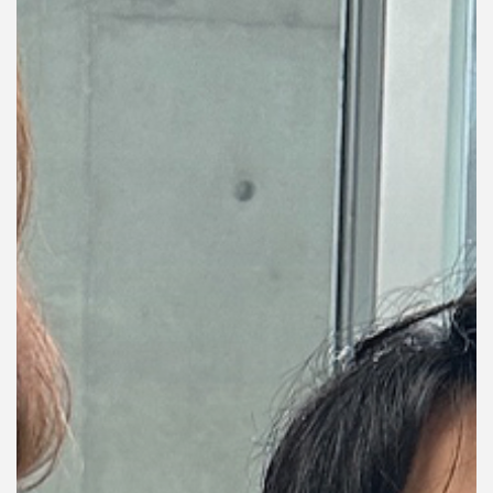
คุณ
เพลง
บทความ
ข่าว
และ
กิจกรรม
เกี่ยว
กับ
เรา