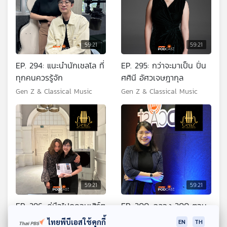
59:21
59:21
EP. 294: แนะนำนักเชลโล ที่
EP. 295: กว่าจะมาเป็น ปิ่น
ทุกคนควรรู้จัก
ศศินี อัศวเจษฎากุล
Gen Z & Classical Music
Gen Z & Classical Music
59:21
59:21
EP. 296: คู่มือไปดูคอนเสิร์ต
EP. 300: ฉลอง 300 ตอน
คลาสสิกที่ต่างประเทศ ฉบับ
กับคำถาม 3 หมวดที่อยาก
ไทยพีบีเอสใช้คุกกี้
EN
TH