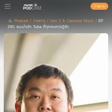
เข้าสู่ระบบ
Podcast /
รายการ /
Gen Z & Classical Music /
EP.
290: แนะนำนัก Tuba ที่ทุกคนควรรู้จัก
Podcast
เพล
ย์
ลิ
สต์
แนะนำ
เพล
ย์
ลิ
สต์
ของ