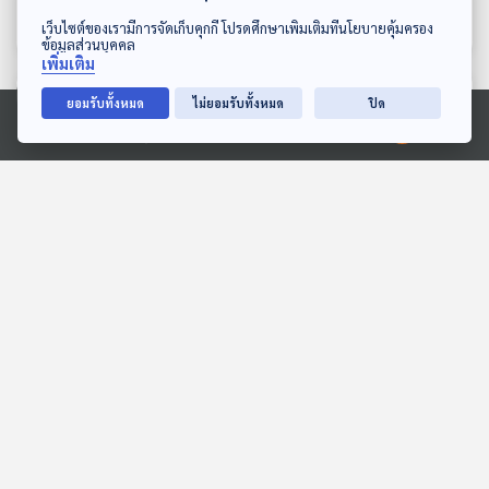
GenZ and Classical
ให้ทุกคนมาทายกัน
Gen Z & Classical Music
Gen Z & Classical Music
ดาวน์โหลด Thai PBS Podcast Application
เว็บไซต์ของเรามีการจัดเก็บคุกกี้ โปรดศึกษาเพิ่มเติมที่นโยบายคุ้มครอง
Music
ข้อมูลส่วนบุคคล
เพิ่มเติม
ตอนที่เกี่ยวข้อง
ยอมรับทั้งหมด
ไม่ยอมรับทั้งหมด
ปิด
Ⓒ 2020 องค์การกระจายเสียงและแพร่ภาพสาธารณะแห่งประเทศไทย
59:21
59:21
EP. 362: นักประพันธ์ผู้ทำให้
EP. 336: รู้จัก Suranaree
Double Bass เฉิดฉาย
Girls Wind Symphony
Gen Z & Classical Music
Gen Z & Classical Music