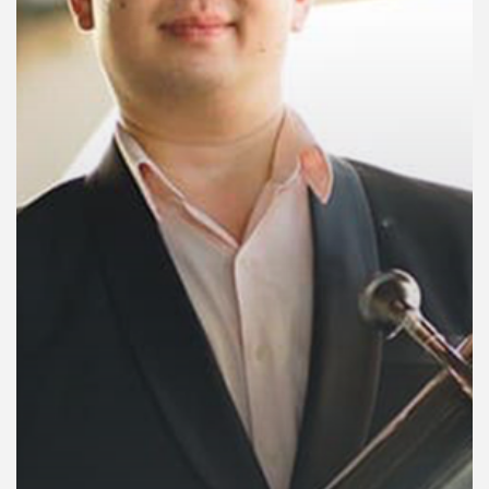
คุณ
เพลง
บทความ
ข่าว
และ
กิจกรรม
เกี่ยว
กับ
เรา