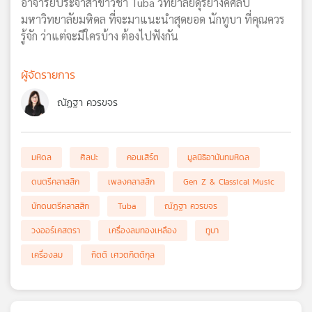
อาจารย์ประจำสาขาวิชา Tuba วิทยาลัยดุริยางคศิลป์
มหาวิทยาลัยมหิดล ที่จะมาแนะนำสุดยอด นักทูบา ที่คุณควร
รู้จัก ว่าแต่จะมีใครบ้าง ต้องไปฟังกัน
ผู้จัดรายการ
ณัฏฐา ควรขจร
มหิดล
ศิลปะ
คอนเสิร์ต
มูลนิธิอานันทมหิดล
ดนตรีคลาสสิก
เพลงคลาสสิก
Gen Z & Classical Music
นักดนตรีคลาสสิก
Tuba
ณัฏฐา ควรขจร
วงออร์เคสตรา
เครื่องลมทองเหลือง
ทูบา
เครื่องลม
กิตติ เศวตกิตติกุล