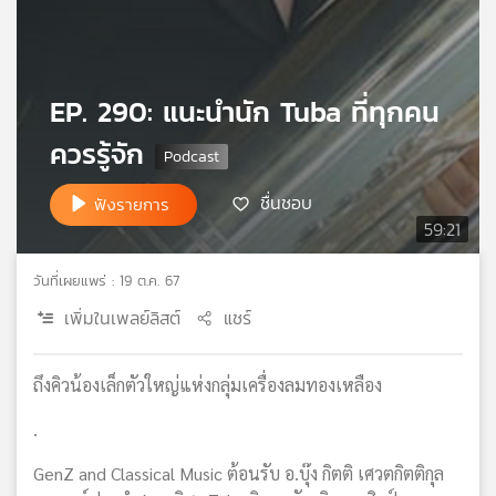
เครือ
ข่าย
วิทยุ
ไทย
EP. 290: แนะนำนัก Tuba ที่ทุกคน
พี
ควรรู้จัก
บี
เอส
ชื่นชอบ
ฟังรายการ
59:21
แผนที่
วิทยุ
วันที่เผยแพร่ : 19 ต.ค. 67
เครือ
เพิ่มในเพลย์ลิสต์
แชร์
ข่าย
ถึงคิวน้องเล็กตัวใหญ่แห่งกลุ่มเครื่องลมทองเหลือง
.
GenZ and Classical Music ต้อนรับ อ.บุ๊ง กิตติ เศวตกิตติกุล