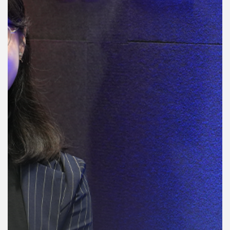
คุณ
เพลง
บทความ
ข่าว
และ
กิจกรรม
เกี่ยว
กับ
เรา