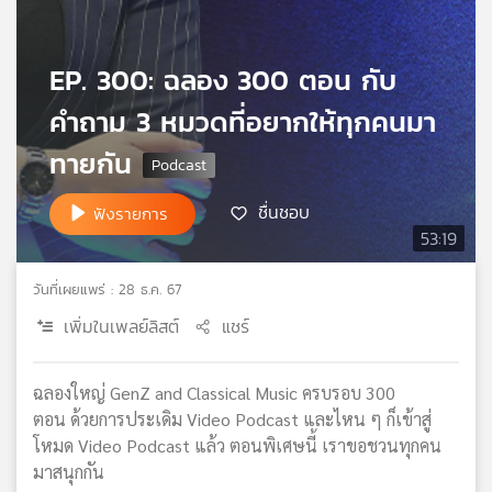
เครือ
ข่าย
EP. 300: ฉลอง 300 ตอน กับ
วิทยุ
ไทย
คำถาม 3 หมวดที่อยากให้ทุกคนมา
พี
บี
ทายกัน
เอส
ชื่นชอบ
ฟังรายการ
53:19
แผนที่
วิทยุ
วันที่เผยแพร่ : 28 ธ.ค. 67
เครือ
ข่าย
เพิ่มในเพลย์ลิสต์
แชร์
ฉลองใหญ่ GenZ and Classical Music ครบรอบ 300
ตอน ด้วยการประเดิม Video Podcast และไหน ๆ ก็เข้าสู่
โหมด Video Podcast แล้ว ตอนพิเศษนี้ เราขอชวนทุกคน
มาสนุกกัน