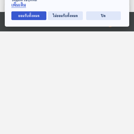
เพิ่มเติม
ตอนที่เกี่ยวข้อง
ยอมรับทั้งหมด
ไม่ยอมรับทั้งหมด
ปิด
Ⓒ 2020 องค์การกระจายเสียงและแพร่ภาพสาธารณะแห่งประเทศไทย
53:19
53:19
EP. 142: "อุโมงค์รถไฟฟ้า"
EP. 136: สุภนิดา พุทธให้ |
น้ำรั่ว "ถนนทรุด" ความ
รอบ 10.00 | วันเด็ก 2569
เสี่ยงซ้ำซาก คนเมืองกรุง ?
ตอบโจทย์
Podcaster ตัวน้อย