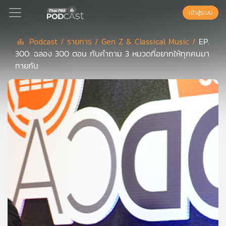
เข้าสู่ระบบ
Podcast /
รายการ /
Gen Z & Classical Music /
EP.
300: ฉลอง 300 ตอน กับคำถาม 3 หมวดที่อยากให้ทุกคนมา
Podcast
ทายกัน
เพล
ย์
ลิ
สต์
แนะนำ
เพล
ย์
ลิ
สต์
ของ