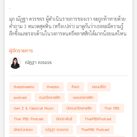
.
มุก ณัฏฐา ควรขจร ผู้ดำเนินรายการของเรา จะถูกท้าทายด้วย
คำถาม 3 หมวดสุดหิน (หรือเปล่า) มาดูกันว่าเธอจะมีความรู้
ลึกซึ้งและรอบด้านในวงการดนตรีคลาสสิกได้มากน้อยแค่ไหน
ผู้จัดรายการ
ณัฏฐา ควรขจร
thaipbsradio
thaipbs
ศิลปะ
คอนเสิร์ต
podcast
ดนตรีคลาสสิก
เพลงคลาสสิก
Gen Z & Classical Music
นักดนตรีคลาสสิก
Thai PBS
Thai PBS Podcast
นักประพันธ์
ThaiPBSPodcast
นักแต่งเพลง
ณัฏฐา ควรขจร
ThaiPBS Podcast