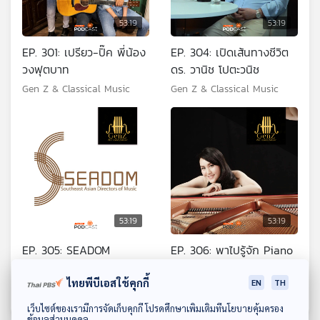
53:19
53:19
EP. 301: เปรียว-ปิ๊ค พี่น้อง
EP. 304: เปิดเส้นทางชีวิต
วงฟุตบาท
ดร. วานิช โปตะวนิช
Gen Z & Classical Music
Gen Z & Classical Music
53:19
53:19
EP. 305: SEADOM
EP. 306: พาไปรู้จัก Piano
Southeast Asian
Academy of Bangkok
Directors of Music
ไทยพีบีเอสใช้คุกกี้
EN
TH
Gen Z & Classical Music
Gen Z & Classical Music
ดาวน์โหลด Thai PBS Podcast Application
เว็บไซต์ของเรามีการจัดเก็บคุกกี้ โปรดศึกษาเพิ่มเติมที่นโยบายคุ้มครอง
ข้อมูลส่วนบุคคล