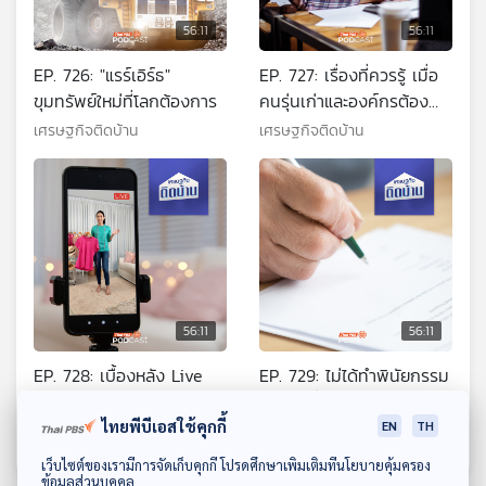
56:11
56:11
EP. 726: "แรร์เอิร์ธ"
EP. 727: เรื่องที่ควรรู้ เมื่อ
ขุมทรัพย์ใหม่ที่โลกต้องการ
คนรุ่นเก่าและองค์กรต้อง
ทำงานร่วมกับ Gen Z
เศรษฐกิจติดบ้าน
เศรษฐกิจติดบ้าน
56:11
56:11
EP. 728: เบื้องหลัง Live
EP. 729: ไม่ได้ทำพินัยกรรม
ขายของออนไลน์ มีต้นทุน
เอาไว้ เมื่อตายไปแล้วมรดก
อะไรแอบซ่อนอยู่บ้าง
จะตกเป็นของใคร ?
ไทยพีบีเอสใช้คุกกี้
EN
TH
เศรษฐกิจติดบ้าน
เศรษฐกิจติดบ้าน
ดาวน์โหลด Thai PBS Podcast Application
เว็บไซต์ของเรามีการจัดเก็บคุกกี้ โปรดศึกษาเพิ่มเติมที่นโยบายคุ้มครอง
ข้อมูลส่วนบุคคล