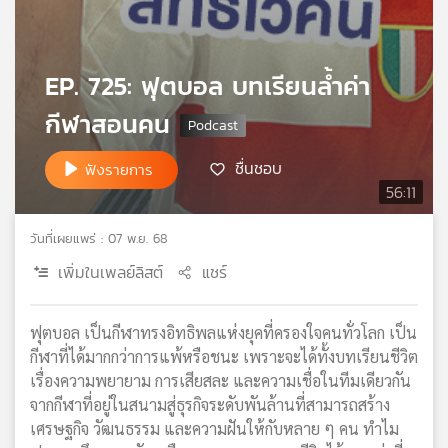
เครือ
ข่าย
วิทยุ
EP. 725: ฟุตบอล บทเรียนล้ำค่า
ไทย
พี
กีฬาสอนคน
บี
เอส
ชื่นชอบ
ฟังรายการ
56:11
แผนที่
วันที่เผยแพร่ : 07 พ.ย. 68
วิทยุ
เพิ่มในเพลย์ลิสต์
แชร์
เครือ
ข่าย
ฟุตบอล เป็นกีฬาทรงอิทธิพลแห่งยุคที่ครองใจคนทั่วโลก เป็น
กีฬาที่ได้มากกว่าการแพ้หรือชนะ เพราะจะได้ทั้งบทเรียนชีวิต
เรื่องความพยายาม การเสียสละ และความเชื่อในทีมเดียวกัน
จากกีฬาที่อยู่ในสนามสู่ธุรกิจระดับพันล้านที่สามารถสร้าง
เศรษฐกิจ วัฒนธรรม และความฝันให้กับหลาย ๆ คน ทำไม