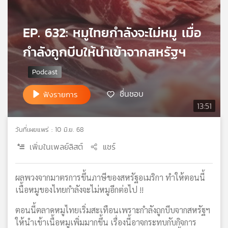
เครือ
ข่าย
EP. 632: หมูไทยกำลังจะไม่หมู เมื่อ
วิทยุ
ไทย
กำลังถูกบีบให้นำเข้าจากสหรัฐฯ
พี
บี
เอส
ชื่นชอบ
ฟังรายการ
13:51
แผนที่
วิทยุ
วันที่เผยแพร่ : 10 มิ.ย. 68
เครือ
เพิ่มในเพลย์ลิสต์
แชร์
ข่าย
ผลพวงจากมาตรการขึ้นภาษีของสหรัฐอเมริกา ทำให้ตอนนี้
เนื้อหมูของไทยกำลังจะไม่หมูอีกต่อไป !!
ตอนนี้ตลาดหมูไทยเริ่มสะเทือนเพราะกำลังถูกบีบจากสหรัฐฯ
ให้นำเข้าเนื้อหมูเพิ่มมากขึ้น เรื่องนี้อาจกระทบกับกิจการ