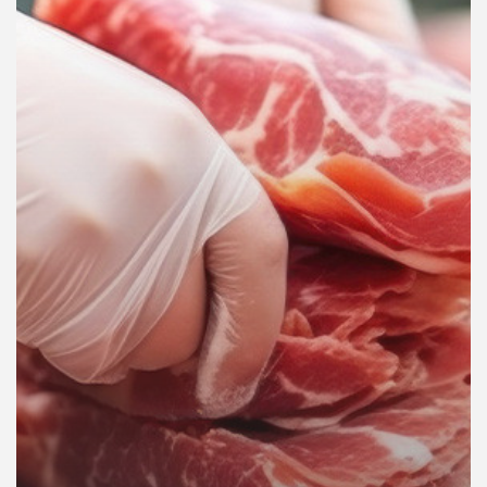
คุณ
เพลง
บทความ
ข่าว
และ
กิจกรรม
เกี่ยว
กับ
เรา