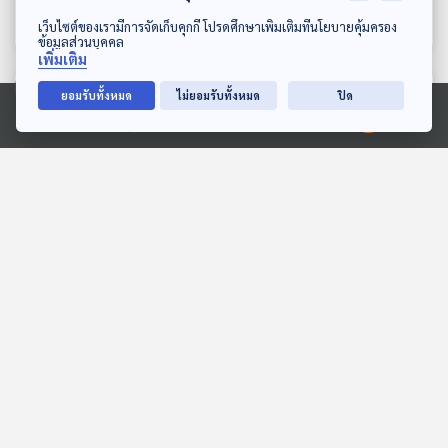
ดีที่สุดในโลกซ้ำแล้วซ้ำเล่า
สักหลัง
เศรษฐกิจติดบ้าน
เศรษฐกิจติดบ้าน
ดาวน์โหลด Thai PBS Podcast Application
เว็บไซต์ของเรามีการจัดเก็บคุกกี้ โปรดศึกษาเพิ่มเติมที่นโยบายคุ้มครอง
ข้อมูลส่วนบุคคล
เพิ่มเติม
ตอนที่เกี่ยวข้อง
ยอมรับทั้งหมด
ไม่ยอมรับทั้งหมด
ปิด
Ⓒ 2020 องค์การกระจายเสียงและแพร่ภาพสาธารณะแห่งประเทศไทย
13:51
13:51
EP. 744: SME ไทยปรับตัว
EP. 142: กัญญ์ณพัชญ์ ประ
ให้อยู่รอดอย่างไรในยุคเท
จิตร์ | รอบ 11.00 | วันเด็ก
รนด์ความยั่งยืน
2569
เศรษฐกิจติดบ้าน
Podcaster ตัวน้อย