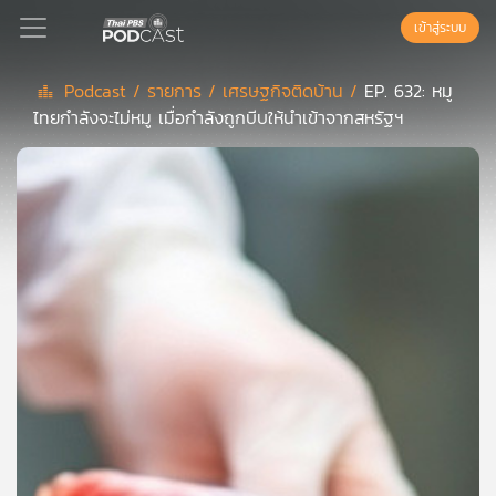
เข้าสู่ระบบ
Podcast /
รายการ /
เศรษฐกิจติดบ้าน /
EP. 632: หมู
ไทยกำลังจะไม่หมู เมื่อกำลังถูกบีบให้นำเข้าจากสหรัฐฯ
Podcast
เพล
ย์
ลิ
สต์
แนะนำ
เพล
ย์
ลิ
สต์
ของ