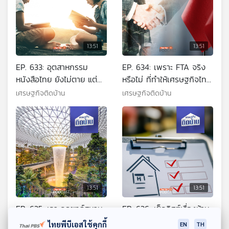
13:51
13:51
EP. 633: อุตสาหกรรม
EP. 634: เพราะ FTA จริง
หนังสือไทย ยังไม่ตาย แต่
หรือไม่ ที่ทำให้เศรษฐกิจไทย
ต้องปรับตัวให้อยู่รอด
ขาดดุลการค้าจีนต่อเนื่อง
เศรษฐกิจติดบ้าน
เศรษฐกิจติดบ้าน
13:51
13:51
EP. 635: เจาะกลยุทธ์สนาม
EP. 636: เช็กลิสต์เรื่องห้าม
บินชางงี สิงคโปร์ ติดอันดับ
พลาด ก่อนตัดสินใจมีบ้าน
ไทยพีบีเอสใช้คุกกี้
EN
TH