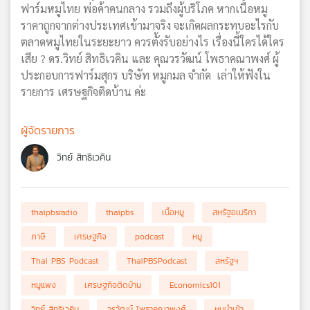
ฟาร์มหมูไทย พ่อค้าคนกลาง รวมถึงผู้บริโภค หากเนื้อหมู
ราคาถูกจากต่างประเทศเข้ามาจริง จะเกิดผลกระทบอะไรกับ
ตลาดหมูไทยในระยะยาว ควรตั้งรับอย่างไร เรื่องนี้ใครได้ใคร
เสีย ? ดร.วิทย์ สิทธิเวคิน และ คุณวรวัฒน์ โพธาคณาพงศ์ ผู้
ประกอบการฟาร์มสุกร บริษัท หมูกมล จํากัด เล่าให้ฟังใน
รายการ เศรษฐกิจติดบ้าน ค่ะ
ผู้จัดรายการ
วิทย์ สิทธิเวคิน
thaipbsradio
thaipbs
เนื้อหมู
สหรัฐอเมริกา
ภาษี
เศรษฐกิจ
podcast
หมู
Thai PBS Podcast
ThaiPBSPodcast
สหรัฐฯ
หมูแพง
เศรษฐกิจติดบ้าน
Economics101
วิทย์ สิทธิเวคิน
วรวัฒน์ โพธาคณาพงศ์
หมูนำเข้า