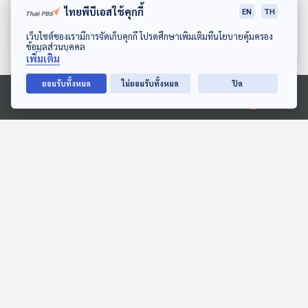
ไทยพีบีเอสใช้คุกกี้
อุตสาหกรรมยานยนต์ไทย
ตก" จากบางสิ่งบางอย่าง
EN
TH
เมื่อจีนบุกตลาด
จากการโฆษณา สมองของ
เศรษฐกิจติดบ้าน
เศรษฐกิจติดบ้าน
ดาวน์โหลด Thai PBS Podcast Application
เว็บไซต์ของเรามีการจัดเก็บคุกกี้ โปรดศึกษาเพิ่มเติมที่นโยบายคุ้มครอง
เราคิดอะไรอยู่กันแน่
ข้อมูลส่วนบุคคล
เพิ่มเติม
ยอมรับทั้งหมด
ไม่ยอมรับทั้งหมด
ปิด
ตอนที่เกี่ยวข้อง
Ⓒ 2020 องค์การกระจายเสียงและแพร่ภาพสาธารณะแห่งประเทศไทย
13:52
13:52
EP. 132: นาฬาดา นาดี |
EP. 35: แนวรบ "ไม่สงบ"
รอบ 10.00 | วันเด็ก 2569
ส่องนโยบายความมั่นคง
"ไทย - กัมพูชา" ?
Podcaster ตัวน้อย
ตอบโจทย์