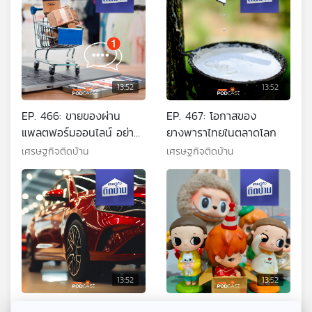
13:52
13:52
EP. 466: ขายของผ่าน
EP. 467: โอกาสของ
แพลตฟอร์มออนไลน์ อย่า
ยางพาราไทยในตลาดโลก
คิดว่าฟรีเพราะมีต้นทุน
เศรษฐกิจติดบ้าน
เศรษฐกิจติดบ้าน
แอบแฝง
13:52
13:52
EP. 468: จุดจบหรือโอกาส
EP. 469: ทำไมเราจึง "โดน