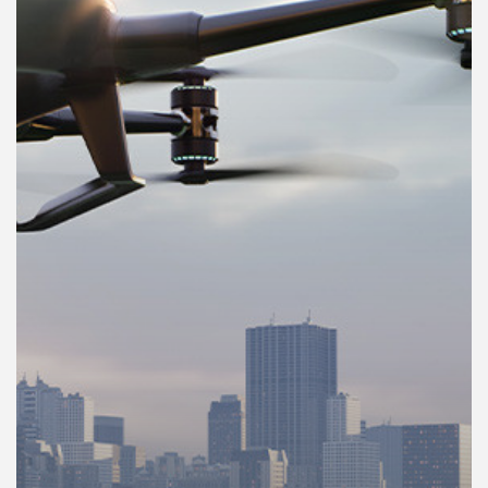
คุณ
เพลง
บทความ
ข่าว
และ
กิจกรรม
เกี่ยว
กับ
เรา