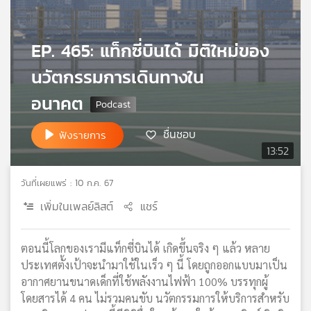
เครือ
ข่าย
EP. 465: แท็กซี่บินได้ มิติใหม่ของ
วิทยุ
ไทย
นวัตกรรมการเดินทางใน
พี
บี
อนาคต
เอส
ชื่นชอบ
ฟังรายการ
13:52
แผนที่
วิทยุ
วันที่เผยแพร่ : 10 ก.ค. 67
เครือ
ข่าย
เพิ่มในเพลย์ลิสต์
แชร์
ตอนนี้โลกของเรามีแท็กซี่บินได้ เกิดขึ้นจริง ๆ แล้ว หลาย
ประเทศตั้งเป้าจะนำมาใช้ในเร็ว ๆ นี้ โดยถูกออกแบบมาเป็น
อากาศยานขนาดเด็กที่ใช้พลังงานไฟฟ้า 100% บรรทุกผู้
โดยสารได้ 4 คน ไม่รวมคนขับ นวัตกรรมการให้บริการสำหรับ