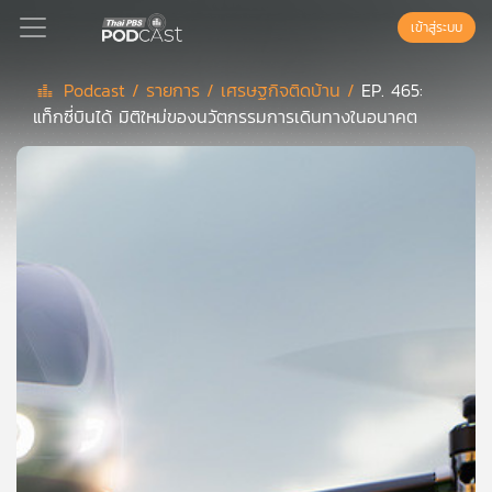
เข้าสู่ระบบ
Podcast /
รายการ /
เศรษฐกิจติดบ้าน /
EP. 465:
แท็กซี่บินได้ มิติใหม่ของนวัตกรรมการเดินทางในอนาคต
Podcast
เพล
ย์
ลิ
สต์
แนะนำ
เพล
ย์
ลิ
สต์
ของ