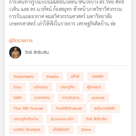
การเดินทางรูปแบบนี้มีมิติอื่นใดหน้าสนใจบ้าง ดร.วิทย์ สิทธิ
เวคิน และ ดร.นวทัศน์ ก้องสมุทร หัวหน้าภาควิชาวิศวกรรม
การบินและอวกาศ คณะวิศวกรรมศาสตร์ มหาวิทยาลัย
เกษตรศาสตร์ เล่าให้ฟังในรายการ เศรษฐกิจติดบ้าน ค่ะ
ผู้จัดรายการ
วิทย์ สิทธิเวคิน
thaipbsradio
thaipbs
แท็กซี่
รถไฟฟ้า
โดรน
นวัตกรรม
เศรษฐกิจ
ผู้โดยสาร
ไฟฟ้า
อากาศยาน
การเดินทาง
podcast
Thai PBS Podcast
ThaiPBSPodcast
พลังงานไฟฟ้า
เศรษฐกิจติดบ้าน
Economics101
วิทย์ สิทธิเวคิน
นวทัศน์ ก้องสมุทร
แท็กซี่บินได้
Drone