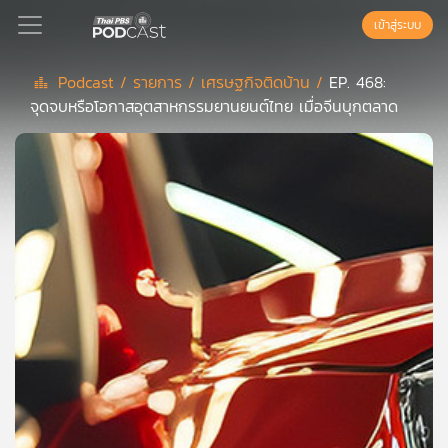
เข้าสู่ระบบ
Podcast /
รายการ /
เศรษฐกิจติดบ้าน /
EP. 468:
จุดจบหรือโอกาสอุตสาหกรรมยานยนต์ไทย เมื่อจีนบุกตลาด
Podcast
เพล
ย์
ลิ
สต์
แนะนำ
เพล
ย์
ลิ
สต์
ของ