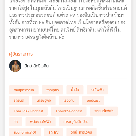
นี่คือโอกาสที่ดีที่มีทางเลือกในเรื่องการประหยัดพลังงานและ
ราคาไม่สูง ในมุมกลับกัน ไทยเป็นฐานการผลิตชิ้นส่วนรถยนต์
และการประกอบรถยนต์ แต่รถ EV ของจีนเป็นการนำเข้ามา
ทั้งคัน การที่รถ EV จีนบุกตลาดไทย เป็นโอกาสหรือจุดจบของ
อุตสาหกรรมยานยนต์ไทย ดร.วิทย์ สิทธิเวคิน เล่าให้ฟังใน
รายการ เศรษฐกิจติดบ้าน ค่ะ
ผู้จัดรายการ
วิทย์ สิทธิเวคิน
thaipbsradio
thaipbs
น้ำมัน
รถไฟฟ้า
รถยนต์
เศรษฐกิจ
โรงงาน
podcast
Thai PBS Podcast
ThaiPBSPodcast
รถยนต์ไฟฟ้า
รถ
พลังงานไฟฟ้า
เศรษฐกิจติดบ้าน
Economics101
รถ EV
วิทย์ สิทธิเวคิน