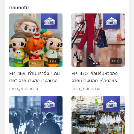
ตอนถัดไป
13:50
13:50
EP. 469: ทำไมเราจึง "โดน
EP. 470: ก่อนรับหิ้วของ
ตก" จากบางสิ่งบางอย่าง
จากเมืองนอก เรื่องอะไร
จากการโฆษณา สมองของ
ต้องรู้จะได้ไม่พลาด !!
เศรษฐกิจติดบ้าน
เศรษฐกิจติดบ้าน
เราคิดอะไรอยู่กันแน่