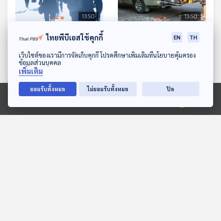
13:50
13:50
EP. 471: เมื่อคนวัยทำงาน
EP. 472: เบื้องหลังกำไรและ
ไทยพีบีเอสใช้คุกกี้
EN
TH
ต้องเป็นเดอะแบกให้
ขาดทุน ธุรกิจค้าขายประเภท
ดาวน์โหลด Thai PBS Podcast Application
เว็บไซต์ของเรามีการจัดเก็บคุกกี้ โปรดศึกษาเพิ่มเติมที่นโยบายคุ้มครอง
เศรษฐกิจไทย !!
"รถพุ่มพวง"
เศรษฐกิจติดบ้าน
เศรษฐกิจติดบ้าน
ข้อมูลส่วนบุคคล
เพิ่มเติม
ยอมรับทั้งหมด
ไม่ยอมรับทั้งหมด
ปิด
ตอนที่เกี่ยวข้อง
Ⓒ 2020 องค์การกระจายเสียงและแพร่ภาพสาธารณะแห่งประเทศไทย
13:50
13:50
รถติด-ที่จอดรถไม่พอ
EP. 1137: หลอดเลือดแดง