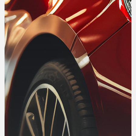
คุณ
เพลง
บทความ
ข่าว
และ
กิจกรรม
เกี่ยว
กับ
เรา