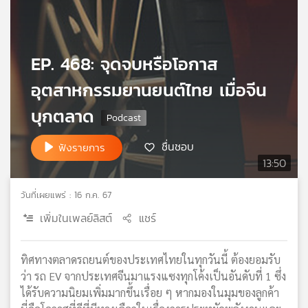
เครือ
ข่าย
วิทยุ
EP. 468: จุดจบหรือโอกาส
ไทย
พี
อุตสาหกรรมยานยนต์ไทย เมื่อจีน
บี
เอส
บุกตลาด
ชื่นชอบ
ฟังรายการ
แผนที่
13:50
วิทยุ
เครือ
วันที่เผยแพร่ : 16 ก.ค. 67
ข่าย
เพิ่มในเพลย์ลิสต์
แชร์
ทิศทางตลาดรถยนต์ของประเทศไทยในทุกวันนี้ ต้องยอมรับ
ว่า รถ EV จากประเทศจีนมาแรงแซงทุกโค้งเป็นอันดับที่ 1 ซึ่ง
ได้รับความนิยมเพิ่มมากขึ้นเรื่อย ๆ หากมองในมุมของลูกค้า