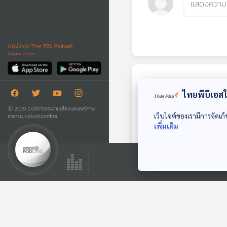
ดาวน์โหลด Thai PBS Podcast
Application
ตอนถัดไป
ไทยพีบีเอสใช
Ⓒ 2020 องค์การกระจายเสียงและแพร่ภาพ
เว็บไซต์ของเรามีการจัดเก็
สาธารณะแห่งประเทศไทย
เพิ่มเติม
15:04
EP. 343: รับมือหนี้
อย่างไรในช่วง
ดอกเบี้ยขาขึ้น
เศรษฐกิจติดบ้าน