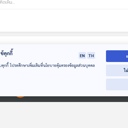
้คุกกี้
EN
TH
ย
บคุกกี้ โปรดศึกษาเพิ่มเติมที่นโยบายคุ้มครองข้อมูลส่วนบุคคล
ไม
15:04
15:04
1
00:00:00
00:00:00
EP. 344: จีนเดินเกม
EP. 345: แนวโน้มนัก
EP. 346:
กดดันคนรุ่นใหม่ให้มี
ท่องเที่ยวต่างชาติ ปี
สถานการณ์ราค
ลูก
2567
พลังงานโลก
เศรษฐกิจติดบ้าน
เศรษฐกิจติดบ้าน
เศรษฐกิจติดบ้าน