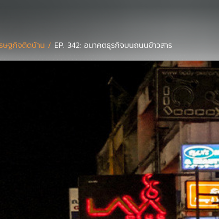
รษฐกิจติดบ้าน /
EP. 342: อนาคตธุรกิจบนถนนข้าวสาร