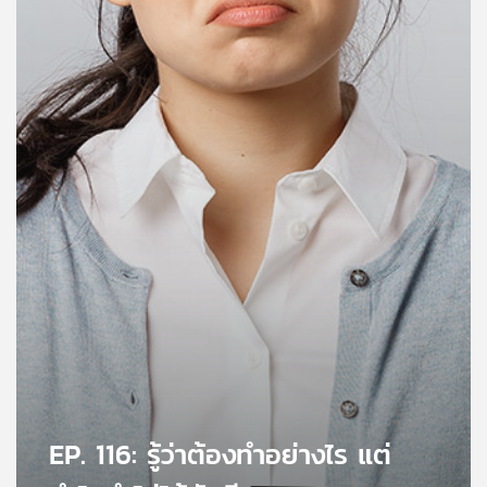
คุณ
เพลง
บทความ
ข่าว
และ
กิจกรรม
เกี่ยว
กับ
เรา
EP. 116: รู้ว่าต้องทำอย่างไร แต่