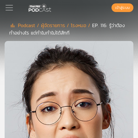
เข้าสู่ระบบ
Podcast /
ผู้จัดรายการ /
โรงหมอ /
EP. 116: รู้ว่าต้อง
ทำอย่างไร แต่ทำไมทำไม่ได้สักที
Podcast
เพล
ย์
ลิ
สต์
แนะนำ
เพล
ย์
ลิ
สต์
ของ