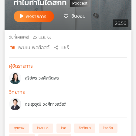
ทำไมทำไม่ได้สักที
เครือ
ข่าย
ชื่นชอบ
ฟังรายการ
วิทยุ
26:56
ไทย
พี
วันที่เผยแพร่ : 25 เม.ย. 63
บี
เอส
เพิ่มในเพลย์ลิสต์
แชร์
ผู้จัดรายการ
แผนที่
วิทยุ
สุรีย์พร วงศ์สถิตพร
เครือ
ข่าย
วิทยากร
ดร.สุววุฒิ วงศ์ทางสวัสดิ์
สุขภาพ
โรงหมอ
โรค
จิตวิทยา
โรคภัย