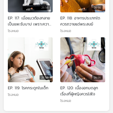
26:56
26:56
EP. 117: เมื่อแมวต้องกลาย
EP. 118: อาหารประเภทใด
เป็นแพะรับบาป เพราะความ
ควรถวายแด่พระสงฆ์
เข้าใจผิด
โรงหมอ
โรงหมอ
26:56
26:56
EP. 119: โรคกระดูกในเด็ก
EP. 120: เนื้องอกมดลูก
เรื่องที่ผู้หญิงควรใส่ใจ
โรงหมอ
โรงหมอ