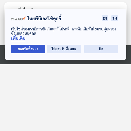
ตอนที่เกี่ยวข้อง
ไทยพีบีเอสใช้คุกกี้
EN
TH
ดาวน์โหลด Thai PBS Podcast Application
เว็บไซต์ของเรามีการจัดเก็บคุกกี้ โปรดศึกษาเพิ่มเติมที่นโยบายคุ้มครอง
ข้อมูลส่วนบุคคล
เพิ่มเติม
ยอมรับทั้งหมด
ไม่ยอมรับทั้งหมด
ปิด
Ⓒ 2020 องค์การกระจายเสียงและแพร่ภาพสาธารณะแห่งประเทศไทย
26:56
26:56
EP. 1207: "ช่างมัน-ทำใจ"
EP. 1162: ตัวเลขกับความ
ปากพูดได้แต่ทำมันยาก!
หมายที่ซ่อนเร้นจากผลตรวจ
เจาะลึกความเครียด ภัย
สุขภาพ
โรงหมอ
โรงหมอ
เงียบคนไทย