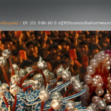
งจีนมุมใหม่ /
EP. 272: รำลึก 60 ปี ปฏิวัติวัฒนธรรมจีนผ่านภาพยนตร