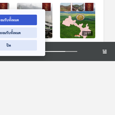
อมรับทั้งหมด
่ยอมรับทั้งหมด
8:37
28:37
28:37
ภัณฑ์
EP. 277: วงกลม
EP. 278: กานหนาน
ปิด
สู่การ
เศรษฐกิจเฉิงตู-
– หลานโจว ปลุกเส้น
ฉงชิ่ง
ทางสายไหม สู่โมเดล
มองจีนมุมใหม่
มองจีนมุมใหม่
เปลี่ยนนิเวศและ
เศรษฐกิจยุคใหม่ของ
จีน