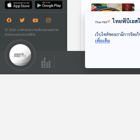
ไทยพีบีเอสใช
Ⓒ 2020 องค์การกระจายเสียงและแพร่ภาพ
เว็บไซต์ของเรามีการจัดเก็
สาธารณะแห่งประเทศไทย
เพิ่มเติม
28:37
EP. 273: สุกี้ยากี้กับ
การปฏิรูปญี่ปุ่นและ
ปฏิวัติจีน
มองจีนมุมใหม่
ตอนที่เกี่ยวข้อง