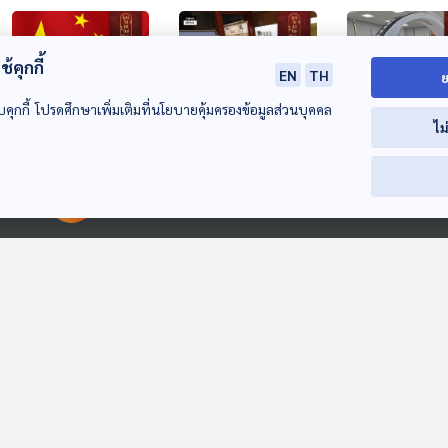
้คุกกี้
EN
TH
ย
บคุกกี้ โปรดศึกษาเพิ่มเติมที่นโยบายคุ้มครองข้อมูลส่วนบุคคล
ไม
28:37
28:37
2
EP. 274: ถอดรหัส
EP. 275: สอบจอหง
EP. 276: พิพิธ
ความล้มเหลวของ
วนของจีนมีโกงไหม?
จีน แหล่งเรียนรู้
00:00:00
00:00:00
วงการฟุตบอลจีน
สร้างชาติ
มองจีนมุมใหม่
มองจีนมุมใหม่
มองจีนมุมใหม่