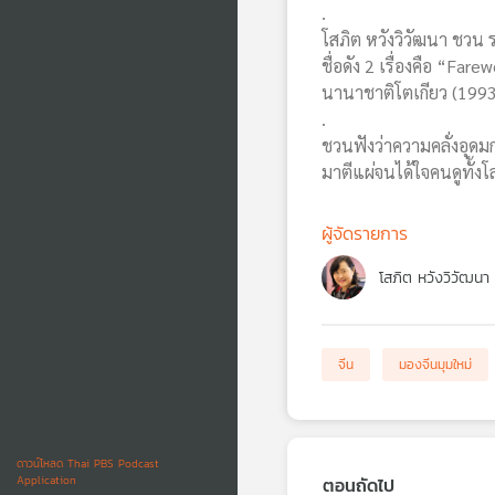
.
โสภิต หวังวิวัฒนา ชวน 
ชื่อดัง 2 เรื่องคือ “F
นานาชาติโตเกียว (199
.
ชวนฟังว่าความคลั่งอุดม
มาตีแผ่จนได้ใจคนดูทั้
ผู้จัดรายการ
โสภิต หวังวิวัฒนา
จีน
มองจีนมุมใหม่
ดาวน์โหลด Thai PBS Podcast
ตอนถัดไป
Application