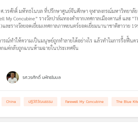
รศ.วรศักดิ์ มหัทธโนบล ที่ปรึกษาศูนย์จีนศึกษา จุฬาลงกรณ์มหาวิทยาลัย
arewell My Concubine” รางวัลปาล์มทองคำจากเทศกาลเมืองคานส์ และ "
3)และรางวัลยอดเยี่ยมเทศกาลภาพยนตร์ยอดเยี่ยมนานาชาติฮาวาย 1
การณ์ทำให้ความเป็นมนุษย์ถูกทำลายได้อย่างไร แล้วทำไมการรื้อฟื้นคว
งโลกแต่กลับถูกแบนห้ามฉายในประเทศจีน
รศ.วรศักดิ์ มหัทธโนบล
China
ปฏิวัติวัฒนธรรม
Farewell My Concubine
The Blue Kit