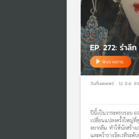
EP. 272: รำลึ
ฟังรายการ
วันที่เผยแพร่ : 12 มิ.ย. 6
ปีนี้เป็นวาระครบรอบ 6
เปลี่ยนแปลงครั้งใหญ่ที่
อยากลืม ทำให้นักสร้า
และคว้ารางวัลเวทีระด