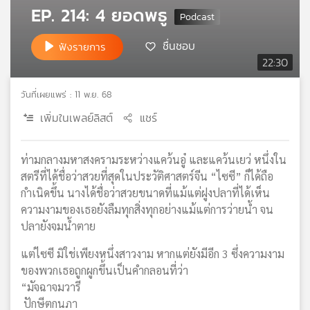
EP. 214: 4 ยอดพธู
เครือ
ข่าย
ชื่นชอบ
วิทยุ
ฟังรายการ
ไทย
22:30
พี
บี
วันที่เผยแพร่ : 11 พ.ย. 68
เอส
เพิ่มในเพลย์ลิสต์
แชร์
แผนที่
ท่ามกลางมหาสงครามระหว่างแคว้นอู๋ และแคว้นเยว่ หนึ่งใน
วิทยุ
สตรีที่ได้ชื่อว่าสวยที่สุดในประวัติศาสตร์จีน “ไซซี” ก็ได้ถือ
เครือ
กำเนิดขึ้น นางได้ชื่อว่าสวยขนาดที่แม้แต่ฝูงปลาที่ได้เห็น
ข่าย
ความงามของเธอยังลืมทุกสิ่งทุกอย่างแม้แต่การว่ายน้ำ จน
ปลายังจมน้ำตาย
แต่ไซซี มิใช่เพียงหนึ่งสาวงาม หากแต่ยังมีอีก 3 ซึ่งความงาม
ของพวกเธอถูกผูกขึ้นเป็นคำกลอนที่ว่า
“มัจฉาจมวารี
ปักษีตกนภา