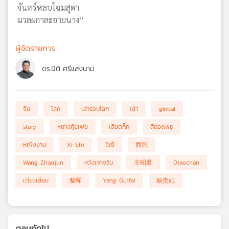
จันทร์หลบโฉมสุดา
มวลผกาละอายนาง”
ผู้จัดรายการ
ดร.ปิติ ศรีแสงนาม
จีน
โลก
เล่ารอบโลก
เล่า
global
story
หยางกุ้ยเฟย
เลียดก๊ก
สี่ยอดพธู
หญิงงาม
Xi Shi
ไซซี
西施
Wang Zhaojun
หวังเจาจวิน
王昭君
Diaochan
เตียวเสียน
貂蟬
Yang Guifei
杨贵妃
ตอนถัดไป