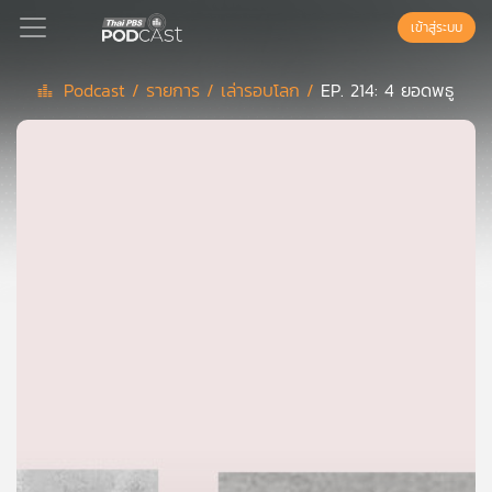
เข้าสู่ระบบ
Podcast /
รายการ /
เล่ารอบโลก /
EP. 214: 4 ยอดพธู
Podcast
เพล
ย์
ลิ
สต์
แนะนำ
เพล
ย์
ลิ
สต์
ของ