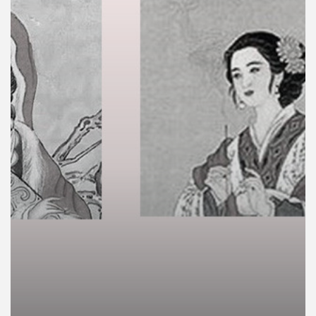
คุณ
เพลง
บทความ
ข่าว
และ
กิจกรรม
เกี่ยว
กับ
เรา