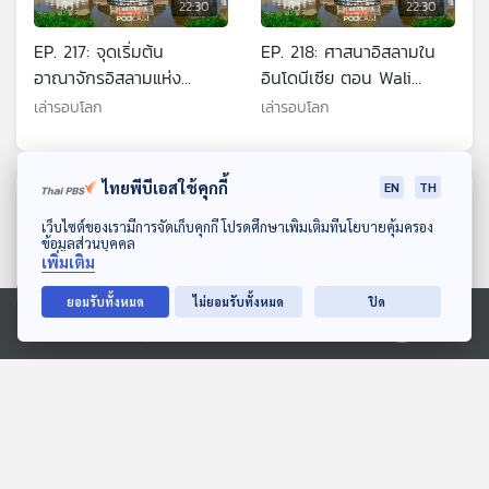
22:30
22:30
EP. 217: จุดเริ่มต้น
EP. 218: ศาสนาอิสลามใน
อาณาจักรอิสลามแห่ง
อินโดนีเซีย ตอน Wali
อินโดนีเซีย
Songo ตำนานนักบุญทั้ง 9
เล่ารอบโลก
เล่ารอบโลก
ที่เปลี่ยนศรัทธาแห่งเกาะชวา
ไทยพีบีเอสใช้คุกกี้
EN
TH
ตอนที่เกี่ยวข้อง
ดาวน์โหลด Thai PBS Podcast Application
เว็บไซต์ของเรามีการจัดเก็บคุกกี้ โปรดศึกษาเพิ่มเติมที่นโยบายคุ้มครอง
ข้อมูลส่วนบุคคล
เพิ่มเติม
ยอมรับทั้งหมด
ไม่ยอมรับทั้งหมด
ปิด
Ⓒ 2020 องค์การกระจายเสียงและแพร่ภาพสาธารณะแห่งประเทศไทย
22:30
22:30
EP. 242: China
EP. 280: โรงเรียนสอน
International Import
ภาษาจีนในไทย จากภัยความ