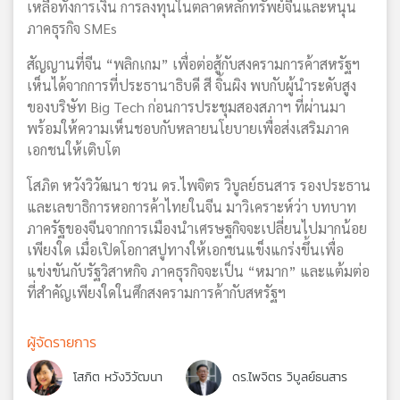
เหลือทั้งการเงิน การลงทุนในตลาดหลักทรัพย์จีนและหนุน
ภาคธุรกิจ SMEs
สัญญานที่จีน “พลิกเกม” เพื่อต่อสู้กับสงครามการค้าสหรัฐฯ
เห็นได้จากการที่ประธานาธิบดี สี จิ้นผิง พบกับผู้นำระดับสูง
ของบริษัท Big Tech ก่อนการประชุมสองสภาฯ ที่ผ่านมา
พร้อมให้ความเห็นชอบกับหลายนโยบายเพื่อส่งเสริมภาค
เอกชนให้เติบโต
โสภิต หวังวิวัฒนา ชวน ดร.ไพจิตร วิบูลย์ธนสาร รองประธาน
และเลขาธิการหอการค้าไทยในจีน มาวิเคราะห์ว่า บทบาท
ภาครัฐของจีนจากการเมืองนำเศรษฐกิจจะเปลี่ยนไปมากน้อย
เพียงใด เมื่อเปิดโอกาสปูทางให้เอกชนแข็งแกร่งขึ้นเพื่อ
แข่งขันกับรัฐวิสาหกิจ ภาคธุรกิจจะเป็น “หมาก” และแต้มต่อ
ที่สำคัญเพียงใดในศึกสงครามการค้ากับสหรัฐฯ
ผู้จัดรายการ
โสภิต หวังวิวัฒนา
ดร.ไพจิตร วิบูลย์ธนสาร