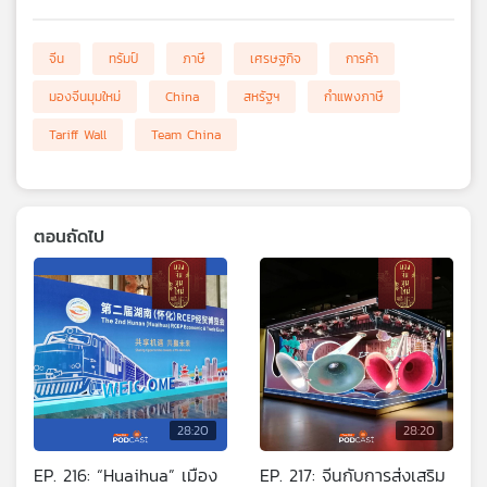
จีน
ทรัมป์
ภาษี
เศรษฐกิจ
การค้า
มองจีนมุมใหม่
China
สหรัฐฯ
กำแพงภาษี
Tariff Wall
Team China
ตอนถัดไป
28:20
28:20
EP. 216: “Huaihua” เมือง
EP. 217: จีนกับการส่งเสริม