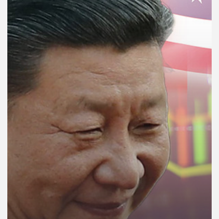
คุณ
เพลง
บทความ
ข่าว
และ
กิจกรรม
เกี่ยว
กับ
เรา