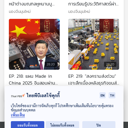
หน้าต่างมณฑลหูหนานบู
การเรียนรู้ประวัติศาสตร์ผ่าน
รณาการจีนสู่โลก ผ่านข้อ
พิพิธภัณฑ์ในหูหนาน
มองจีนมุมใหม่
มองจีนมุมใหม่
ตกลง RCEP
28:20
28:20
EP. 218: แผน Made in
EP. 219: "สงครามส่งด่วน"
China 2025 จีนสอบผ่าน
เจาะลึกเบื้องหลังธุรกิจขนส่ง
เรื่องไหนบ้าง?
จีน ทำไมถูกและไว?
มองจีนมุมใหม่
มองจีนมุมใหม่
ไทยพีบีเอสใช้คุกกี้
EN
TH
ดาวน์โหลด Thai PBS Podcast Application
เว็บไซต์ของเรามีการจัดเก็บคุกกี้ โปรดศึกษาเพิ่มเติมที่นโยบายคุ้มครอง
ข้อมูลส่วนบุคคล
ตอนที่เกี่ยวข้อง
เพิ่มเติม
ยอมรับทั้งหมด
ไม่ยอมรับทั้งหมด
ปิด