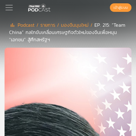
เข้าสู่ระบบ
Podcast /
รายการ /
มองจีนมุมใหม่ /
EP. 215: “Team
China” กลไกขับเคลื่อนเศรษฐกิจตัวใหม่ของจีนเพื่อหนุน
Podcast
“เอกชน” สู้ศึกสหรัฐฯ
เพล
ย์
ลิ
สต์
แนะนำ
เพล
ย์
ลิ
สต์
ของ