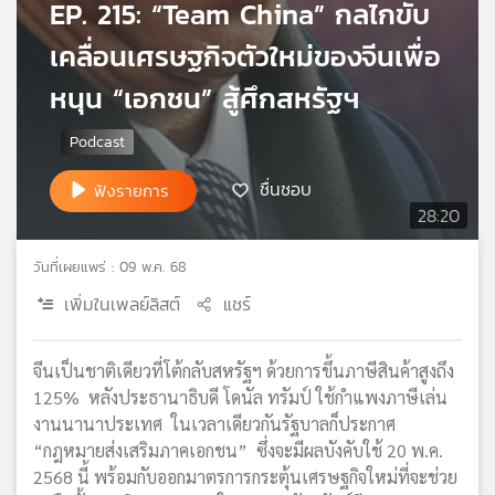
EP. 215: “Team China” กลไกขับ
เครือ
เคลื่อนเศรษฐกิจตัวใหม่ของจีนเพื่อ
ข่าย
วิทยุ
หนุน “เอกชน” สู้ศึกสหรัฐฯ
ไทย
พี
บี
เอส
ชื่นชอบ
ฟังรายการ
28:20
แผนที่
วันที่เผยแพร่ : 09 พ.ค. 68
วิทยุ
เครือ
เพิ่มในเพลย์ลิสต์
แชร์
ข่าย
จีนเป็นชาติเดียวที่โต้กลับสหรัฐฯ ด้วยการขึ้นภาษีสินค้าสูงถึง
125% หลังประธานาธิบดี โดนัล ทรัมป์ ใช้กำแพงภาษีเล่น
งานนานาประเทศ ในเวลาเดียวกันรัฐบาลก็ประกาศ
“กฎหมายส่งเสริมภาคเอกชน” ซึ่งจะมีผลบังคับใช้ 20 พ.ค.
2568 นี้ พร้อมกับออกมาตรการกระตุ้นเศรษฐกิจใหม่ที่จะช่วย