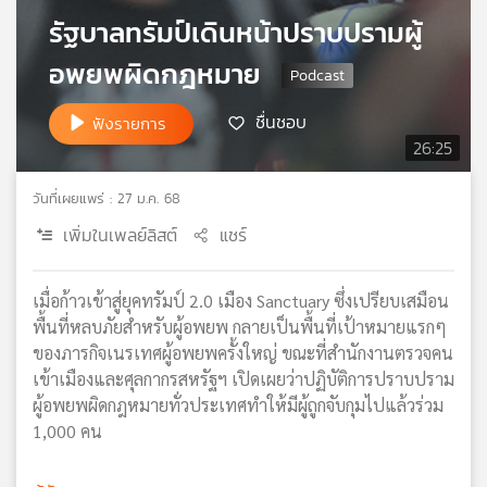
รัฐบาลทรัมป์เดินหน้าปราบปรามผู้
เครือ
ข่าย
อพยพผิดกฎหมาย
วิทยุ
ไทย
พี
ชื่นชอบ
ฟังรายการ
บี
26:25
เอส
วันที่เผยแพร่ : 27 ม.ค. 68
เพิ่มในเพลย์ลิสต์
แชร์
แผนที่
วิทยุ
เครือ
เมื่อก้าวเข้าสู่ยุคทรัมป์ 2.0 เมือง Sanctuary ซึ่งเปรียบเสมือน
ข่าย
พื้นที่หลบภัยสำหรับผู้อพยพ กลายเป็นพื้นที่เป้าหมายแรกๆ
ของภารกิจเนรเทศผู้อพยพครั้งใหญ่ ขณะที่สำนักงานตรวจคน
เข้าเมืองและศุลกากรสหรัฐฯ เปิดเผยว่าปฏิบัติการปราบปราม
ผู้อพยพผิดกฎหมายทั่วประเทศทำให้มีผู้ถูกจับกุมไปแล้วร่วม
1,000 คน