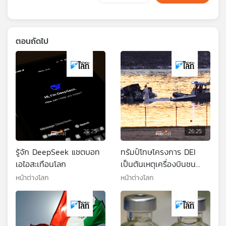
ตอนถัดไป
26:25
26:25
รู้จัก DeepSeek แชตบอท
ทรัมป์โทษโครงการ DEI
เอไอสะเทือนโลก
เป็นต้นเหตุเครื่องบินชน
เฮลิคอปเตอร์ตกแม่น้ำ
หน้าต่างโลก
หน้าต่างโลก