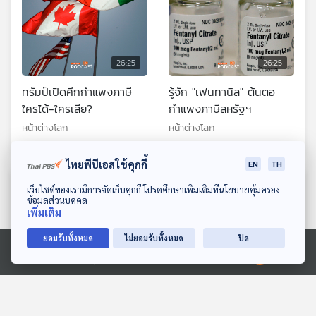
26:25
26:25
ทรัมป์เปิดศึกกำแพงภาษี
รู้จัก "เฟนทานิล" ต้นตอ
ใครได้-ใครเสีย?
กำแพงภาษีสหรัฐฯ
หน้าต่างโลก
หน้าต่างโลก
ไทยพีบีเอสใช้คุกกี้
EN
TH
ตอนที่เกี่ยวข้อง
ดาวน์โหลด Thai PBS Podcast Application
เว็บไซต์ของเรามีการจัดเก็บคุกกี้ โปรดศึกษาเพิ่มเติมที่นโยบายคุ้มครอง
ข้อมูลส่วนบุคคล
เพิ่มเติม
ยอมรับทั้งหมด
ไม่ยอมรับทั้งหมด
ปิด
Ⓒ 2020 องค์การกระจายเสียงและแพร่ภาพสาธารณะแห่งประเทศไทย
26:25
26:25