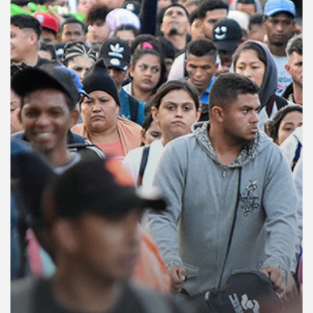
คุณ
เพลง
บทความ
ข่าว
และ
กิจกรรม
เกี่ยว
กับ
เรา