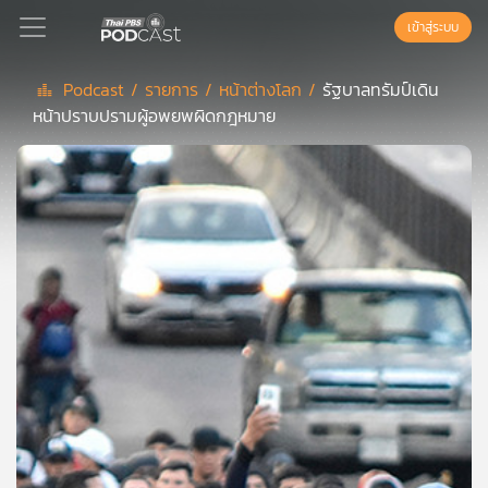
เข้าสู่ระบบ
Podcast /
รายการ /
หน้าต่างโลก /
รัฐบาลทรัมป์เดิน
หน้าปราบปรามผู้อพยพผิดกฎหมาย
Podcast
เพล
ย์
ลิ
สต์
แนะนำ
เพล
ย์
ลิ
สต์
ของ