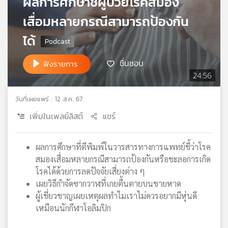
ผลการศึกษาชี้ผู้ป่วยโรคสมอง
เครือ
เสื่อมหลายกรณีสามารถป้องกัน
ข่าย
วิทยุ
ได้
ไทย
พี
ชื่นชอบ
ฟังรายการ
บี
24:56
เอส
วันที่เผยแพร่ : 12 ส.ค. 67
เพิ่มในเพลย์ลิสต์
แชร์
แผนที่
วิทยุ
เครือ
ผลการศึกษาที่ตีพิมพ์ในวารสารทางการแพทย์ชี้ว่าโรค
ข่าย
สมองเสื่อมหลายกรณีสามารถป้องกันหรือชะลอการเกิด
โรคได้ด้วยการลดปัจจัยเสี่ยงต่าง ๆ
เผยวิธีกำจัดซากวาฬที่เกยตื้นตายบนชายหาด
ผู้เชี่ยวชาญเผยเหตุผลทำไมเราไม่ควรอยากมีหุ่นดี
เหมือนนักกีฬาโอลิมปิก