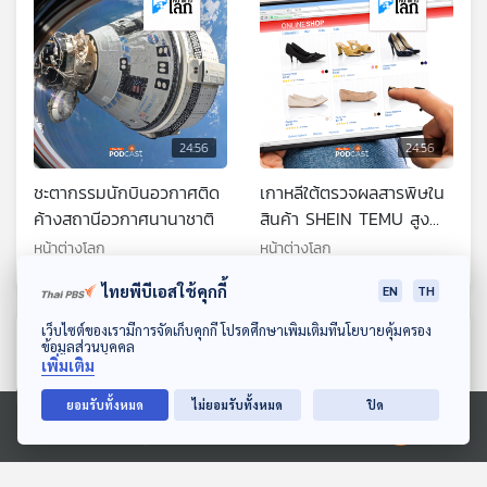
24:56
24:56
ชะตากรรมนักบินอวกาศติด
เกาหลีใต้ตรวจผลสารพิษใน
ค้างสถานีอวกาศนานาชาติ
สินค้า SHEIN TEMU สูง
กว่ามาตรฐาน
หน้าต่างโลก
หน้าต่างโลก
ไทยพีบีเอสใช้คุกกี้
EN
TH
ดาวน์โหลด Thai PBS Podcast Application
เว็บไซต์ของเรามีการจัดเก็บคุกกี้ โปรดศึกษาเพิ่มเติมที่นโยบายคุ้มครอง
ตอนที่เกี่ยวข้อง
ข้อมูลส่วนบุคคล
เพิ่มเติม
ยอมรับทั้งหมด
ไม่ยอมรับทั้งหมด
ปิด
Ⓒ 2020 องค์การกระจายเสียงและแพร่ภาพสาธารณะแห่งประเทศไทย