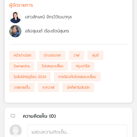
ผู้จัดรายการ
เสาวลักษณ์ จักรวิวัฒนากุล
อธิปสุมนต์ เรืองรัตน์สุนทร
หน้าต่างโลก
ต่างประเทศ
วาฬ
หุ่นดี
Dementia
โรคสมองเสื่อม
กรุงปารีส
โอลิมปิกฤดูร้อน 2024
การป้องกันโรคสมองเสื่อม
วาฬเกยตื้น
ซากวาฬ
นักกีฬาโอลิมปิก
ความคิดเห็น (
0
)