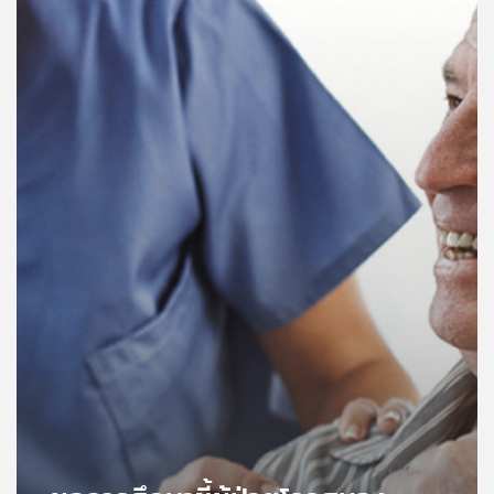
คุณ
เพลง
บทความ
ข่าว
และ
กิจกรรม
เกี่ยว
กับ
เรา