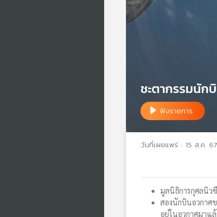
ชะตากรรมนักบ
ฟังรายการ
วันที่เผยแพร่ : 15 ส.ค. 67
มูลนิธิการกุศลนิ
สองนักบินอวกาศขอ
อยู่ในอวกาศมาแล้