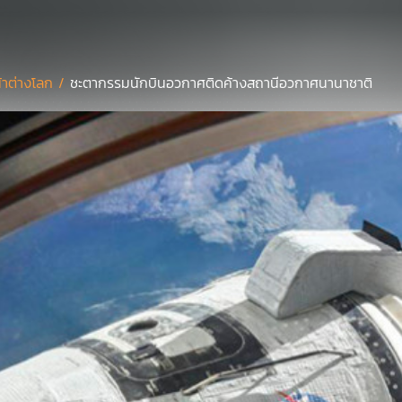
้าต่างโลก /
ชะตากรรมนักบินอวกาศติดค้างสถานีอวกาศนานาชาติ