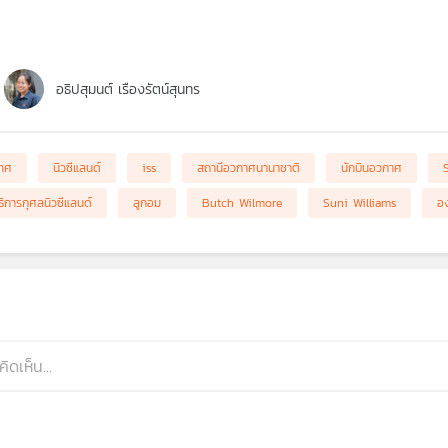
อธิปสุมนต์ เรืองรัตน์สุนทร
เทศ
นิวซีแลนด์
iss
สถานีอวกาศนานาชาติ
นักบินอวกาศ
ิธิการกุศลนิวซีแลนด์
ลูกอม
Butch Wilmore
Suni Williams
อง