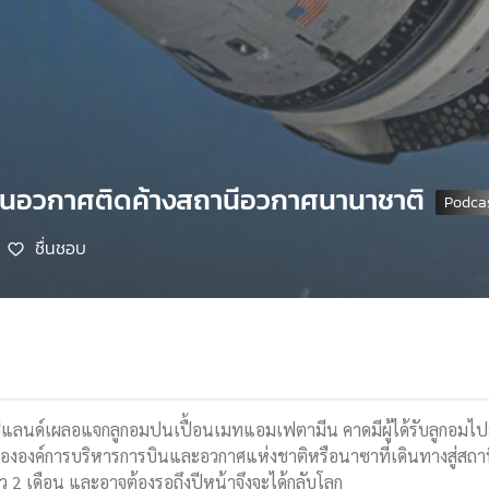
ินอวกาศติดค้างสถานีอวกาศนานาชาติ
ชื่นชอบ
วซีแลนด์เผลอแจกลูกอมปนเปื้อนเมทแอมเฟตามีน คาดมีผู้ได้รับลูกอมไ
งองค์การบริหารการบินและอวกาศแห่งชาติหรือนาซาที่เดินทางสู่สถานีอ
ว 2 เดือน และอาจต้องรอถึงปีหน้าจึงจะได้กลับโลก