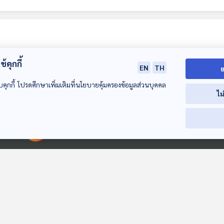
้คุกกี้
EN
TH
ย
บคุกกี้ โปรดศึกษาเพิ่มเติมที่นโยบายคุ้มครองข้อมูลส่วนบุคคล
ไม
25:23
25:23
2
เหตุผลในการเลือก
โคเปนเฮเกนใช้
โลกต้องกังวลเอ
00:00:00
00:00:00
อาชีพของมนุษย์ เงิน
Copenpay ให้นัก
พอกซ์ระลอกใหม่
หรือ เป้าหมายในชีวิต
ท่องเที่ยวช่วยอนุรักษ์
ไหน?
หน้าต่างโลก
หน้าต่างโลก
หน้าต่างโลก
สิ่งแวดล้อม