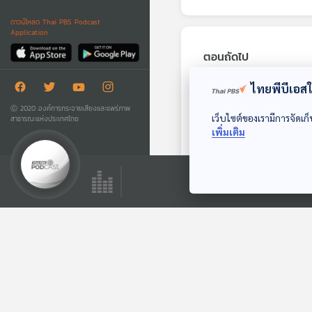
ดาวน์โหลด Thai PBS Podcast
Application
ตอนถัดไป
ไทยพีบีเอสใช
Ⓒ 2020 องค์การกระจายเสียงและแพร่ภาพ
เว็บไซต์ของเรามีการจัดเก็
สาธารณะแห่งประเทศไทย
เพิ่มเติม
25:23
เกาหลีใต้ตรวจผลสาร
พิษในสินค้า SHEIN
TEMU สูงกว่า
หน้าต่างโลก
มาตรฐาน
ตอนที่เกี่ยวข้อง