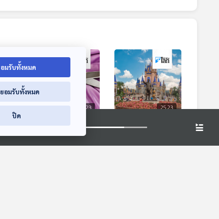
อมรับทั้งหมด
่ยอมรับทั้งหมด
5:23
25:23
25:23
ปิด
็ม
ญี่ปุ่นปิดสนามบิน 2
ดิสนีย์ห้ามฟ้องกรณี
แค่
ชั่วโมง เพราะกรรไกร
เสียชีวิตในสวนสนุก
หาย 1 อัน
เพราะยอมรับเงื่อนไข
หน้าต่างโลก
หน้าต่างโลก
ในแพลตฟอร์มสตรีม
มิ่งแล้ว