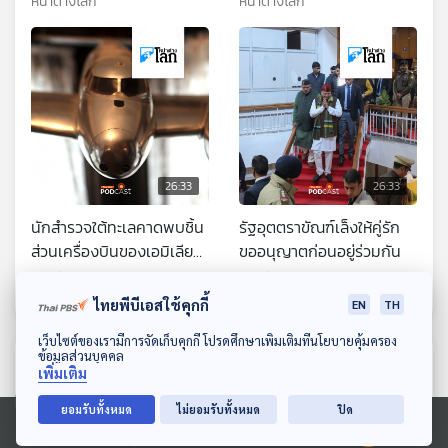
หน้าต่างโลก
หน้าต่างโลก
26:33
26:33
นักสำรวจใต้ทะเลคาดพบชิ้น
รัฐอุตตราขัณฑ์เล็งให้คู่รัก
ส่วนเครื่องบินของเอมิเลีย
ขออนุญาตก่อนอยู่ร่วมกัน
เอียฮาร์ท ที่หายไปนานถึง
หน้าต่างโลก
หน้าต่างโลก
87 ปี
ไทยพีบีเอสใช้คุกกี้
EN
TH
ดาวน์โหลด Thai PBS Podcast Application
เว็บไซต์ของเรามีการจัดเก็บคุกกี้ โปรดศึกษาเพิ่มเติมที่นโยบายคุ้มครอง
ข้อมูลส่วนบุคคล
ตอนที่เกี่ยวข้อง
เพิ่มเติม
ยอมรับทั้งหมด
ไม่ยอมรับทั้งหมด
ปิด
Ⓒ 2020 องค์การกระจายเสียงและแพร่ภาพสาธารณะแห่งประเทศไทย