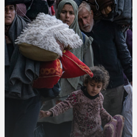
คุณ
เพลง
บทความ
ข่าว
และ
กิจกรรม
เกี่ยว
กับ
เรา