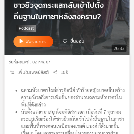
ชาวยิวจุดกระแสกลับเข้าไปตั้ง
เครือ
ข่าย
ถิ่นฐานในกาซาหลังสงคราม?
วิทยุ
ไทย
พี
บี
ชื่นชอบ
ฟังรายการ
เอส
26:33
วันที่เผยแพร่ : 02 ก.พ. 67
แผนที่
เพิ่มในเพลย์ลิสต์
แชร์
วิทยุ
เครือ
ข่าย
ฉลามหัวบาตรโผล่อ่าวซิดนีย์ ทำร้ายหญิงบาดเจ็บ สร้าง
ความกังวลถึงการเพิ่มขึ้นของจำนวนฉลามหัวบาตรใน
พื้นที่ดังกล่าว
นับตั้งแต่ฮามาสบุกโจมตีอิสราเอล เมื่อวันที่ 7 ตุลาคม
กระแสเรียกร้องให้ชาวยิวกลับเข้าไปตั้งถิ่นฐานในกาซา
และพื้นที่ทางตอนเหนือของเวสต์ แบงค์ ก็ดังมากขึ้น
เรื่อยๆ โดยเฉพาะการเคลื่อนไหวของขบวนการฝ่าย