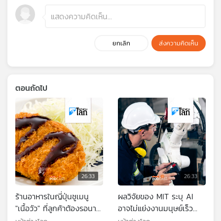
ยกเลิก
ส่งความคิดเห็น
ตอนถัดไป
26:33
26:33
ร้านอาหารในญี่ปุ่นชูเมนู
ผลวิจัยของ MIT ระบุ AI
"เนื้อวัว" ที่ลูกค้าต้องรอนาน
อาจไม่แย่งงานมนุษย์เร็ว
ถึง 43 ปี
อย่างที่คิด