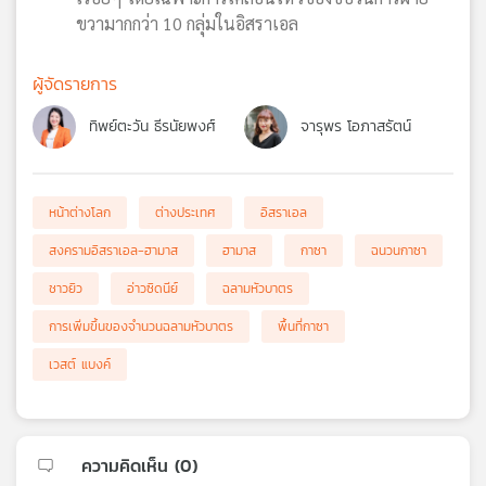
ขวามากกว่า 10 กลุ่มในอิสราเอล
ผู้จัดรายการ
ทิพย์ตะวัน ธีรนัยพงศ์
จารุพร โอภาสรัตน์
หน้าต่างโลก
ต่างประเทศ
อิสราเอล
สงครามอิสราเอล-ฮามาส
ฮามาส
กาซา
ฉนวนกาซา
ชาวยิว
อ่าวซิดนีย์
ฉลามหัวบาตร
การเพิ่มขึ้นของจำนวนฉลามหัวบาตร
พื้นที่กาซา
เวสต์ แบงค์
ความคิดเห็น (
0
)