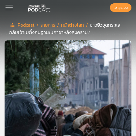
เข้าสู่ระบบ
Podcast /
รายการ /
หน้าต่างโลก /
ชาวยิวจุดกระแส
กลับเข้าไปตั้งถิ่นฐานในกาซาหลังสงคราม?
Podcast
เพล
ย์
ลิ
สต์
แนะนำ
เพล
ย์
ลิ
สต์
ของ