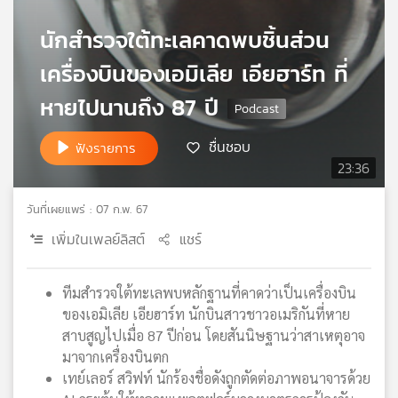
เครือ
นักสำรวจใต้ทะเลคาดพบชิ้นส่วน
ข่าย
วิทยุ
เครื่องบินของเอมิเลีย เอียฮาร์ท ที่
ไทย
พี
หายไปนานถึง 87 ปี
บี
เอส
ชื่นชอบ
ฟังรายการ
23:36
แผนที่
วันที่เผยแพร่ : 07 ก.พ. 67
วิทยุ
เพิ่มในเพลย์ลิสต์
แชร์
เครือ
ข่าย
ทีมสำรวจใต้ทะเลพบหลักฐานที่คาดว่าเป็นเครื่องบิน
ของเอมิเลีย เอียฮาร์ท นักบินสาวชาวอเมริกันที่หาย
สาบสูญไปเมื่อ 87 ปีก่อน โดยสันนิษฐานว่าสาเหตุอาจ
มาจากเครื่องบินตก
เทย์เลอร์ สวิฟท์ นักร้องชื่อดังถูกตัดต่อภาพอนาจารด้วย