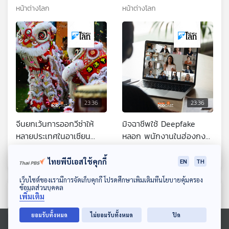
หน้าต่างโลก
หน้าต่างโลก
23:36
23:36
จีนยกเว้นการออกวีซ่าให้
มิจฉาชีพใช้ Deepfake
หลายประเทศในอาเซียน
หลอก พนักงานในฮ่องกง
คาดส่งเสริมการท่องเที่ยว
โอนเงิน 875 ล้านบาท
หน้าต่างโลก
หน้าต่างโลก
จีน โดยเฉพาะในช่วง
ไทยพีบีเอสใช้คุกกี้
EN
TH
เทศกาลตรุษจีน
ดาวน์โหลด Thai PBS Podcast Application
เว็บไซต์ของเรามีการจัดเก็บคุกกี้ โปรดศึกษาเพิ่มเติมที่นโยบายคุ้มครอง
ข้อมูลส่วนบุคคล
ตอนที่เกี่ยวข้อง
เพิ่มเติม
ยอมรับทั้งหมด
ไม่ยอมรับทั้งหมด
ปิด