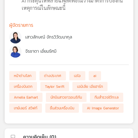
AI กระตุ้นให้หลายแพลตฟอร์มวางมาตรการป้องกัน
เหตุการณ์ในลักษณะนี้
ผู้จัดรายการ
เสาวลักษณ์ จักรวิวัฒนากุล
จีรชาตา เอี่ยมรัศมี
หน้าต่างโลก
ต่างประเทศ
เอไอ
ai
เครื่องบินตก
Taylor Swift
เอมิเลีย เอียฮาร์ท
Amelia Earhart
นักบินสาวชาวอเมริกัน
ทีมสำรวจใต้ทะเล
เทย์เลอร์ สวิฟท์
ชิ้นส่วนเครื่องบิน
AI Image Generator
ความคิดเห็น (
0
)