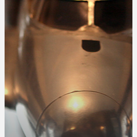
คุณ
เพลง
บทความ
ข่าว
และ
กิจกรรม
เกี่ยว
กับ
เรา