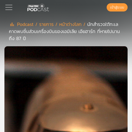
เข้าสู่ระบบ
Podcast /
รายการ /
หน้าต่างโลก /
นักสำรวจใต้ทะเล
คาดพบชิ้นส่วนเครื่องบินของเอมิเลีย เอียฮาร์ท ที่หายไปนาน
Podcast
ถึง 87 ปี
เพล
ย์
ลิ
สต์
แนะนำ
เพล
ย์
ลิ
สต์
ของ