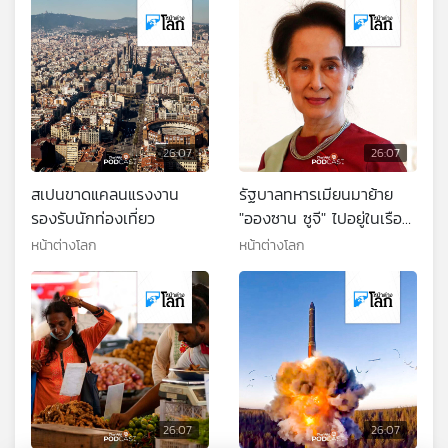
26:07
26:07
สเปนขาดแคลนแรงงาน
รัฐบาลทหารเมียนมาย้าย
รองรับนักท่องเที่ยว
"อองซาน ซูจี" ไปอยู่ในเรือน
จำ ทำให้หลายฝ่ายกังวล
หน้าต่างโลก
หน้าต่างโลก
เรื่องสุขภาพ
26:07
26:07