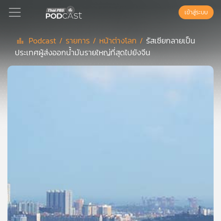
เข้าสู่ระบบ
Podcast /
รายการ /
หน้าต่างโลก /
รัสเซียกลายเป็น
ประเทศผู้ส่งออกน้ำมันรายใหญ่ที่สุดไปยังจีน
Podcast
เพล
ย์
ลิ
สต์
แนะนำ
เพล
ย์
ลิ
สต์
ของ