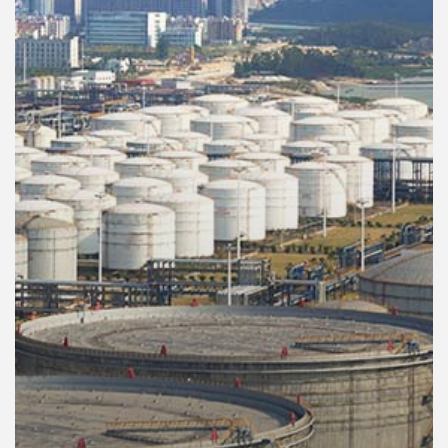
คุณ
เพลง
บทความ
ข่าว
และ
กิจกรรม
เกี่ยว
กับ
เรา