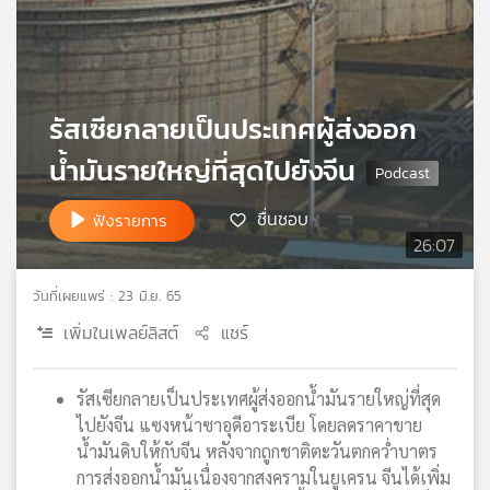
เครือ
ข่าย
วิทยุ
ไทย
พี
รัสเซียกลายเป็นประเทศผู้ส่งออก
บี
น้ำมันรายใหญ่ที่สุดไปยังจีน
เอส
ชื่นชอบ
ฟังรายการ
26:07
แผนที่
วิทยุ
วันที่เผยแพร่ : 23 มิ.ย. 65
เครือ
ข่าย
เพิ่มในเพลย์ลิสต์
แชร์
รัสเซียกลายเป็นประเทศผู้ส่งออกน้ำมันรายใหญ่ที่สุด
ไปยังจีน แซงหน้าซาอุดีอาระเบีย โดยลดราคาขาย
น้ำมันดิบให้กับจีน หลังจากถูกชาติตะวันตกคว่ำบาตร
การส่งออกน้ำมันเนื่องจากสงครามในยูเครน จีนได้เพิ่ม