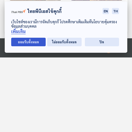
ศรีลังกาให้ข้าราชการทำงาน
ศูนย์วิจัยสวีเดนระบุโลกมี
ไทยพีบีเอสใช้คุกกี้
EN
TH
4 วันต่อสัปดาห์ เพื่อเอา
ความเสี่ยงที่จะใช้นิวเคลียร์
เวลาไปปลูกผัก แก้ปัญหา
สาเหตุมาจากความขัดแย้ง
ดาวน์โหลด Thai PBS Podcast Application
หน้าต่างโลก
หน้าต่างโลก
เว็บไซต์ของเรามีการจัดเก็บคุกกี้ โปรดศึกษาเพิ่มเติมที่นโยบายคุ้มครอง
ข้อมูลส่วนบุคคล
อาหารขาดแคลน
เพิ่มเติม
ยอมรับทั้งหมด
ไม่ยอมรับทั้งหมด
ปิด
ตอนที่เกี่ยวข้อง
Ⓒ 2020 องค์การกระจายเสียงและแพร่ภาพสาธารณะแห่งประเทศไทย
26:07
26:07
EP. 267: มองจีนผ่านมังกร
EP. 249: โฉมหน้าจีนใหม่
หยก กิมย้ง เรดการ์ด และ
ภายใต้แผนพัฒนาเศรษฐ
เติ้ง เสี่ยวผิง
กิจฯ ฉบับ 15
มองจีนมุมใหม่
มองจีนมุมใหม่