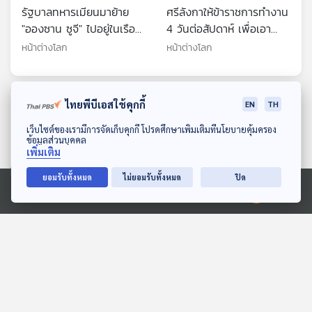
รัฐบาลทหารเมียนมาย้าย
ศรีลังกาให้ข้าราชการทำงาน
"อองซาน ซูจี" ไปอยู่ในเรือน
4 วันต่อสัปดาห์ เพื่อเอา
จำ ทำให้หลายฝ่ายกังวล
เวลาไปปลูกผัก แก้ปัญหา
หน้าต่างโลก
หน้าต่างโลก
เรื่องสุขภาพ
อาหารขาดแคลน
ไทยพีบีเอสใช้คุกกี้
ตอนที่เกี่ยวข้อง
EN
TH
ดาวน์โหลด Thai PBS Podcast Application
เว็บไซต์ของเรามีการจัดเก็บคุกกี้ โปรดศึกษาเพิ่มเติมที่นโยบายคุ้มครอง
ข้อมูลส่วนบุคคล
เพิ่มเติม
ยอมรับทั้งหมด
ไม่ยอมรับทั้งหมด
ปิด
Ⓒ 2020 องค์การกระจายเสียงและแพร่ภาพสาธารณะแห่งประเทศไทย
25:50
25:50
อัตราการเสียชีวิตในสหรัฐฯ
EP. 236: จากยุคโบราณสู่
ลดลงสู่ระดับก่อนเกิดโควิด
การเปลี่ยนแปลงระเบียบโลก
ในศตวรรษที่ 21
หน้าต่างโลก
เล่ารอบโลก