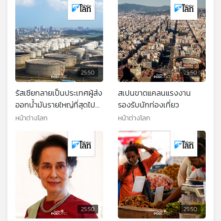
25:50
25:50
รัสเซียกลายเป็นประเทศผู้ส่ง
สเปนขาดแคลนแรงงาน
ออกน้ำมันรายใหญ่ที่สุดไป
รองรับนักท่องเที่ยว
ยังจีน
หน้าต่างโลก
หน้าต่างโลก
25:50
25:50