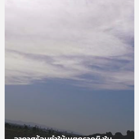
คุณ
เพลง
บทความ
ข่าว
และ
กิจกรรม
เกี่ยว
กับ
เรา