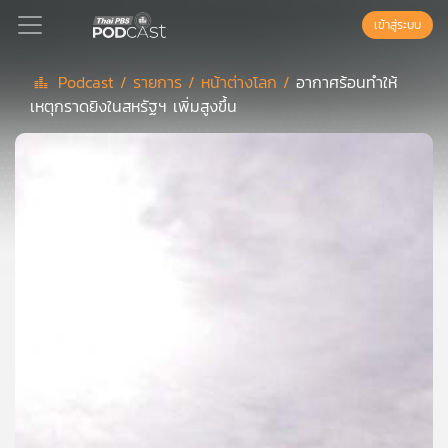
เข้าสู่ระบบ
Podcast /
รายการ /
หน้าต่างโลก /
อากาศร้อนทำให้
เหตุกราดยิงในสหรัฐฯ เพิ่มสูงขึ้น
Podcast
เพล
ย์
ลิ
สต์
แนะนำ
เพล
ย์
ลิ
สต์
ของ