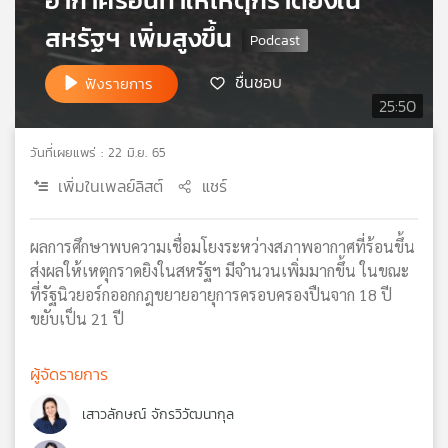
อากาศร้อนทำให้เหตุกราดยิงใน
เครือ
สหรัฐฯ เพิ่มสูงขึ้น
ข่าย
วิทยุ
ชื่นชอบ
ฟังรายการ
ไทย
25:50
พี
บี
เอส
วันที่เผยแพร่ : 22 มิ.ย. 65
เพิ่มในเพลย์ลิสต์
แชร์
แผนที่
ผลการศึกษาพบความเชื่อมโยงระหว่างสภาพอากาศที่ร้อนขึ้น
วิทยุ
ส่งผลให้เหตุกราดยิงในสหรัฐฯ มีจำนวนเพิ่มมากขึ้น ในขณะ
เครือ
ข่าย
ที่รัฐนิวยอร์กออกกฎขยายอายุการครอบครองปืนจาก 18 ปี
ขยับเป็น 21 ปี
ผู้จัดรายการ
เสาวลักษณ์ จักรวิวัฒนากุล