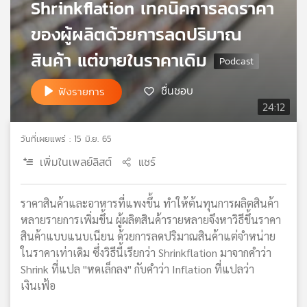
Shrinkflation เทคนิคการลดราคา
เครือ
ของผู้ผลิตด้วยการลดปริมาณ
ข่าย
วิทยุ
สินค้า แต่ขายในราคาเดิม
ไทย
พี
ชื่นชอบ
บี
ฟังรายการ
เอส
24:12
วันที่เผยแพร่ : 15 มิ.ย. 65
แผนที่
เพิ่มในเพลย์ลิสต์
แชร์
วิทยุ
เครือ
ข่าย
ราคาสินค้าและอาหารที่แพงขึ้น ทำให้ต้นทุนการผลิตสินค้า
หลายรายการเพิ่มขึ้น ผู้ผลิตสินค้ารายหลายจึงหาวิธีขึ้นราคา
สินค้าแบบแนบเนียน ด้วยการลดปริมาณสินค้าแต่จำหน่าย
ในราคาเท่าเดิม ซึ่งวิธีนี้เรียกว่า Shrinkflation มาจากคำว่า
Shrink ที่แปล "หดเล็กลง" กับคำว่า Inflation ที่แปลว่า
เงินเฟ้อ