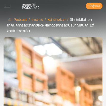
เข้าสู่ระบบ
Podcast /
รายการ /
หน้าต่างโลก /
Shrinkflation
เทคนิคการลดราคาของผู้ผลิตด้วยการลดปริมาณสินค้า แต่
Podcast
ขายในราคาเดิม
เพล
ย์
ลิ
สต์
แนะนำ
เพล
ย์
ลิ
สต์
ของ