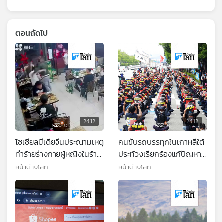
ตอนถัดไป
24:12
24:12
โซเชียลมีเดียจีนประณามเหตุ
คนขับรถบรรทุกในเกาหลีใต้
ทำร้ายร่างกายผู้หญิงในร้าน
ประท้วงเรียกร้องแก้ปัญหา
อาหาร
ราคาเชื้อเพลิง
หน้าต่างโลก
หน้าต่างโลก