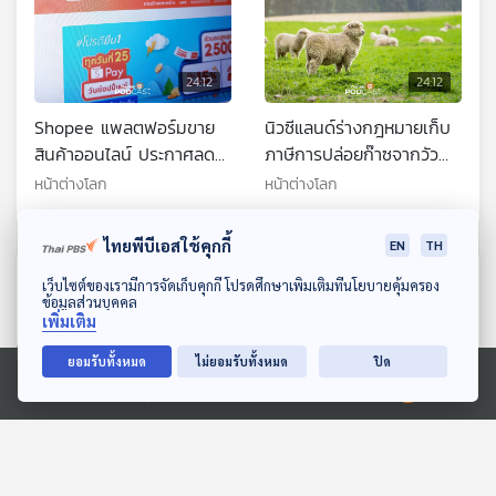
24:12
24:12
Shopee แพลตฟอร์มขาย
นิวซีแลนด์ร่างกฎหมายเก็บ
สินค้าออนไลน์ ประกาศลด
ภาษีการปล่อยก๊าซจากวัว
พนักงานในหลายประเทศ
และแกะ
หน้าต่างโลก
หน้าต่างโลก
ไทยพีบีเอสใช้คุกกี้
EN
TH
ตอนที่เกี่ยวข้อง
ดาวน์โหลด Thai PBS Podcast Application
เว็บไซต์ของเรามีการจัดเก็บคุกกี้ โปรดศึกษาเพิ่มเติมที่นโยบายคุ้มครอง
ข้อมูลส่วนบุคคล
เพิ่มเติม
ยอมรับทั้งหมด
ไม่ยอมรับทั้งหมด
ปิด
Ⓒ 2020 องค์การกระจายเสียงและแพร่ภาพสาธารณะแห่งประเทศไทย
24:12
24:12