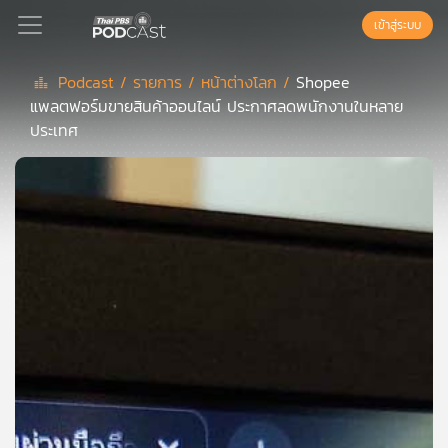
เข้าสู่ระบบ
Podcast /
รายการ /
หน้าต่างโลก /
Shopee
แพลตฟอร์มขายสินค้าออนไลน์ ประกาศลดพนักงานในหลาย
Podcast
ประเทศ
เพล
ย์
ลิ
สต์
แนะนำ
เพล
ย์
ลิ
สต์
ของ