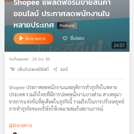
Shopee แพลตฟอร์มขายสินค้า
เครือ
ออนไลน์ ประกาศลดพนักงานใน
ข่าย
วิทยุ
หลายประเทศ
ไทย
พี
ชื่นชอบ
ฟังรายการ
บี
24:57
เอส
วันที่เผยแพร่ : 20 มิ.ย. 65
แผนที่
เพิ่มในเพลย์ลิสต์
แชร์
วิทยุ
เครือ
Shopee ประกาศลดพนักงานและยุติการทำธุรกิจในหลาย
ข่าย
ประเทศ รวมถึงไทยที่มีการปลดพนักงานบางส่วน สาเหตุมา
จากการแข่งขันที่ดุเดือดในธุรกิจนี้ รวมถึงเป็นการปรับกลยุทธ์
การทำธุรกิจของบริษัทให้เหมาะสมกับสถานการณ์
ผู้จัดรายการ