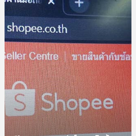
คุณ
เพลง
บทความ
ข่าว
และ
กิจกรรม
เกี่ยว
กับ
เรา