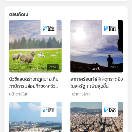
ตอนถัดไป
24:57
24:57
นิวซีแลนด์ร่างกฎหมายเก็บ
อากาศร้อนทำให้เหตุกราดยิง
ภาษีการปล่อยก๊าซจากวัว
ในสหรัฐฯ เพิ่มสูงขึ้น
และแกะ
หน้าต่างโลก
หน้าต่างโลก