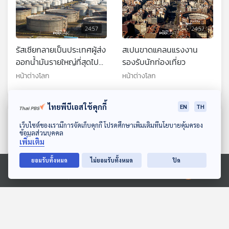
24:57
24:57
รัสเซียกลายเป็นประเทศผู้ส่ง
สเปนขาดแคลนแรงงาน
ออกน้ำมันรายใหญ่ที่สุดไป
รองรับนักท่องเที่ยว
ยังจีน
หน้าต่างโลก
หน้าต่างโลก
ไทยพีบีเอสใช้คุกกี้
EN
TH
ตอนที่เกี่ยวข้อง
ดาวน์โหลด Thai PBS Podcast Application
เว็บไซต์ของเรามีการจัดเก็บคุกกี้ โปรดศึกษาเพิ่มเติมที่นโยบายคุ้มครอง
ข้อมูลส่วนบุคคล
เพิ่มเติม
ยอมรับทั้งหมด
ไม่ยอมรับทั้งหมด
ปิด
Ⓒ 2020 องค์การกระจายเสียงและแพร่ภาพสาธารณะแห่งประเทศไทย
24:57
24:57