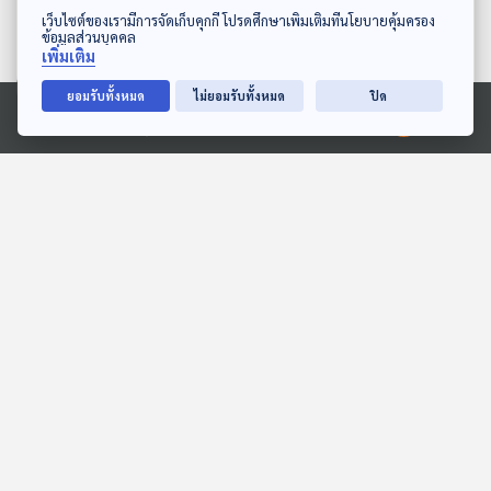
ดาวน์โหลด Thai PBS Podcast Application
เว็บไซต์ของเรามีการจัดเก็บคุกกี้ โปรดศึกษาเพิ่มเติมที่นโยบายคุ้มครอง
ข้อมูลส่วนบุคคล
เพิ่มเติม
ยอมรับทั้งหมด
ไม่ยอมรับทั้งหมด
ปิด
Ⓒ 2020 องค์การกระจายเสียงและแพร่ภาพสาธารณะแห่งประเทศไทย
EP. 1196: เบื้องหลังอาการ
EP. 1190: CVS โรคตาของ
เป็นลม อาจมาจากเรื่องไม่
คนยุคดิจิทัล ยิ่งจ้องจอนาน
คาดคิด
ยิ่งเสี่ยงเป็นเยอะ
โรงหมอ
โรงหมอ
EP. 1185: กินผิด ๆ มีสิทธิ์
EP. 1146: ตัวเลขไขมันใน