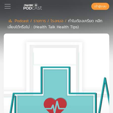
เข้าสู่ระบบ
Podcast /
รายการ /
โรงหมอ /
ทำไมต้องเครียด หลีก
เลี่ยงได้หรือไม่ : (Health Talk Health Tips)
Podcast
เพล
ย์
ลิ
สต์
แนะนำ
เพล
ย์
ลิ
สต์
ของ