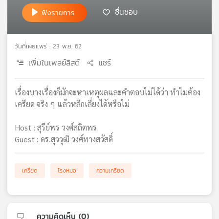
เครือ
ชื่นชอบ
ฟังรายการ
ข่าย
วิทยุ
ไทย
วันที่เผยแพร่ : 23 พ.ย. 62
พี
เพิ่มในเพลย์ลิสต์
แชร์
บี
เอส
เรื่องบางเรื่องก็มักจะหาเหตุผลและคำตอบไม่ได้ว่า ทำไมต้อง
เครียด จริง ๆ แล้วหลีกเลี่ยงได้หรือไม่
แผนที่
วิทยุ
Host : สุรีย์พร วงศ์สถิตพร
เครือ
Guest : ดร.สุววุฒิ วงศ์ทางสวัสดิ์
ข่าย
เครียด
โรงหมอ
ความเครียด
ความคิดเห็น (
0
)