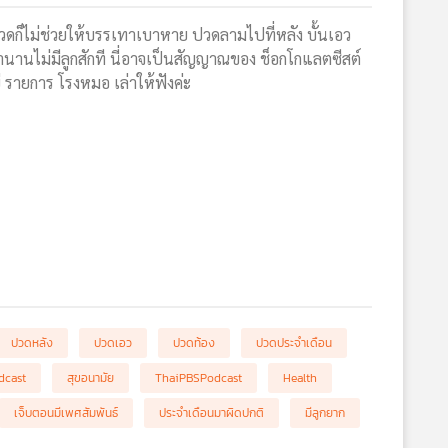
วดก็ไม่ช่วยให้บรรเทาเบาหาย ปวดลามไปที่หลัง บั้นเอว
นานไม่มีลูกสักที นี่อาจเป็นสัญญาณของ ช็อกโกแลตซีสต์
ู่ รายการ โรงหมอ เล่าให้ฟังค่ะ
ปวดหลัง
ปวดเอว
ปวดท้อง
ปวดประจำเดือน
dcast
สุขอนามัย
ThaiPBSPodcast
Health
เจ็บตอนมีเพศสัมพันธ์
ประจำเดือนมาผิดปกติ
มีลูกยาก