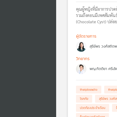
คุณผู้หญิงที่มีอาการปว
รวมถึงตอนมีเพศสัมพันธ์
(Chocolate Cyst) ปล่อยไว
ผู้จัดรายการ
สุรีย์พร วงศ์สถิต
วิทยากร
พญ.กิตติยา ศรีเลิ
thaipbsradio
thaip
โรคภัย
สุรีย์พร วงศ์
ปวดท้องประจำเดือน
ซ็อกโกแลตซีสต์แตก