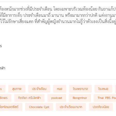
ดท้องหนักมากช่วงที่มีประจำเดือน โดยเฉพาะบริเวณท้องน้อย กินยาแก้ป
ก็มีอาการเจ็บ ประจำเดือนมาถี่ มานาน หรือมามากกว่าปกติ แต่งงานมา
้ไม่รักษาเสี่ยงแตก ที่สำคัญผู้หญิงจำนวนมากไม่รู้ว่าตัวเองเป็นสิ่งนี้อย
พร
ศฟ้า
bs
สุขภาพ
ประจำเดือน
หมอ
โรงพยาบาล
โรงหมอ
สถิตพร
กิตติยา ศรีเลิศฟ้า
podcast
Rongmhor
Thai PBS Po
ช็อกโกแลตซีสต์
Chocolate Cyst
ประจำเดือนมามาก
ปวดท้องน้อย