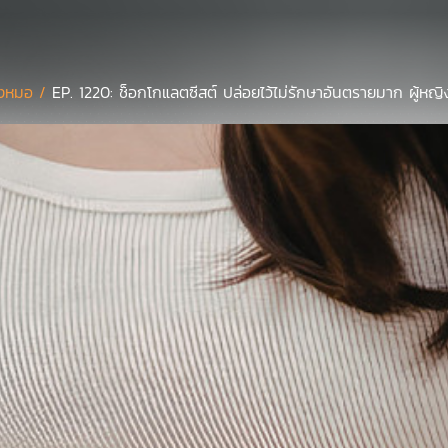
งหมอ /
EP. 1220: ช็อกโกแลตซีสต์ ปล่อยไว้ไม่รักษาอันตรายมาก ผู้หญิง