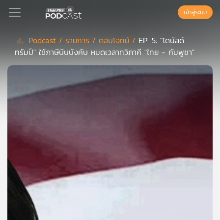
เข้าสู่ระบบ
Podcast /
รายการ /
ตอบโจทย์ /
EP. 5: "โดนัลด์
ทรัมป์" ใช้ภาษีบีบบังคับ หมดเวลาทวิภาคี "ไทย - กัมพูชา"
Podcast
เพล
ย์
ลิ
สต์
แนะนำ
เพล
ย์
ลิ
สต์
ของ