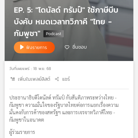
เครือ
EP. 5: "โดนัลด์ ทรัมป์" ใช้ภาษีบีบ
ข่าย
บังคับ หมดเวลาทวิภาคี "ไทย -
วิทยุ
ไทย
กัมพูชา"
พี
บี
ชื่นชอบ
ฟังรายการ
เอส
วันที่เผยแพร่ : 18 พ.ย. 68
แผนที่
วิทยุ
เพิ่มในเพลย์ลิสต์
แชร์
เครือ
ข่าย
ประธานาธิบดีโดนัลด์ ทรัมป์ กับสันติภาพระหว่างไทย -
กัมพูชา ความมั่นใจของรัฐบาลไทยต่อการแยกเรื่องความ
มั่นคงกับการค้าของสหรัฐฯ และการเจรจาทวิภาคีไทย -
กัมพูชาในอนาคต
ผู้ร่วมรายการ