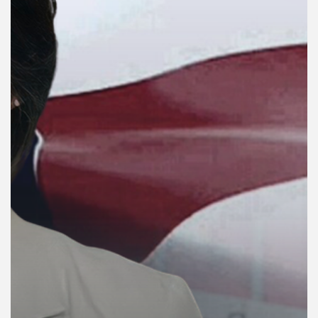
คุณ
เพลง
บทความ
ข่าว
และ
กิจกรรม
เกี่ยว
กับ
เรา