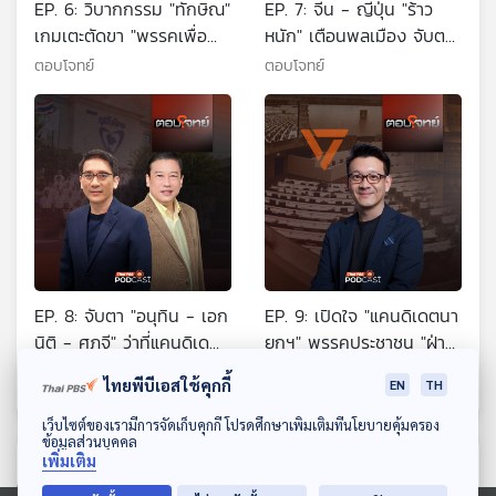
EP. 6: วิบากกรรม "ทักษิณ"
EP. 7: จีน - ญี่ปุ่น "ร้าว
เกมเตะตัดขา "พรรคเพื่อ
หนัก" เตือนพลเมือง จับตา
ไทย" ศึกเลือกตั้ง ?
โอกาส "จีนบุกไต้หวัน" ?
ตอบโจทย์
ตอบโจทย์
EP. 8: จับตา "อนุทิน - เอก
EP. 9: เปิดใจ "แคนดิเดตนา
นิติ - ศุภจี" ว่าที่แคนดิเด
ยกฯ" พรรคประชาชน "ฝ่า
ตนายกฯ "พรรคภูมิใจไทย"
ดงกระสุน" กวาด 250 สส.
ตอบโจทย์
ตอบโจทย์
ไทยพีบีเอสใช้คุกกี้
EN
TH
?
ดาวน์โหลด Thai PBS Podcast Application
เว็บไซต์ของเรามีการจัดเก็บคุกกี้ โปรดศึกษาเพิ่มเติมที่นโยบายคุ้มครอง
ข้อมูลส่วนบุคคล
เพิ่มเติม
ตอนที่เกี่ยวข้อง