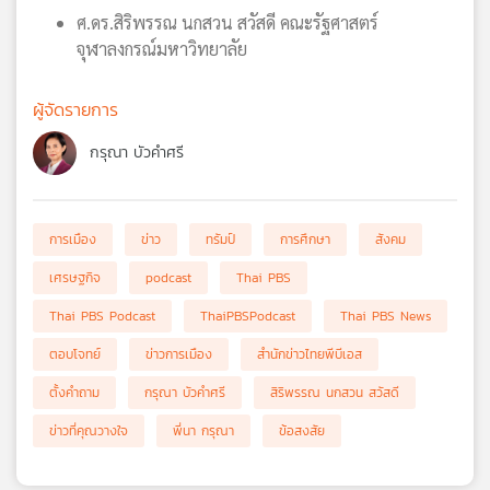
ศ.ดร.สิริพรรณ นกสวน สวัสดี คณะรัฐศาสตร์
จุฬาลงกรณ์มหาวิทยาลัย
ผู้จัดรายการ
กรุณา บัวคำศรี
การเมือง
ข่าว
ทรัมป์
การศึกษา
สังคม
เศรษฐกิจ
podcast
Thai PBS
Thai PBS Podcast
ThaiPBSPodcast
Thai PBS News
ตอบโจทย์
ข่าวการเมือง
สำนักข่าวไทยพีบีเอส
ตั้งคำถาม
กรุณา บัวคำศรี
สิริพรรณ นกสวน สวัสดี
ข่าวที่คุณวางใจ
พี่นา กรุณา
ข้อสงสัย