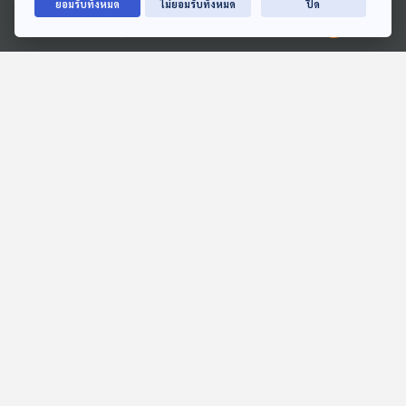
ยอมรับทั้งหมด
ไม่ยอมรับทั้งหมด
ปิด
Ⓒ 2020 องค์การกระจายเสียงและแพร่ภาพสาธารณะแห่งประเทศไทย
EP. 163: ณัฏฐา | รอบ
EP. 131: สมมุติว่า! | รัฐบาล
13.00 | วันเด็ก 2569
แก้ผ้าให้ตรวจสอบ
Podcaster ตัวน้อย
สมมุติว่า