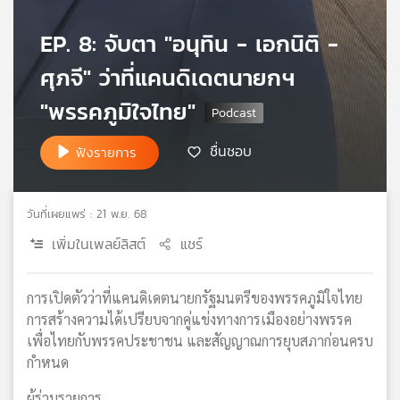
เครือ
EP. 8: จับตา "อนุทิน - เอกนิติ -
ข่าย
วิทยุ
ศุภจี" ว่าที่แคนดิเดตนายกฯ
ไทย
พี
"พรรคภูมิใจไทย"
บี
เอส
ชื่นชอบ
ฟังรายการ
แผนที่
วันที่เผยแพร่ : 21 พ.ย. 68
วิทยุ
เพิ่มในเพลย์ลิสต์
แชร์
เครือ
ข่าย
การเปิดตัวว่าที่แคนดิเดตนายกรัฐมนตรีของพรรคภูมิใจไทย
การสร้างความได้เปรียบจากคู่แข่งทางการเมืองอย่างพรรค
เพื่อไทยกับพรรคประชาชน และสัญญาณการยุบสภาก่อนครบ
กำหนด
ผู้ร่วมรายการ