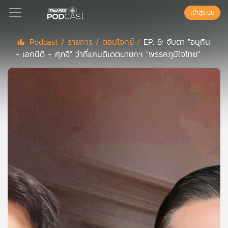
เข้าสู่ระบบ
Podcast /
รายการ /
ตอบโจทย์ /
EP. 8: จับตา "อนุทิน
- เอกนิติ - ศุภจี" ว่าที่แคนดิเดตนายกฯ "พรรคภูมิใจไทย"
Podcast
เพล
ย์
ลิ
สต์
แนะนำ
เพล
ย์
ลิ
สต์
ของ