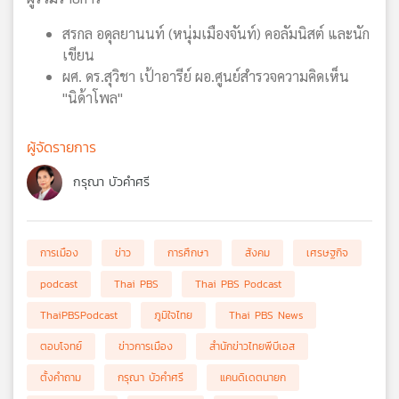
สรกล อดุลยานนท์ (หนุ่มเมืองจันท์) คอลัมนิสต์ และนัก
เขียน
ผศ. ดร.สุวิชา เป้าอารีย์ ผอ.ศูนย์สำรวจความคิดเห็น
"นิด้าโพล"
ผู้จัดรายการ
กรุณา บัวคำศรี
การเมือง
ข่าว
การศึกษา
สังคม
เศรษฐกิจ
podcast
Thai PBS
Thai PBS Podcast
ThaiPBSPodcast
ภูมิใจไทย
Thai PBS News
ตอบโจทย์
ข่าวการเมือง
สำนักข่าวไทยพีบีเอส
ตั้งคำถาม
กรุณา บัวคำศรี
แคนดิเดตนายก