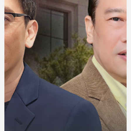
คุณ
เพลง
บทความ
ข่าว
และ
กิจกรรม
เกี่ยว
กับ
เรา