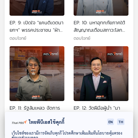
EP. 9: เปิดใจ "แคนดิเดตนา
EP. 10: มหาอุทกภัยภาคใต้
ยกฯ" พรรคประชาชน "ฝ่า
สัญญาณเตือนสภาวะโลก
ดงกระสุน" กวาด 250 สส.
เดือด ?
ตอบโจทย์
ตอบโจทย์
?
EP. 11: รัฐล้มเหลว จัดการ
EP. 12: วัดฝีมือผู้นำ "นา
ภัยพิบัติ ระบบจัดการน้ำล่ม
ยกฯ อนุทิน" ฝ่าวิกฤต "น้ำ
?
ท่วมใหญ่ภาคใต้" ?
ไทยพีบีเอสใช้คุกกี้
EN
TH
ตอบโจทย์
ตอบโจทย์
ดาวน์โหลด Thai PBS Podcast Application
เว็บไซต์ของเรามีการจัดเก็บคุกกี้ โปรดศึกษาเพิ่มเติมที่นโยบายคุ้มครอง
ข้อมูลส่วนบุคคล