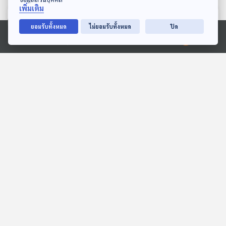
เพิ่มเติม
ตอนที่เกี่ยวข้อง
ยอมรับทั้งหมด
ไม่ยอมรับทั้งหมด
ปิด
Ⓒ 2020 องค์การกระจายเสียงและแพร่ภาพสาธารณะแห่งประเทศไทย
EP. 6: พระป่วยใครดูแล
EP. 160: "มิน ออง ไลง์"
"สันติภาวัน" สถานที่ดูแลพระ
เยือนไทย "ใครได้ประโยชน์"
สงฆ์ในวาระสุดท้ายของชีวิต
?
PHRA TALKs Podcast
ตอบโจทย์