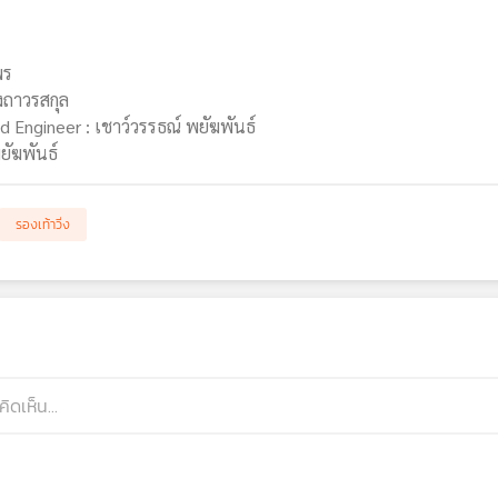
พร
งถาวรสกุล
 Engineer : เชาว์วรรธณ์ พยัฆพันธ์
ยัฆพันธ์
รองเท้าวิ่ง